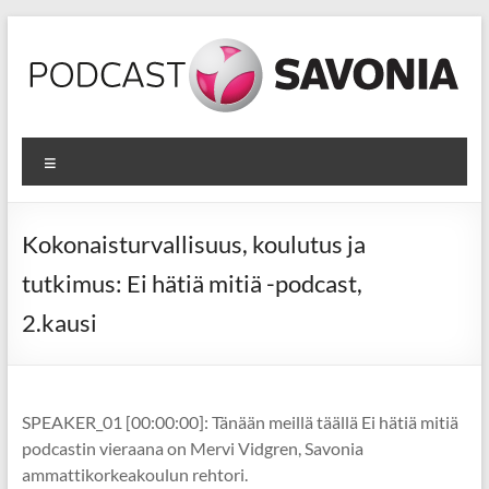
Skip
to
content
Podcastit
Valikko
Podcasteja
Savonian
opetus-
Kokonaisturvallisuus, koulutus ja
ja
tutkimus: Ei hätiä mitiä -podcast,
kehittämistoiminnasta
2.kausi
SPEAKER_01 [00:00:00]: Tänään meillä täällä Ei hätiä mitiä
podcastin vieraana on Mervi Vidgren, Savonia
ammattikorkeakoulun rehtori.