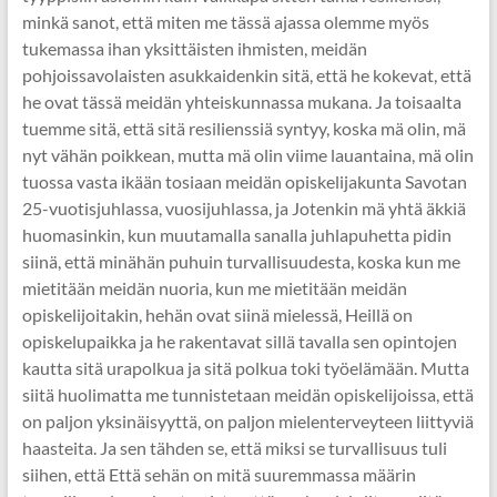
minkä sanot, että miten me tässä ajassa olemme myös
tukemassa ihan yksittäisten ihmisten, meidän
pohjoissavolaisten asukkaidenkin sitä, että he kokevat, että
he ovat tässä meidän yhteiskunnassa mukana. Ja toisaalta
tuemme sitä, että sitä resilienssiä syntyy, koska mä olin, mä
nyt vähän poikkean, mutta mä olin viime lauantaina, mä olin
tuossa vasta ikään tosiaan meidän opiskelijakunta Savotan
25-vuotisjuhlassa, vuosijuhlassa, ja Jotenkin mä yhtä äkkiä
huomasinkin, kun muutamalla sanalla juhlapuhetta pidin
siinä, että minähän puhuin turvallisuudesta, koska kun me
mietitään meidän nuoria, kun me mietitään meidän
opiskelijoitakin, hehän ovat siinä mielessä, Heillä on
opiskelupaikka ja he rakentavat sillä tavalla sen opintojen
kautta sitä urapolkua ja sitä polkua toki työelämään. Mutta
siitä huolimatta me tunnistetaan meidän opiskelijoissa, että
on paljon yksinäisyyttä, on paljon mielenterveyteen liittyviä
haasteita. Ja sen tähden se, että miksi se turvallisuus tuli
siihen, että Että sehän on mitä suuremmassa määrin