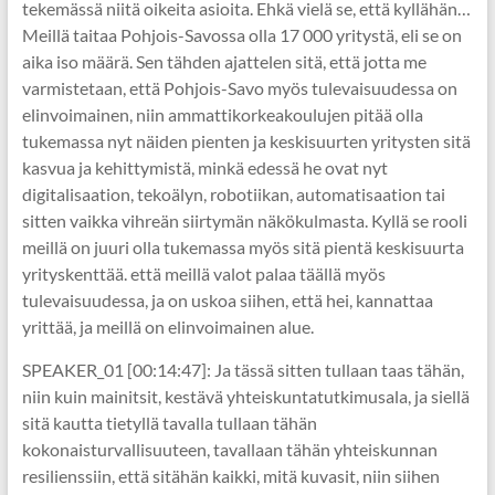
tekemässä niitä oikeita asioita. Ehkä vielä se, että kyllähän…
Meillä taitaa Pohjois-Savossa olla 17 000 yritystä, eli se on
aika iso määrä. Sen tähden ajattelen sitä, että jotta me
varmistetaan, että Pohjois-Savo myös tulevaisuudessa on
elinvoimainen, niin ammattikorkeakoulujen pitää olla
tukemassa nyt näiden pienten ja keskisuurten yritysten sitä
kasvua ja kehittymistä, minkä edessä he ovat nyt
digitalisaation, tekoälyn, robotiikan, automatisaation tai
sitten vaikka vihreän siirtymän näkökulmasta. Kyllä se rooli
meillä on juuri olla tukemassa myös sitä pientä keskisuurta
yrityskenttää. että meillä valot palaa täällä myös
tulevaisuudessa, ja on uskoa siihen, että hei, kannattaa
yrittää, ja meillä on elinvoimainen alue.
SPEAKER_01 [00:14:47]: Ja tässä sitten tullaan taas tähän,
niin kuin mainitsit, kestävä yhteiskuntatutkimusala, ja siellä
sitä kautta tietyllä tavalla tullaan tähän
kokonaisturvallisuuteen, tavallaan tähän yhteiskunnan
resilienssiin, että sitähän kaikki, mitä kuvasit, niin siihen