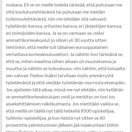
mukana. Eli se on meille todella tärkeää, että puhutaan me
siitä koulutustehtävästä tai puhutaan me meidän
tutkimustehtävästä, niin me tehdään sitä vahvasti
työelämän kanssa, yritysten kanssa, eri järjestöjen kanssa,
eri toimijoiden kanssa. Ja se on varmaan se, miksi
ammattikorkeakoulut jo silloin yli 30 vuotta sitten
tehtiinkin, että meille tuli tällainen eurooppalainen
vertailtava korkeakoulusektori. Ja nähtiin tosi tärkeänä se,
että se, miten maailma siihen aikaan oli muutoksessa ja
muuttui ja nähtiin se tulevaisuus, niin nähtiin, että toisaalta
sen vahvan Tiedon lisäksi tarvitaan myös ymmärrystä
työelämästä ja että viedään työelämän murrosta eteenpäin.
Jos ajattelen tätä aikaa, missä me nyt eletään, niin kyllähän
se ammattikorkeakoulujen rooli ja merkitys on tosi iso.
aluekehittämisen näkökulmasta. Jos mietitään vaikka se,
että meillä on täällä nyt tällä hetkellä 8500 opiskelijaa,
tutkinto-opiskelijaa, ja kun heistä nyt sitten se 60
prosenttia valmistumisen jälkeen jää maakuntaan töihin
tänne Pohjois-Savoon, niin minkälainen valtava voimavara