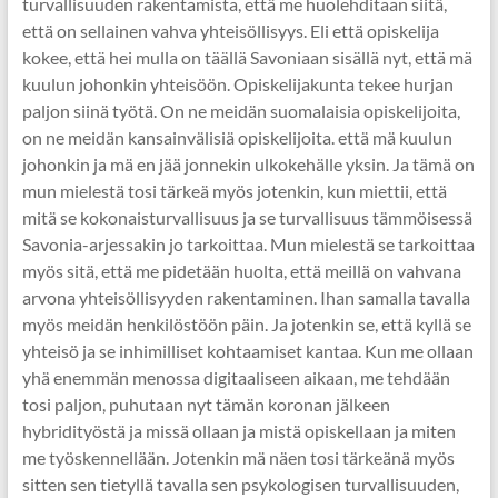
turvallisuuden rakentamista, että me huolehditaan siitä,
että on sellainen vahva yhteisöllisyys. Eli että opiskelija
kokee, että hei mulla on täällä Savoniaan sisällä nyt, että mä
kuulun johonkin yhteisöön. Opiskelijakunta tekee hurjan
paljon siinä työtä. On ne meidän suomalaisia opiskelijoita,
on ne meidän kansainvälisiä opiskelijoita. että mä kuulun
johonkin ja mä en jää jonnekin ulkokehälle yksin. Ja tämä on
mun mielestä tosi tärkeä myös jotenkin, kun miettii, että
mitä se kokonaisturvallisuus ja se turvallisuus tämmöisessä
Savonia-arjessakin jo tarkoittaa. Mun mielestä se tarkoittaa
myös sitä, että me pidetään huolta, että meillä on vahvana
arvona yhteisöllisyyden rakentaminen. Ihan samalla tavalla
myös meidän henkilöstöön päin. Ja jotenkin se, että kyllä se
yhteisö ja se inhimilliset kohtaamiset kantaa. Kun me ollaan
yhä enemmän menossa digitaaliseen aikaan, me tehdään
tosi paljon, puhutaan nyt tämän koronan jälkeen
hybridityöstä ja missä ollaan ja mistä opiskellaan ja miten
me työskennellään. Jotenkin mä näen tosi tärkeänä myös
sitten sen tietyllä tavalla sen psykologisen turvallisuuden,