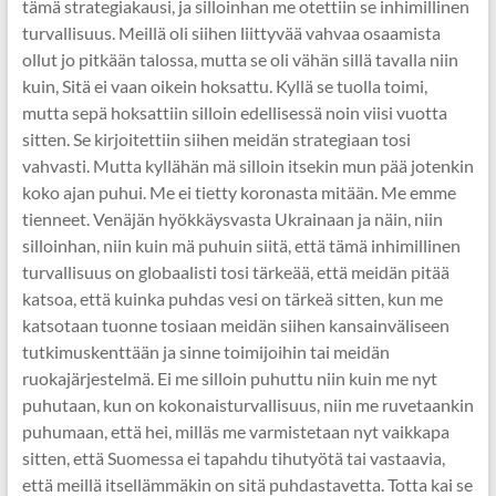
tämä strategiakausi, ja silloinhan me otettiin se inhimillinen
turvallisuus. Meillä oli siihen liittyvää vahvaa osaamista
ollut jo pitkään talossa, mutta se oli vähän sillä tavalla niin
kuin, Sitä ei vaan oikein hoksattu. Kyllä se tuolla toimi,
mutta sepä hoksattiin silloin edellisessä noin viisi vuotta
sitten. Se kirjoitettiin siihen meidän strategiaan tosi
vahvasti. Mutta kyllähän mä silloin itsekin mun pää jotenkin
koko ajan puhui. Me ei tietty koronasta mitään. Me emme
tienneet. Venäjän hyökkäysvasta Ukrainaan ja näin, niin
silloinhan, niin kuin mä puhuin siitä, että tämä inhimillinen
turvallisuus on globaalisti tosi tärkeää, että meidän pitää
katsoa, että kuinka puhdas vesi on tärkeä sitten, kun me
katsotaan tuonne tosiaan meidän siihen kansainväliseen
tutkimuskenttään ja sinne toimijoihin tai meidän
ruokajärjestelmä. Ei me silloin puhuttu niin kuin me nyt
puhutaan, kun on kokonaisturvallisuus, niin me ruvetaankin
puhumaan, että hei, milläs me varmistetaan nyt vaikkapa
sitten, että Suomessa ei tapahdu tihutyötä tai vastaavia,
että meillä itsellämmäkin on sitä puhdastavetta. Totta kai se