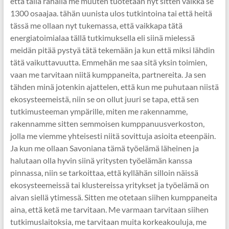
että tällä rahalla me muuten tuotetaan nyt sitten vaikka se
1300 osaajaa. tähän uunista ulos tutkintoina tai että heitä
tässä me ollaan nyt tukemassa, että vaikkapa tätä
energiatoimialaa tällä tutkimuksella eli siinä mielessä
meidän pitää pystyä tätä tekemään ja kun että miksi lähdin
tätä vaikuttavuutta. Emmehän me saa sitä yksin toimien,
vaan me tarvitaan niitä kumppaneita, partnereita. Ja sen
tähden minä jotenkin ajattelen, että kun me puhutaan niistä
ekosysteemeistä, niin se on ollut juuri se tapa, että sen
tutkimusteeman ympärille, miten me rakennamme,
rakennamme sitten semmoisen kumppanuusverkoston,
jolla me viemme yhteisesti niitä sovittuja asioita eteenpäin.
Ja kun me ollaan Savoniana tämä työelämä läheinen ja
halutaan olla hyvin siinä yritysten työelämän kanssa
pinnassa, niin se tarkoittaa, että kyllähän silloin näissä
ekosysteemeissä tai klustereissa yritykset ja työelämä on
aivan siellä ytimessä. Sitten me otetaan siihen kumppaneita
aina, että ketä me tarvitaan. Me varmaan tarvitaan siihen
tutkimuslaitoksia, me tarvitaan muita korkeakouluja, me