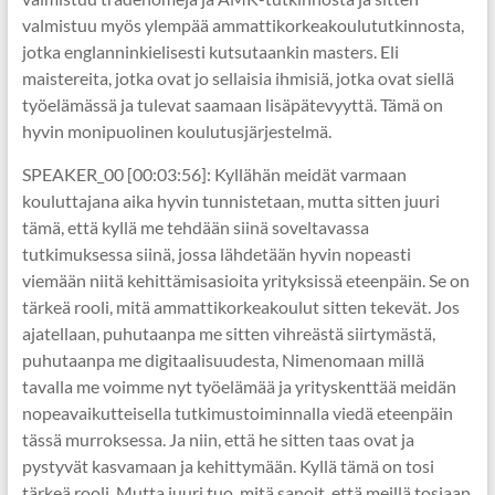
valmistuu myös ylempää ammattikorkeakoulututkinnosta,
jotka englanninkielisesti kutsutaankin masters. Eli
maistereita, jotka ovat jo sellaisia ihmisiä, jotka ovat siellä
työelämässä ja tulevat saamaan lisäpätevyyttä. Tämä on
hyvin monipuolinen koulutusjärjestelmä.
SPEAKER_00 [00:03:56]: Kyllähän meidät varmaan
kouluttajana aika hyvin tunnistetaan, mutta sitten juuri
tämä, että kyllä me tehdään siinä soveltavassa
tutkimuksessa siinä, jossa lähdetään hyvin nopeasti
viemään niitä kehittämisasioita yrityksissä eteenpäin. Se on
tärkeä rooli, mitä ammattikorkeakoulut sitten tekevät. Jos
ajatellaan, puhutaanpa me sitten vihreästä siirtymästä,
puhutaanpa me digitaalisuudesta, Nimenomaan millä
tavalla me voimme nyt työelämää ja yrityskenttää meidän
nopeavaikutteisella tutkimustoiminnalla viedä eteenpäin
tässä murroksessa. Ja niin, että he sitten taas ovat ja
pystyvät kasvamaan ja kehittymään. Kyllä tämä on tosi
tärkeä rooli. Mutta juuri tuo, mitä sanoit, että meillä tosiaan