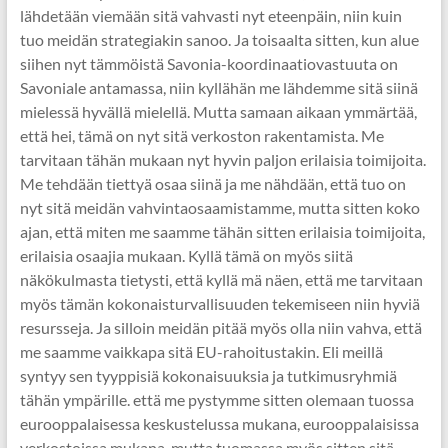
lähdetään viemään sitä vahvasti nyt eteenpäin, niin kuin
tuo meidän strategiakin sanoo. Ja toisaalta sitten, kun alue
siihen nyt tämmöistä Savonia-koordinaatiovastuuta on
Savoniale antamassa, niin kyllähän me lähdemme sitä siinä
mielessä hyvällä mielellä. Mutta samaan aikaan ymmärtää,
että hei, tämä on nyt sitä verkoston rakentamista. Me
tarvitaan tähän mukaan nyt hyvin paljon erilaisia toimijoita.
Me tehdään tiettyä osaa siinä ja me nähdään, että tuo on
nyt sitä meidän vahvintaosaamistamme, mutta sitten koko
ajan, että miten me saamme tähän sitten erilaisia toimijoita,
erilaisia osaajia mukaan. Kyllä tämä on myös siitä
näkökulmasta tietysti, että kyllä mä näen, että me tarvitaan
myös tämän kokonaisturvallisuuden tekemiseen niin hyviä
resursseja. Ja silloin meidän pitää myös olla niin vahva, että
me saamme vaikkapa sitä EU-rahoitustakin. Eli meillä
syntyy sen tyyppisiä kokonaisuuksia ja tutkimusryhmiä
tähän ympärille. että me pystymme sitten olemaan tuossa
eurooppalaisessa keskustelussa mukana, eurooppalaisissa
verkostoissa mukana, mutta tuomassa myös sitten sitä