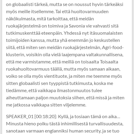
on globaalisti tärkeä, mutta se on noussut hyvin tärkeäksi
myös meille itsellemme. Tai että huoltovarmuuden
näkökulmasta, mitä tarkoittaa, että meidän
ruokajärjestelmä on toimiva ja Savonia vie vahvasti sitä
tutkimuskenttää eteenpäin. Yhdessä nyt itäsuomalaisten
toimijoiden kanssa, mutta yhä enemmän jo keskustellen
siitä, että miten sen meidän ruokajärjestelmän, Agri-food-
klusterin, voisikin olla vielä laajempana valtakunnallisena,
että me varmistamme, että meillä on toisaalta Toisaalta
ruokahuoltovarmuus täällä, mutta myös samaan aikaan,
voiko se olla myös vientituote, ja miten me teemme myös
sitten globaalisti sen tyyppistä tutkimusta, koska me
tiedämme, että vaikkapa ilmastonmuutos tulee
aiheuttamaan paljon muutoksia siihen, että missä ja miten
me jatkossa vaikkapa sitten viljelemme.
SPEAKER_01 [00:18:20]: Kyllä, ja tosiaan tämä on aika…
Minusta hieno polku tästä inhimillisestä turvallisuudesta,
sanotaan varmaan englanniksi human security, ja se tuo