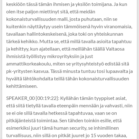
keskiöön tässä tämän ihmisen ja yksilön toimijana. Ja kun
olen itse paljon miettinyt sitä, että meidän
kokonaisturvallisuuden malli, josta puhutaan, niin se
kuitenkin näyttäytyy usein tämmöisenä hyvin viranomaisia,
tavallaan hallintokeskeisenä, joka toki on yhteiskunnan
tärkeä kehikko. Mutta se, että millä tavalla asioita tapahtuu
ja kehittyy, kun ajatellaan, että meillähän täällä Valtaosa
ihmisistä työllistyy mikroyrityksiin ja just
ammattikorkeakoulu, miten se yritysyhteistyö edistää sitä
pk-yritysten kasvua. Tässä minusta tuntuu tosi lupaavalta ja
hyvältä lähtökohdalta teillä tähän kokonaisturvallisuuden
kehittämiseen.
SPEAKER_00 [00:19:22]: Kyllähän tämän tyyppiset asiat,
että siitä tietyllä tavalla eteenpäin mennään ja vahvasti, niin
se ei ole sillä tavalla hetkessä tapahtuvaa, vaan se on
pitkäjänteistä toimintaa. Sen tähden toinkin esille, että
esimerkiksi juuri tämä human security, se inhimillinen
turvallisuus, niin sillä on pitkät juuret jo 15 vuoden takaa,