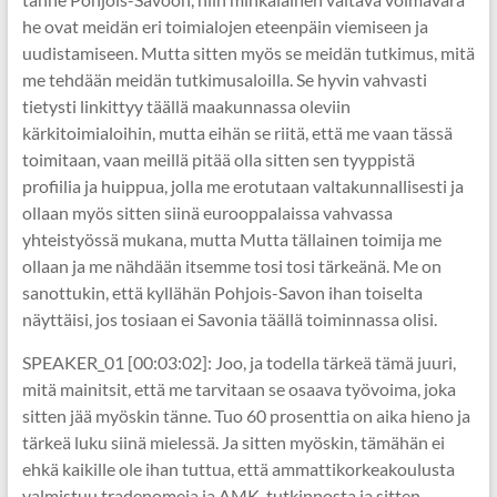
he ovat meidän eri toimialojen eteenpäin viemiseen ja
uudistamiseen. Mutta sitten myös se meidän tutkimus, mitä
me tehdään meidän tutkimusaloilla. Se hyvin vahvasti
tietysti linkittyy täällä maakunnassa oleviin
kärkitoimialoihin, mutta eihän se riitä, että me vaan tässä
toimitaan, vaan meillä pitää olla sitten sen tyyppistä
profiilia ja huippua, jolla me erotutaan valtakunnallisesti ja
ollaan myös sitten siinä eurooppalaissa vahvassa
yhteistyössä mukana, mutta Mutta tällainen toimija me
ollaan ja me nähdään itsemme tosi tosi tärkeänä. Me on
sanottukin, että kyllähän Pohjois-Savon ihan toiselta
näyttäisi, jos tosiaan ei Savonia täällä toiminnassa olisi.
SPEAKER_01 [00:03:02]: Joo, ja todella tärkeä tämä juuri,
mitä mainitsit, että me tarvitaan se osaava työvoima, joka
sitten jää myöskin tänne. Tuo 60 prosenttia on aika hieno ja
tärkeä luku siinä mielessä. Ja sitten myöskin, tämähän ei
ehkä kaikille ole ihan tuttua, että ammattikorkeakoulusta
valmistuu tradenomeja ja AMK-tutkinnosta ja sitten