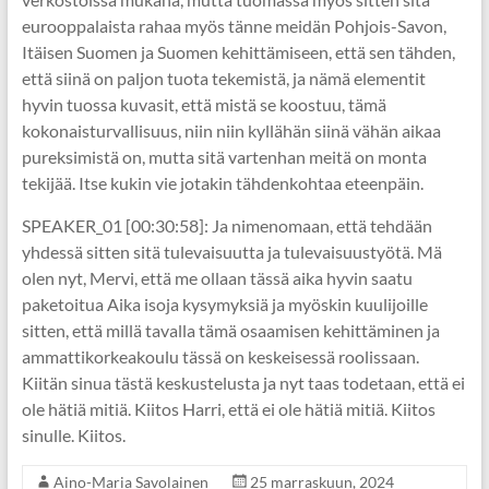
eurooppalaista rahaa myös tänne meidän Pohjois-Savon,
Itäisen Suomen ja Suomen kehittämiseen, että sen tähden,
että siinä on paljon tuota tekemistä, ja nämä elementit
hyvin tuossa kuvasit, että mistä se koostuu, tämä
kokonaisturvallisuus, niin niin kyllähän siinä vähän aikaa
pureksimistä on, mutta sitä vartenhan meitä on monta
tekijää. Itse kukin vie jotakin tähdenkohtaa eteenpäin.
SPEAKER_01 [00:30:58]: Ja nimenomaan, että tehdään
yhdessä sitten sitä tulevaisuutta ja tulevaisuustyötä. Mä
olen nyt, Mervi, että me ollaan tässä aika hyvin saatu
paketoitua Aika isoja kysymyksiä ja myöskin kuulijoille
sitten, että millä tavalla tämä osaamisen kehittäminen ja
ammattikorkeakoulu tässä on keskeisessä roolissaan.
Kiitän sinua tästä keskustelusta ja nyt taas todetaan, että ei
ole hätiä mitiä. Kiitos Harri, että ei ole hätiä mitiä. Kiitos
sinulle. Kiitos.
Aino-Maria Savolainen
25 marraskuun, 2024