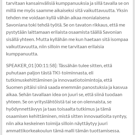
tarvitaan kansainvälisiä kumppanuuksia ja sillä tavalla se on
millä me myös saamme aikaiseksi sitä vaikuttavuutta. Yksin
tehden me voidaan kyllä vähän aikaa monialaisena
Savoniana toki tehdä työtä. Se on tavaton rikkaus, että me
pystytään laittamaan erilaista osaamista täällä Savonian
sisällä yhteen. Mutta kyllähän me kun haetaan sitä isompaa
vaikuttavuutta, niin silloin me tarvitaan erilaisia
kumppanuutta.
SPEAKER_01 [00:11:58]: Tässähän tulee sitten, että
puhutaan paljon tästä TKI-toiminnasta, eli
tutkimuskehittäminen ja innovaatiotoimintoja, että
Suomen pitäisi siinä saada enemmän panostuksia ja kasvua
aikaa. Sehän tavallaan idea on juuri se, että siinä tuodaan
yhteen. Se on yrityslähtöistä tai se on olennaista, se
hyödynnettävyys ja taas toisaalta tutkimus ja tämä
osaamisen kehittäminen, mistä sitten innovaatioita syntyy,
niin aika keskeinen toimija silloin näyttäytyy juuri
ammattikorkeakoulun tämä malli tämän tuottamisessa.