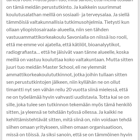
on tämä meidän perustutkinto. Ja kaikkein suurimmat
koulutusalathan meillä on sosiaali- ja terveysalaa. Ja siellä
tämmöisiä valtakunnallisia tutkimusohjelmia. Tietysti kun
ollaan yliopistosairaala-alueella, niin sen tähden
vastuuammattikorkeakoulu Savonialla on niissä iso rooli,
että me emme voi ajatella, että kätilöt, bioanalyytikot,
radiografiasta… että he jäisivät vaan tänne alueelle, koska
meillä on vastuu kouluttaa koko valtakuntaan. Mutta sitten
juuri tuo meidän Master School, eli ne ylemmät
ammattikorkeakoulututkinnot, jotka joihin tullaan sitten
sen perustutkintojen jälkeen, niin kyllähän ne on ollut
timantti nyt sen vähän reilu 20 vuotta siinä mielessä, että
ne on työelämää hyvin vahvasti uudistavia. Totta kai se on
sille, joka tulee sen tutkinnon tekemään myös tämä henkilö
sitten, ja yleensä se tehdään työssä ollessa. Ja kaikki ne
kehittämistehtävät sitten, mitä siinä on, niin voidaan tehdä
siihen omaan yritykseen, siihen omaan organisaatioon,
missä on töissä. Ja siksi sanoin, että se on tämmöinen hyvin