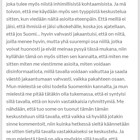
joka tulee myös niistä inhimillisistä kohtaamisista. Ja mä
toivon, että me käydään myös sen tyyppistä keskustelua
sitten, kun viedään näitä asioita eteenpäin. Että meillä ei
jäisi, että ihmisiä ei jäisi ulkokehälle, koska jos ajatellaan,
että jos Suomi… hyvin vahvasti jakaantuisi, että on niitä,
joilla menee hyvin, mutta yhä suurempi osa niillä, jotka
voivat huonosti ja eivät meinaa pysyä tässä mukana, niin
kyllähän tämä on myös sitten sen kannalta, että miten me
sitten miten me viestimme asioita, miten voidaan
disinformaatiota, millä tavalla voidaan vaikuttaa ja saada
väestö jakaantumaan vahvasti, vaikka pakahteen osaan.
Mun mielestä se olisi todella Suomenkin kannalta, ja mun
mielestä me pitää tätäkin olla tukemassa, että ei syntyisi
sillä tavalla, että on kovin vastakkaisia ryhmittymiä. Me
nähdään, että tuo some on tuonut tämän tämän
keskusteluun sillä tavalla, että vaikka sä hyvällä jotakin
sinne kommentoit, niin kuinka hetkessä sieltä käännetään
se sitten tietyllä tavalla vastakkaiseksi se keskustelu. Ja
mun mielestä tämä on aika myöskin sillä tavalla, että