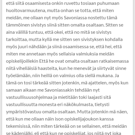
että siitä osaamisesta onkin ruvettu tosiaan puhumaan
huoltovarmuutena, mutta onhan se totta, että miten
meidän, me ollaan nyt myös Savoniassa nostettu tämä
tämmöinen sivistys siinä sitten omalta osaltaan. Sitten se
aina välillä tuntuu, että okei, että no mitä se sivistys
tarkoittaa, mutta kyllä me sitten sen sivistyksen kohdalla
myös juuri nähdään ja siinä osaamisessa se, että hei, että
miten me annetaan myös sellaisia valmiuksia meidän
opiskelijoillekin Että he ovat omalta osaltaan ratkaisemassa
niitä viheliäisiä haasteita, kun he menevät ja siirtyvät sinne
työelämään, niin heillä on valmius olla siellä mukana. Ja
tämä on tosi tärkeää sitten jotenkin, mä ajattelen, myös kun
samaan aikaan me Savoniassakin tehdään nyt
vastuullisuusohjelmaa ja mietitään toki laajasti sitä
vastuullisuutta monesta eri näkökulmasta, tietysti
ympäristövastuu omalta osaltaan. Mutta jotenkin mä näen,
että kun me ollaan näin ison opiskelijajoukon kanssa
tekemisissä, niin miten tärkeää on se sellainen, että meidän
se kädenjälki, eli että kun ne opiskelijat, jos niitä nyt joka