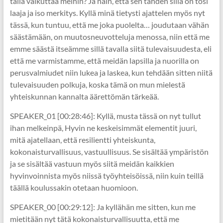
tällä vaikuttaa meihin? Ja näin, että sen tähden sillä on tosi
laaja ja iso merkitys. Kyllä minä tietysti ajattelen myös nyt
tässä, kun tuntuu, että me joka puolelta… joudutaan vähän
säästämään, on muutosneuvotteluja menossa, niin että me
emme säästä itseämme sillä tavalla siitä tulevaisuudesta, eli
että me varmistamme, että meidän lapsilla ja nuorilla on
perusvalmiudet niin lukea ja laskea, kun tehdään sitten niitä
tulevaisuuden polkuja, koska tämä on mun mielestä
yhteiskunnan kannalta äärettömän tärkeää.
SPEAKER_01 [00:28:46]: Kyllä, musta tässä on nyt tullut
ihan melkeinpä, Hyvin ne keskeisimmät elementit juuri,
mitä ajatellaan, että resilientti yhteiskunta,
kokonaisturvallisuus, vastuullisuus. Se sisältää ympäristön
ja se sisältää vastuun myös siitä meidän kaikkien
hyvinvoinnista myös niissä työyhteisöissä, niin kuin teillä
täällä koulussakin otetaan huomioon.
SPEAKER_00 [00:29:12]: Ja kyllähän me sitten, kun me
mietitään nyt tätä kokonaisturvallisuutta, että me