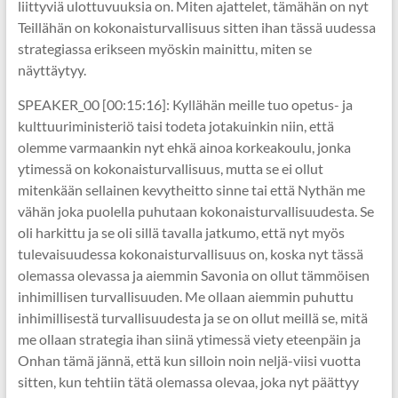
liittyviä ulottuvuuksia on. Miten ajattelet, tämähän on nyt
Teillähän on kokonaisturvallisuus sitten ihan tässä uudessa
strategiassa erikseen myöskin mainittu, miten se
näyttäytyy.
SPEAKER_00 [00:15:16]: Kyllähän meille tuo opetus- ja
kulttuuriministeriö taisi todeta jotakuinkin niin, että
olemme varmaankin nyt ehkä ainoa korkeakoulu, jonka
ytimessä on kokonaisturvallisuus, mutta se ei ollut
mitenkään sellainen kevytheitto sinne tai että Nythän me
vähän joka puolella puhutaan kokonaisturvallisuudesta. Se
oli harkittu ja se oli sillä tavalla jatkumo, että nyt myös
tulevaisuudessa kokonaisturvallisuus on, koska nyt tässä
olemassa olevassa ja aiemmin Savonia on ollut tämmöisen
inhimillisen turvallisuuden. Me ollaan aiemmin puhuttu
inhimillisestä turvallisuudesta ja se on ollut meillä se, mitä
me ollaan strategia ihan siinä ytimessä viety eteenpäin ja
Onhan tämä jännä, että kun silloin noin neljä-viisi vuotta
sitten, kun tehtiin tätä olemassa olevaa, joka nyt päättyy