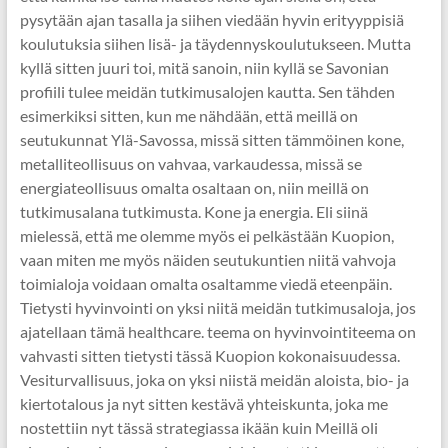
pysytään ajan tasalla ja siihen viedään hyvin erityyppisiä
koulutuksia siihen lisä- ja täydennyskoulutukseen. Mutta
kyllä sitten juuri toi, mitä sanoin, niin kyllä se Savonian
profiili tulee meidän tutkimusalojen kautta. Sen tähden
esimerkiksi sitten, kun me nähdään, että meillä on
seutukunnat Ylä-Savossa, missä sitten tämmöinen kone,
metalliteollisuus on vahvaa, varkaudessa, missä se
energiateollisuus omalta osaltaan on, niin meillä on
tutkimusalana tutkimusta. Kone ja energia. Eli siinä
mielessä, että me olemme myös ei pelkästään Kuopion,
vaan miten me myös näiden seutukuntien niitä vahvoja
toimialoja voidaan omalta osaltamme viedä eteenpäin.
Tietysti hyvinvointi on yksi niitä meidän tutkimusaloja, jos
ajatellaan tämä healthcare. teema on hyvinvointiteema on
vahvasti sitten tietysti tässä Kuopion kokonaisuudessa.
Vesiturvallisuus, joka on yksi niistä meidän aloista, bio- ja
kiertotalous ja nyt sitten kestävä yhteiskunta, joka me
nostettiin nyt tässä strategiassa ikään kuin Meillä oli