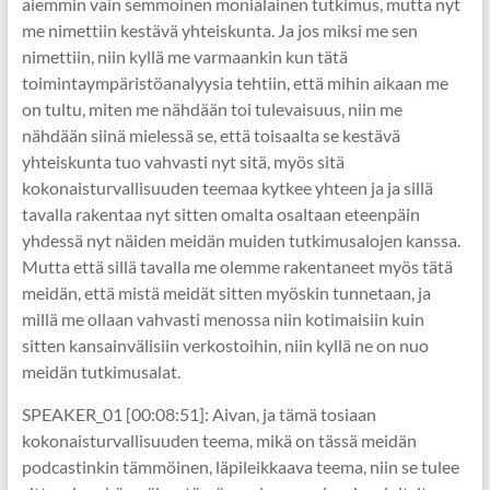
aiemmin vain semmoinen monialainen tutkimus, mutta nyt
me nimettiin kestävä yhteiskunta. Ja jos miksi me sen
nimettiin, niin kyllä me varmaankin kun tätä
toimintaympäristöanalyysia tehtiin, että mihin aikaan me
on tultu, miten me nähdään toi tulevaisuus, niin me
nähdään siinä mielessä se, että toisaalta se kestävä
yhteiskunta tuo vahvasti nyt sitä, myös sitä
kokonaisturvallisuuden teemaa kytkee yhteen ja ja sillä
tavalla rakentaa nyt sitten omalta osaltaan eteenpäin
yhdessä nyt näiden meidän muiden tutkimusalojen kanssa.
Mutta että sillä tavalla me olemme rakentaneet myös tätä
meidän, että mistä meidät sitten myöskin tunnetaan, ja
millä me ollaan vahvasti menossa niin kotimaisiin kuin
sitten kansainvälisiin verkostoihin, niin kyllä ne on nuo
meidän tutkimusalat.
SPEAKER_01 [00:08:51]: Aivan, ja tämä tosiaan
kokonaisturvallisuuden teema, mikä on tässä meidän
podcastinkin tämmöinen, läpileikkaava teema, niin se tulee