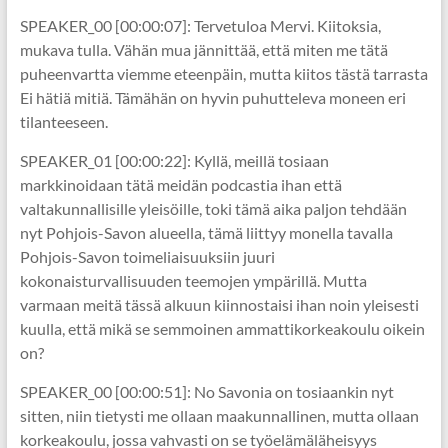
SPEAKER_00 [00:00:07]: Tervetuloa Mervi. Kiitoksia,
mukava tulla. Vähän mua jännittää, että miten me tätä
puheenvartta viemme eteenpäin, mutta kiitos tästä tarrasta
Ei hätiä mitiä. Tämähän on hyvin puhutteleva moneen eri
tilanteeseen.
SPEAKER_01 [00:00:22]: Kyllä, meillä tosiaan
markkinoidaan tätä meidän podcastia ihan että
valtakunnallisille yleisöille, toki tämä aika paljon tehdään
nyt Pohjois-Savon alueella, tämä liittyy monella tavalla
Pohjois-Savon toimeliaisuuksiin juuri
kokonaisturvallisuuden teemojen ympärillä. Mutta
varmaan meitä tässä alkuun kiinnostaisi ihan noin yleisesti
kuulla, että mikä se semmoinen ammattikorkeakoulu oikein
on?
SPEAKER_00 [00:00:51]: No Savonia on tosiaankin nyt
sitten, niin tietysti me ollaan maakunnallinen, mutta ollaan
korkeakoulu, jossa vahvasti on se työelämäläheisyys