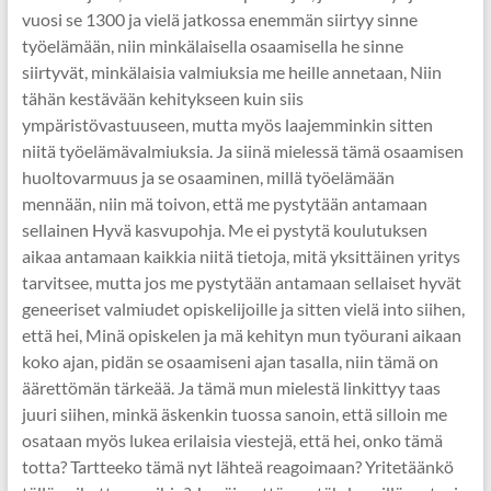
vuosi se 1300 ja vielä jatkossa enemmän siirtyy sinne
työelämään, niin minkälaisella osaamisella he sinne
siirtyvät, minkälaisia valmiuksia me heille annetaan, Niin
tähän kestävään kehitykseen kuin siis
ympäristövastuuseen, mutta myös laajemminkin sitten
niitä työelämävalmiuksia. Ja siinä mielessä tämä osaamisen
huoltovarmuus ja se osaaminen, millä työelämään
mennään, niin mä toivon, että me pystytään antamaan
sellainen Hyvä kasvupohja. Me ei pystytä koulutuksen
aikaa antamaan kaikkia niitä tietoja, mitä yksittäinen yritys
tarvitsee, mutta jos me pystytään antamaan sellaiset hyvät
geneeriset valmiudet opiskelijoille ja sitten vielä into siihen,
että hei, Minä opiskelen ja mä kehityn mun työurani aikaan
koko ajan, pidän se osaamiseni ajan tasalla, niin tämä on
äärettömän tärkeää. Ja tämä mun mielestä linkittyy taas
juuri siihen, minkä äskenkin tuossa sanoin, että silloin me
osataan myös lukea erilaisia viestejä, että hei, onko tämä
totta? Tartteeko tämä nyt lähteä reagoimaan? Yritetäänkö