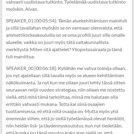
vahvasti uudistava tutkinto. Työelämää uudistava tutkinto
myöskin. Aivan.
SPEAKER_01 [00:05:54]: Tämän aluekehittämisen mainitsit
ja sillä tavallahan myöskin se on varmaan olennaista, että
ammattikorkeakouluilla on se oma profiili juuri sille omalle
alueelle, vaikka on juuri myös tätä valtakunnallista
merkitystä. Miten sitä ajattelet? Yliopistosairaala ja tämä
tuli mainittua.
SPEAKER_00 [00:06:18]: Kyllähän me vahva toimija ollaan,
jos nyt ajatellaan sillä tavalla myös se alueen kehittämisen
näkökulmasta. Ja nyt kun me ollaan juuri tehty tässä sitten
seuraavan neljä vuoden strategiaa, niin ollaan me nostettu
siellä, että mitä tämä tarkoittaa, missä me halutaan olla
erittäin vahvasti mukana. Totta kai siinä osaajien
tuottamisessa, eli että niitä osaajia on. Mutta myös yhä
enemmän siihen, että jo siellä työelämässä olevat henkilöt,
niin heidän lisä- ja täydennyskoulutus, kun nyt tiedetään,
että kuinka iso tämä muutos koko ajan siellä on, että