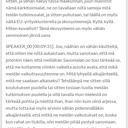
sitten, ja sehän näkyy tässä maakunnan, juuri mainitsit
nämä kärkitoimialat, ne on tavallaan niitä samoja mitä
teidän tutkimusalat, ja sitten puhutaan, tai täällä on myös
näitä EU-yritysklustereita ja ekosysteemejä. Kyllä, kyllä.
Miten kuvailisit? Tämä ekosysteemi on myös vähän
semmoinen jännä sana.
SPEAKER_00 [00:09:31]: Joo, näähän on vähän käsitteitä,
että miten me niitä aukaistaan, mutta sanotaan, että mä
jotenkin näen, että meillähän Savonialan on tosi tärkeää se,
että me koitamme niinkin vaikeita asioita avata, että mikä
meidän vaikuttavuutemme on. Mitä lyhyellä aikajänteellä,
mitä me saadaan aikaiseksi? Tehdäänpä me sitten sillä
koulutuksen puolella tai sitten tosiaan tuolla meidän
tutkimuksen puolella ja sillä tavalla mun mielestä on
tärkeää pohtia ja miettiä ihan, Ihan niin kuin siinä arjessa,
mutta totta kai myös arvioin vähän pidemmälläkin
aikajänteellä, että mitkä ne meidän vaikutukset on, koska
kun rahat on tiukilla, niin meidän pitää pystyä sanomaan,