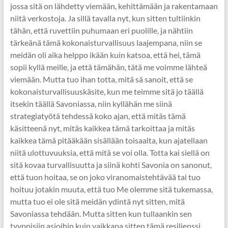
jossa sitä on lähdetty viemään, kehittämään ja rakentamaan
niitä verkostoja. Ja sillä tavalla nyt, kun sitten tultiinkin
tähän, että ruvettiin puhumaan eri puolille, ja nähtiin
tärkeänä tämä kokonaisturvallisuus laajempana, niin se
meidän oli aika helppo ikään kuin katsoa, että hei, tämä
sopii kyllä meille, ja että tämähän, tätä me voimme lähteä
viemään. Mutta tuo ihan totta, mitä sä sanoit, että se
kokonaisturvallisuuskäsite, kun me teimme sitä jo täällä
itsekin täällä Savoniassa, niin kyllähän me siinä
strategiatyötä tehdessä koko ajan, että mitäs tämä
käsitteenä nyt, mitäs kaikkea tämä tarkoittaa ja mitäs
kaikkea tämä pitääkään sisällään toisaalta, kun ajatellaan
niitä ulottuvuuksia, että mitä se voi olla. Totta kai siellä on
sitä kovaa turvallisuutta ja siinä kohti Savonia on sanonut,
että tuon hoitaa, se on joko viranomaistehtävää tai tuo
hoituu jotakin muuta, että tuo Me olemme sitä tukemassa,
mutta tuo ei ole sitä meidän ydintä nyt sitten, mitä
Savoniassa tehdään. Mutta sitten kun tullaankin sen
tyyppisiin asioihin kuin vaikkapa sitten tämä resilienssi,