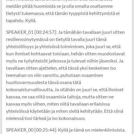
meidän pitää huomioida se ja olla omalta osaltamme
tietysti tukemassa, että tämän tyyppistä kehittymistä ei
tapahdu. Kyllä.
SPEAKER_01 [00:24:57]: Ja tämähän tavallaan juuri sitten
resilienssinytymässä on tietyllä tavalla juuri tämä
yhteisöllisyys ja yhteisönä toimiminen, joka juuri se, että
kun ihmiset kohtaavat toisiaan, hehän sitten muodostavat
myös ne työyhteisöt jatkossa ja tulevat niihin jäseniksi. Ja
tavallaan sitten ajattelen, että tässä yksi keskeinen iso
teemahan on niin sanottu, puhutaan osaamisen
huoltovarmuudesta tässä osana tätä
kokonaisturvallisuutta. Ja sitähän on juuri se, että ihmiset
kasvaa, ne saa niitä osaamisia taitoja, mutta sitten ne
kasvaa myös siihen, miten niitä tavallaan erilaisissa
yhteisöissä käytetään ja miten siellä kehitytään. Että siinä
mielessä tosi tärkeä ja iso kokonaisuus.
SPEAKER_00 [00:25:44]: Kyllä ja tämä on mielenkiintoista,