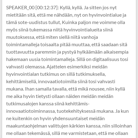
SPEAKER_00 [00:12:37]: Kyllä, kyllä. Ja sitten jos nyt
mietitään sitä, että me nähdään, nyt on hyvinvointialue ja
tämä sote-uudistus tullut, Kuinka paljon me voimme olla
myös siinä tukemassa niitä hyvinvointialueita siinä
muutoksessa, että miten siellä niitä vanhoja
toimintamalleja toisaalta pitää muuttaa, että saadaan sitä
tuottavuutta paremmin ja pystyä hylkäämään aikaisempia
hakemaan uusia toimintamalleja. Sillä on digitaalisuus tosi
vahvasti olemassa. Ajattelen esimerkiksi meidän
hyvinvointialan tutkimus on sillä tutkimuksella,
kehittämisellä, innovaatiotoimilla siinä tosi vahvasti
mukana. Ihan samalla tavalla, että mikä nousee, niin kyllä
me aika hyvin tietysti ollaan näiden meidän meidän
tutkimusalojen kanssa siinä kehittämis-
innovaatiotoiminnassa, tuotekehityksessä mukana. Ja kun
ne kuitenkin on hyvin yhdensuuntaiset meidän
maakuntaohjelman valittujen kärkien kanssa, niin silloinhan
me ollaan tekemässä, sillä me varmistetaan, että me ollaan