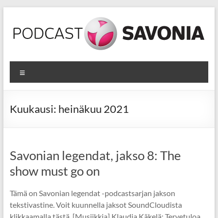
Skip
to
content
Podcastit
Valikko
Podcasteja
Savonian
opetus-
Kuukausi:
heinäkuu 2021
ja
kehittämistoiminnasta
Savonian legendat, jakso 8: The
show must go on
Tämä on Savonian legendat -podcastsarjan jakson
tekstivastine. Voit kuunnella jaksot SoundCloudista
klikkaamalla tästä. [Musiikkia] Klaudia Käkelä: Tervetuloa