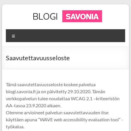
Skip
to
content
Savonian
Valikko
blogit
Tervetuloa
Saavutettavuusseloste
tutustumaan
Savonian
blogeihin!
Tämä saavutettavuusseloste koskee palvelua
blogi.savonia.fi ja on päivitetty 29.10.2020. Tämän
verkkopalvelun tulee noudattaa WCAG 2.1 –kriteeristön
AA-tasoa 23.9.2020 alkaen.
Olemme arvioineet palvelun saavutettavuuden itse
käyttäen apuna ”WAVE web accessibility evaluation tool” -
työkalua.