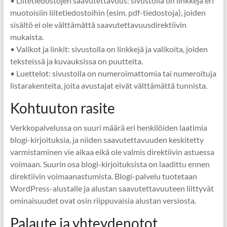
• Liitetiedostojen saavutettavuus: sivustolla on linkkejä eri
muotoisiin liitetiedostoihin (esim. pdf-tiedostoja), joiden
sisältö ei ole välttämättä saavutettavuusdirektiivin
mukaista.
• Valikot ja linkit: sivustolla on linkkejä ja valikoita, joiden
teksteissä ja kuvauksissa on puutteita.
• Luettelot: sivustolla on numeroimattomia tai numeroituja
listarakenteita, joita avustajat eivät välttämättä tunnista.
Kohtuuton rasite
Verkkopalvelussa on suuri määrä eri henkilöiden laatimia
blogi-kirjoituksia, ja niiden saavutettavuuden keskitetty
varmistaminen vie aikaa eikä ole valmis direktiivin astuessa
voimaan. Suurin osa blogi-kirjoituksista on laadittu ennen
direktiivin voimaanastumista. Blogi-palvelu tuotetaan
WordPress-alustalle ja alustan saavutettavuuteen liittyvät
ominaisuudet ovat osin riippuvaisia alustan versiosta.
Palaute ja yhteydenotot