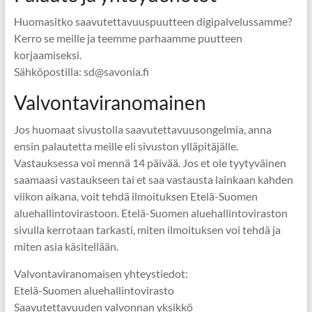
Huomasitko saavutettavuuspuutteen digipalvelussamme?
Kerro se meille ja teemme parhaamme puutteen
korjaamiseksi.
Sähköpostilla: sd@savonia.fi
Valvontaviranomainen
Jos huomaat sivustolla saavutettavuusongelmia, anna
ensin palautetta meille eli sivuston ylläpitäjälle.
Vastauksessa voi mennä 14 päivää. Jos et ole tyytyväinen
saamaasi vastaukseen tai et saa vastausta lainkaan kahden
viikon aikana, voit tehdä ilmoituksen Etelä-Suomen
aluehallintovirastoon. Etelä-Suomen aluehallintoviraston
sivulla kerrotaan tarkasti, miten ilmoituksen voi tehdä ja
miten asia käsitellään.
Valvontaviranomaisen yhteystiedot:
Etelä-Suomen aluehallintovirasto
Saavutettavuuden valvonnan yksikkö