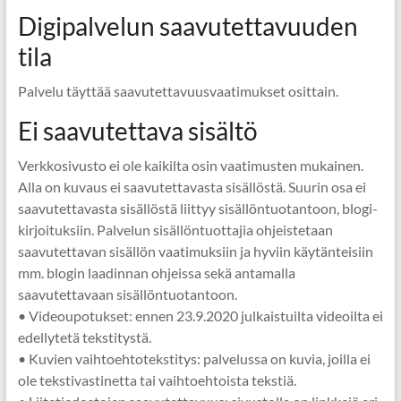
Digipalvelun saavutettavuuden
tila
Palvelu täyttää saavutettavuusvaatimukset osittain.
Ei saavutettava sisältö
Verkkosivusto ei ole kaikilta osin vaatimusten mukainen.
Alla on kuvaus ei saavutettavasta sisällöstä. Suurin osa ei
saavutettavasta sisällöstä liittyy sisällöntuotantoon, blogi-
kirjoituksiin. Palvelun sisällöntuottajia ohjeistetaan
saavutettavan sisällön vaatimuksiin ja hyviin käytänteisiin
mm. blogin laadinnan ohjeissa sekä antamalla
saavutettavaan sisällöntuotantoon.
• Videoupotukset: ennen 23.9.2020 julkaistuilta videoilta ei
edellytetä tekstitystä.
• Kuvien vaihtoehtotekstitys: palvelussa on kuvia, joilla ei
ole tekstivastinetta tai vaihtoehtoista tekstiä.