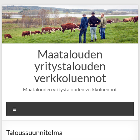
Skip
to
content
Maatalouden
yritystalouden
verkkoluennot
Maatalouden yritystalouden verkkoluennot
Valikko
Taloussuunnitelma