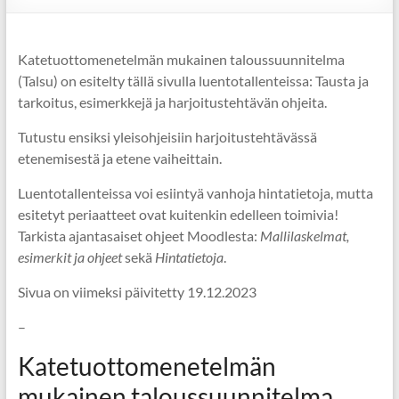
Katetuottomenetelmän mukainen taloussuunnitelma
(Talsu) on esitelty tällä sivulla luentotallenteissa: Tausta ja
tarkoitus, esimerkkejä ja harjoitustehtävän ohjeita.
Tutustu ensiksi yleisohjeisiin harjoitustehtävässä
etenemisestä ja etene vaiheittain.
Luentotallenteissa voi esiintyä vanhoja hintatietoja, mutta
esitetyt periaatteet ovat kuitenkin edelleen toimivia!
Tarkista ajantasaiset ohjeet Moodlesta:
Mallilaskelmat,
esimerkit ja ohjeet
sekä
Hintatietoja
.
Sivua on viimeksi päivitetty 19.12.2023
–
Katetuottomenetelmän
mukainen taloussuunnitelma