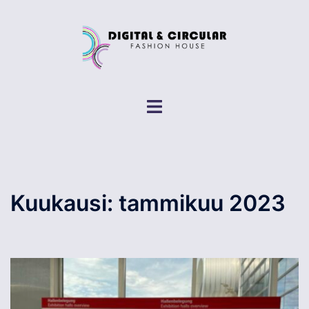
Skip
to
content
Toggle
menu
Kuukausi:
tammikuu 2023