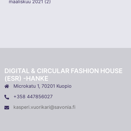
maaliskuu 2021
(2)
DIGITAL & CIRCULAR FASHION HOUSE
(ESR) -HANKE
Microkatu 1, 70201 Kuopio
+358 447856027
kasperi.vuorikari@savonia.fi