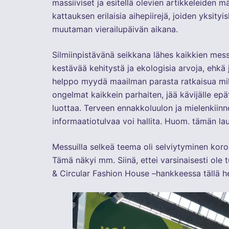
massiiviset ja esitellä olevien artikkeleiden 
kattauksen erilaisia aihepiirejä, joiden yksit
muutaman vierailupäivän aikana.
Silmiinpistävänä seikkana lähes kaikkien messu
kestävää kehitystä ja ekologisia arvoja, ehkä j
helppo myydä maailman parasta ratkaisua mih
ongelmat kaikkein parhaiten, jää kävijälle epät
luottaa. Terveen ennakkoluulon ja mielenkiinnon 
informaatiotulvaa voi hallita. Huom. tämän lau
Messuilla selkeä teema oli selviytyminen koro
Tämä näkyi mm. Siinä, ettei varsinaisesti ole tu
& Circular Fashion House –hankkeessa tällä h