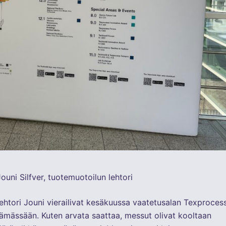
 Jouni Silfver, tuotemuotoilun lehtori
 lehtori Jouni vierailivat kesäkuussa vaatetusalan Texproces
lämässään. Kuten arvata saattaa, messut olivat kooltaan