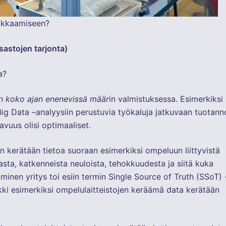
pakkaamiseen?
sastojen tarjonta)
sa?
n koko ajan enenevissä määr
in valmistuksessa. Esimerkiksi
Big Data –analyysiin perustuvia työkaluja jatkuvaan tuotann
avuus olisi optimaaliset.
än kerätään tietoa suoraan esimerkiksi ompeluun liittyvistä
gasta, katkenneista neuloista, tehokkuudesta ja siitä kuka
iminen yritys toi esiin termin Single Source of Truth (SSoT) 
kki esimerkiksi ompelulaitteistojen keräämä data kerätään