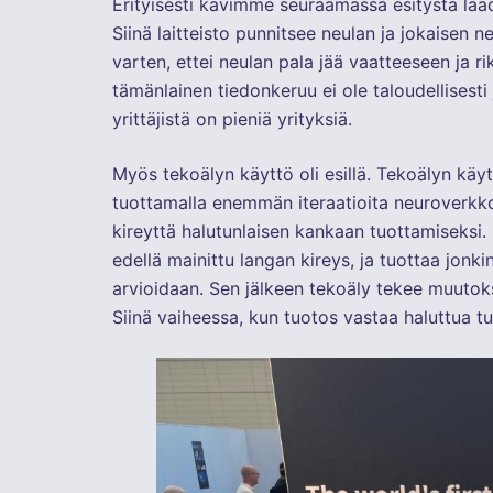
Erityisesti kävimme seuraamassa esitystä laad
Siinä laitteisto punnitsee neulan ja jokaisen ne
varten, ettei neulan pala jää vaatteeseen ja r
tämänlainen tiedonkeruu ei ole taloudellisest
yrittäjistä on pieniä yrityksiä.
Myös tekoälyn käyttö oli esillä. Tekoälyn käyt
tuottamalla enemmän iteraatioita neuroverkkop
kireyttä halutunlaisen kankaan tuottamiseksi.
edellä mainittu langan kireys, ja tuottaa jonk
arvioidaan. Sen jälkeen tekoäly tekee muutoks
Siinä vaiheessa, kun tuotos vastaa haluttua t