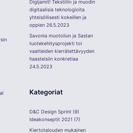
Digijamit! Tekstiilin ja muodin
digitaalisia teknologioita
yhteisöllisesti kokeillen ja
oppien
26.5.2023
Savonia muotoilun ja Sastan
rsin
tuotekehitysprojekti toi
vaatteiden kierrätettävyyden
haasteisiin konkretiaa
24.5.2023
Kategoriat
al
D&C Design Sprint
(9)
Ideakonseptit 2021
(7)
Kiertotalouden mukainen