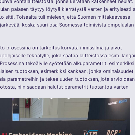
unvalvontalaitteistosta, jonne kerätään katkenneet neulat.
ulan palasen täytyy löytyä kierrätystä varten ja erityisesti s
iko sitä. Toisaalta tuli mieleen, että Suomen mittakaavassa
i järkevää, koska suuri osa Suomessa toimivista ompelualan
tö prosessina on tarkoitus korvata ihmissilmä ja aivot
ohjaiselle tekoälylle, joka säätää laitteistossa esim. langa
 Prosessina tekoälylle syötetään alkuparametrit, esimerkiksi
inlaisen tuotoksen, esimerkiksi kankaan, jonka ominaisuudet
ia parametreihin ja tekee uuden tuotoksen, jota arvioidaan
uotosta, niin saadaan halutut parametrit tuotantoa varten.