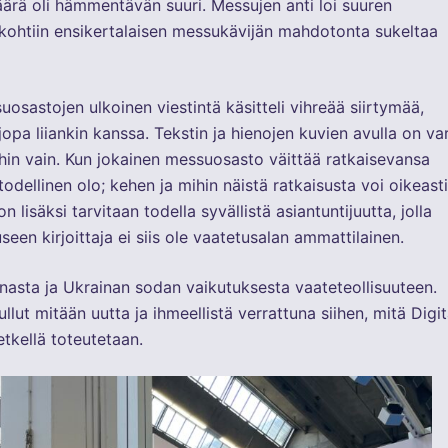
määrä oli hämmentävän suuri. Messujen anti loi suuren
yiskohtiin ensikertalaisen messukävijän mahdotonta sukeltaa
osastojen ulkoinen viestintä käsitteli vihreää siirtymää,
opa liiankin kanssa. Tekstin ja hienojen kuvien avulla on va
in vain. Kun jokainen messuosasto väittää ratkaisevansa
odellinen olo; kehen ja mihin näistä ratkaisusta voi oikeasti
lisäksi tarvitaan todella syvällistä asiantuntijuutta, jolla
seen kirjoittaja ei siis ole vaatetusalan ammattilainen.
nasta ja Ukrainan sodan vaikutuksesta vaateteollisuuteen.
llut mitään uutta ja ihmeellistä verrattuna siihen, mitä Digit
etkellä toteutetaan.