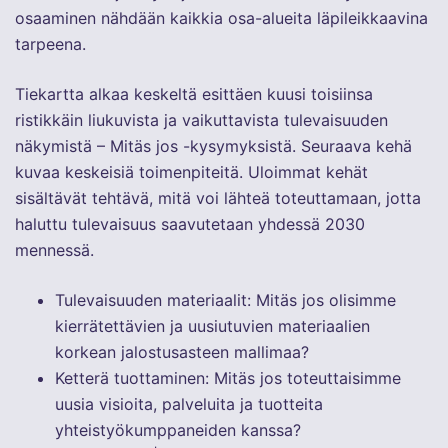
osaaminen nähdään kaikkia osa-alueita läpileikkaavina
tarpeena.
Tiekartta alkaa keskeltä esittäen kuusi toisiinsa
ristikkäin liukuvista ja vaikuttavista tulevaisuuden
näkymistä – Mitäs jos -kysymyksistä. Seuraava kehä
kuvaa keskeisiä toimenpiteitä. Uloimmat kehät
sisältävät tehtävä, mitä voi lähteä toteuttamaan, jotta
haluttu tulevaisuus saavutetaan yhdessä 2030
mennessä.
Tulevaisuuden materiaalit: Mitäs jos olisimme
kierrätettävien ja uusiutuvien materiaalien
korkean jalostusasteen mallimaa?
Ketterä tuottaminen: Mitäs jos toteuttaisimme
uusia visioita, palveluita ja tuotteita
yhteistyökumppaneiden kanssa?