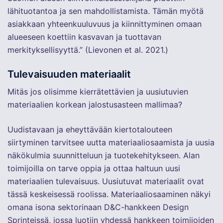
lähituotantoa ja sen mahdollistamista. Tämän myötä
asiakkaan yhteenkuuluvuus ja kiinnittyminen omaan
alueeseen koettiin kasvavan ja tuottavan
merkityksellisyyttä.” (Lievonen et al. 2021.)
Tulevaisuuden materiaalit
Mitäs jos olisimme kierrätettävien ja uusiutuvien
materiaalien korkean jalostusasteen mallimaa?
Uudistavaan ja eheyttävään kiertotalouteen
siirtyminen tarvitsee uutta materiaaliosaamista ja uusia
näkökulmia suunnitteluun ja tuotekehitykseen. Alan
toimijoilla on tarve oppia ja ottaa haltuun uusi
materiaalien tulevaisuus. Uusiutuvat materiaalit ovat
tässä keskeisessä roolissa. Materiaaliosaaminen näkyi
omana isona sektorinaan D&C-hankkeen Design
Sprinteissä, jossa luotiin yhdessä hankkeen toimijoiden