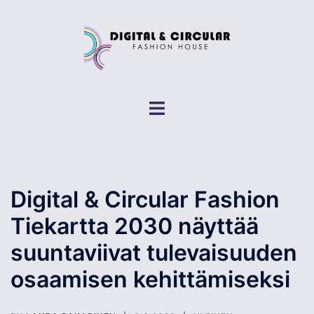
Skip
to
content
Toggle
menu
Digital & Circular Fashion
Tiekartta 2030 näyttää
suuntaviivat tulevaisuuden
osaamisen kehittämiseksi