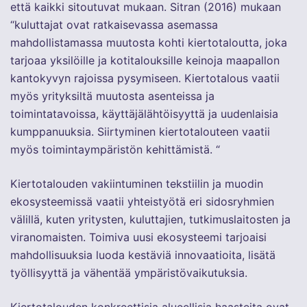
että kaikki sitoutuvat mukaan. Sitran (2016) mukaan
“kuluttajat ovat ratkaisevassa asemassa
mahdollistamassa muutosta kohti kiertotaloutta, joka
tarjoaa yksilöille ja kotitalouksille keinoja maapallon
kantokyvyn rajoissa pysymiseen. Kiertotalous vaatii
myös yrityksiltä muutosta asenteissa ja
toimintatavoissa, käyttäjälähtöisyyttä ja uudenlaisia
kumppanuuksia. Siirtyminen kiertotalouteen vaatii
myös toimintaympäristön kehittämistä. “
Kiertotalouden vakiintuminen tekstiilin ja muodin
ekosysteemissä vaatii yhteistyötä eri sidosryhmien
välillä, kuten yritysten, kuluttajien, tutkimuslaitosten ja
viranomaisten. Toimiva uusi ekosysteemi tarjoaisi
mahdollisuuksia luoda kestäviä innovaatioita, lisätä
työllisyyttä ja vähentää ympäristövaikutuksia.
Kiertotalouden konkreettisia alueellisia haasteita ovat