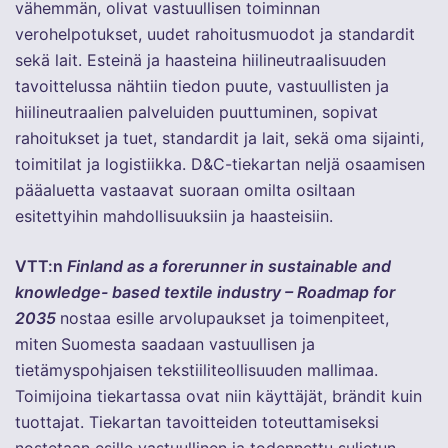
vähemmän, olivat vastuullisen toiminnan
verohelpotukset, uudet rahoitusmuodot ja standardit
sekä lait. Esteinä ja haasteina hiilineutraalisuuden
tavoittelussa nähtiin tiedon puute, vastuullisten ja
hiilineutraalien palveluiden puuttuminen, sopivat
rahoitukset ja tuet, standardit ja lait, sekä oma sijainti,
toimitilat ja logistiikka. D&C-tiekartan neljä osaamisen
pääaluetta vastaavat suoraan omilta osiltaan
esitettyihin mahdollisuuksiin ja haasteisiin.
VTT:n
Finland as a forerunner in sustainable and
knowledge- based textile industry – Roadmap for
2035
nostaa esille arvolupaukset ja toimenpiteet,
miten
Suomesta saadaan vastuullisen ja
tietämyspohjaisen tekstiiliteollisuuden mallimaa.
Toimijoina tiekartassa ovat niin käyttäjät, brändit kuin
tuottajat. Tiekartan tavoitteiden toteuttamiseksi
nostetaan esille vastuullinen ja todennettu suljetun