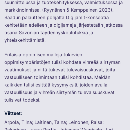
suunnittelussa ja tuotekehityksessä, valmistuksessa ja
markkinoinnissa. (Ryynänen & Kemppainen 2023).
Saadun palautteen pohjalta Digijamit-konseptia
kehitetään edelleen ja digijameja järjestetään jatkossa
osana Savonian täydennyskoulutuksia ja
yhteiskehittämistä.
Erilaisia oppimisen malleja tukevien
oppimisympäristöjen tulisi kohdata vihreää siirtymän
vaatimukset ja niitä tukevat tulevaisuuskuvat, joita
vastuulliseen toimintaan tulisi kohdistaa. Meidän
kaikkien tulisi esittää kysymyksiä, joiden avulla
vastuullisuus ja vihreän siirtymän tulevaisuuskuvat
tulisivat todeksi.
Viitteet:
Arpola, Tiina; Laitinen, Taina; Leinonen, Raisa;
Pakarinen, Laura; Partio, Johanna; Wuorisalo, Jyri.