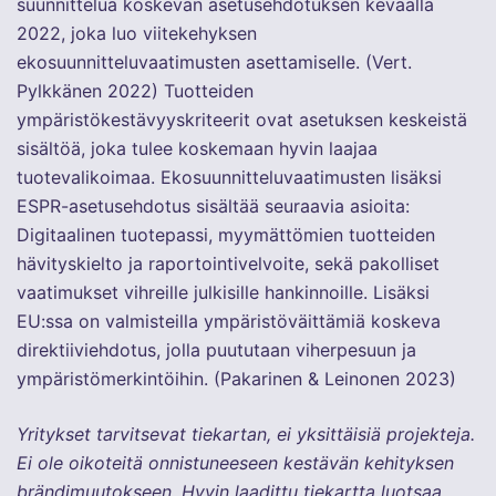
suunnittelua koskevan asetusehdotuksen keväällä
2022, joka luo viitekehyksen
ekosuunnitteluvaatimusten asettamiselle. (Vert.
Pylkkänen 2022) Tuotteiden
ympäristökestävyyskriteerit ovat asetuksen keskeistä
sisältöä, joka tulee koskemaan hyvin laajaa
tuotevalikoimaa. Ekosuunnitteluvaatimusten lisäksi
ESPR-asetusehdotus sisältää seuraavia asioita:
Digitaalinen tuotepassi, myymättömien tuotteiden
hävityskielto ja raportointivelvoite, sekä pakolliset
vaatimukset vihreille julkisille hankinnoille. Lisäksi
EU:ssa on valmisteilla ympäristöväittämiä koskeva
direktiiviehdotus, jolla puututaan viherpesuun ja
ympäristömerkintöihin. (Pakarinen & Leinonen 2023)
Yritykset tarvitsevat tiekartan, ei yksittäisiä projekteja.
Ei ole oikoteitä onnistuneeseen kestävän kehityksen
brändimuutokseen. Hyvin laadittu tiekartta luotsaa