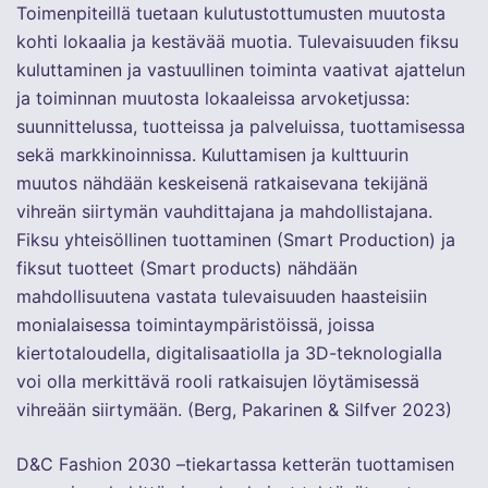
Toimenpiteillä tuetaan kulutustottumusten muutosta
kohti lokaalia ja kestävää muotia. Tulevaisuuden fiksu
kuluttaminen ja vastuullinen toiminta vaativat ajattelun
ja toiminnan muutosta lokaaleissa arvoketjussa:
suunnittelussa, tuotteissa ja palveluissa, tuottamisessa
sekä markkinoinnissa. Kuluttamisen ja kulttuurin
muutos nähdään keskeisenä ratkaisevana tekijänä
vihreän siirtymän vauhdittajana ja mahdollistajana.
Fiksu yhteisöllinen tuottaminen (Smart Production) ja
fiksut tuotteet (Smart products) nähdään
mahdollisuutena vastata tulevaisuuden haasteisiin
monialaisessa toimintaympäristöissä, joissa
kiertotaloudella, digitalisaatiolla ja 3D-teknologialla
voi olla merkittävä rooli ratkaisujen löytämisessä
vihreään siirtymään. (Berg, Pakarinen & Silfver 2023)
D&C Fashion 2030 –tiekartassa ketterän tuottamisen