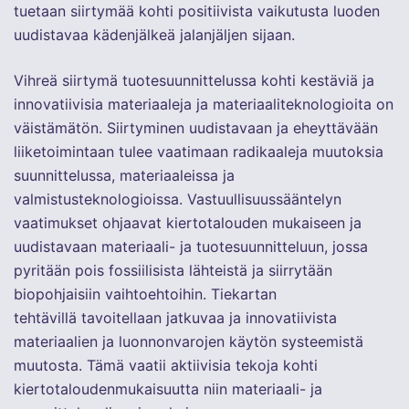
tuetaan siirtymää kohti positiivista vaikutusta luoden
uudistavaa kädenjälkeä jalanjäljen sijaan.
Vihreä siirtymä tuotesuunnittelussa kohti kestäviä ja
innovatiivisia materiaaleja ja materiaaliteknologioita on
väistämätön. Siirtyminen uudistavaan ja eheyttävään
liiketoimintaan tulee vaatimaan radikaaleja muutoksia
suunnittelussa, materiaaleissa ja
valmistusteknologioissa. Vastuullisuussääntelyn
vaatimukset ohjaavat kiertotalouden mukaiseen ja
uudistavaan materiaali- ja tuotesuunnitteluun, jossa
pyritään pois fossiilisista lähteistä ja siirrytään
biopohjaisiin vaihtoehtoihin. Tiekartan
tehtävillä tavoitellaan jatkuvaa ja innovatiivista
materiaalien ja luonnonvarojen käytön systeemistä
muutosta. Tämä vaatii aktiivisia tekoja kohti
kiertotaloudenmukaisuutta niin materiaali- ja