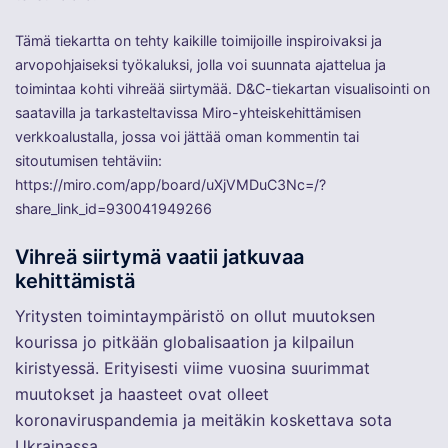
Tämä tiekartta on tehty kaikille toimijoille inspiroivaksi ja
arvopohjaiseksi työkaluksi, jolla voi suunnata ajattelua ja
toimintaa kohti vihreää siirtymää. D&C-tiekartan visualisointi on
saatavilla ja tarkasteltavissa Miro-yhteiskehittämisen
verkkoalustalla, jossa voi jättää oman kommentin tai
sitoutumisen tehtäviin:
https://miro.com/app/board/uXjVMDuC3Nc=/?
share_link_id=930041949266
Vihreä siirtymä vaatii jatkuvaa
kehittämistä
Yritysten toimintaympäristö on ollut muutoksen
kourissa jo pitkään globalisaation ja kilpailun
kiristyessä. Erityisesti viime vuosina suurimmat
muutokset ja haasteet ovat olleet
koronaviruspandemia ja meitäkin koskettava sota
Ukrainassa.