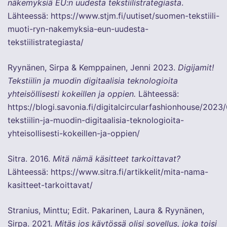
näkemyksiä EU:n uudesta tekstiilistrategiasta
.
Lähteessä:
https://www.stjm.fi/uutiset/suomen-tekstiili-
muoti-ryn-nakemyksia-eun-uudesta-
tekstiilistrategiasta/
Ryynänen, Sirpa & Kemppainen, Jenni 2023.
Digijamit!
Tekstiilin ja muodin digitaalisia teknologioita
yhteisöllisesti kokeillen ja oppien.
Lähteessä:
https://blogi.savonia.fi/digitalcircularfashionhouse/2023
tekstiilin-ja-muodin-digitaalisia-teknologioita-
yhteisollisesti-kokeillen-ja-oppien/
Sitra. 2016.
Mitä nämä käsitteet tarkoittavat?
Lähteessä:
https://www.sitra.fi/artikkelit/mita-nama-
kasitteet-tarkoittavat/
Stranius, Minttu; Edit. Pakarinen, Laura & Ryynänen,
Sirpa. 2021.
Mitäs jos käytössä olisi sovellus, joka toisi