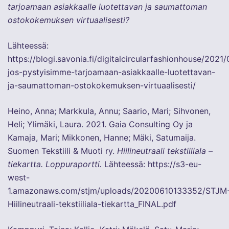
tarjoamaan asiakkaalle luotettavan ja saumattoman
ostokokemuksen virtuaalisesti?
Lähteessä:
https://blogi.savonia.fi/digitalcircularfashionhouse/2021
jos-pystyisimme-tarjoamaan-asiakkaalle-luotettavan-
ja-saumattoman-ostokokemuksen-virtuaalisesti/
Heino, Anna; Markkula, Annu; Saario, Mari; Sihvonen,
Heli; Ylimäki, Laura. 2021. Gaia Consulting Oy ja
Kamaja, Mari; Mikkonen, Hanne; Mäki, Satumaija.
Suomen Tekstiili & Muoti ry.
Hiilineutraali tekstiiliala –
tiekartta. Loppuraportti.
Lähteessä:
https://s3-eu-
west-
1.amazonaws.com/stjm/uploads/20200610133352/STJM
Hiilineutraali-tekstiiliala-tiekartta_FINAL.pdf