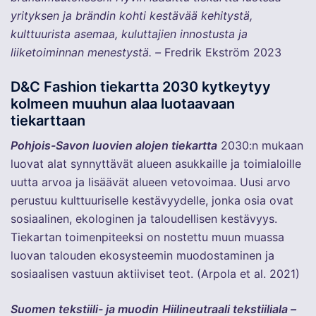
yrityksen ja brändin kohti kestävää kehitystä,
kulttuurista asemaa, kuluttajien innostusta ja
liiketoiminnan menestystä. –
Fredrik Ekström 2023
D&C Fashion tiekartta 2030 kytkeytyy
kolmeen muuhun alaa luotaavaan
tiekarttaan
Pohjois-Savon luovien alojen tiekartta
2030:n mukaan
luovat alat synnyttävät alueen asukkaille ja toimialoille
uutta arvoa ja lisäävät alueen vetovoimaa. Uusi arvo
perustuu kulttuuriselle kestävyydelle, jonka osia ovat
sosiaalinen, ekologinen ja taloudellisen kestävyys.
Tiekartan toimenpiteeksi on nostettu muun muassa
luovan talouden ekosysteemin muodostaminen ja
sosiaalisen vastuun aktiiviset teot. (Arpola et al. 2021)
Suomen tekstiili- ja muodin
Hiilineutraali tekstiiliala –