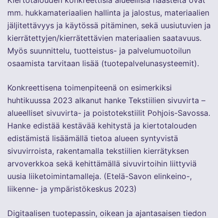
mm. hukkamateriaalien hallinta ja jalostus, materiaalien
jäljitettävyys ja käytössä pitäminen, sekä uusiutuvien ja
kierrätettyjen/kierrätettävien materiaalien saatavuus.
Myös suunnittelu, tuotteistus- ja palvelumuotoilun
osaamista tarvitaan lisää (tuotepalvelunasysteemit).
Konkreettisena toimenpiteenä on esimerkiksi
huhtikuussa 2023 alkanut hanke Tekstiilien sivuvirta –
alueelliset sivuvirta- ja poistotekstiilit Pohjois-Savossa.
Hanke edistää kestävää kehitystä ja kiertotalouden
edistämistä lisäämällä tietoa alueen syntyvistä
sivuvirroista, rakentamalla tekstiilien kierrätyksen
arvoverkkoa sekä kehittämällä sivuvirtoihin liittyviä
uusia liiketoimintamalleja. (Etelä-Savon elinkeino-,
liikenne- ja ympäristökeskus 2023)
Digitaalisen tuotepassin, oikean ja ajantasaisen tiedon