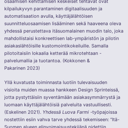
osaamisen kehittämisen keskeiset tehtävät ovat
kilpailukyvyn parantaminen digitaalisuuden ja
automatisaation avulla, käyttäjälähtöisen
suunnitteluosaamisen lisääminen sekä haaveena oleva
yhdessä perustettava itäsuomalainen muodin talo, joka
mahdollistaisi konkreettisen lab-ympäristön ja pilotin
asiakaslähtöisille kustomointikokeiluille. Samalla
pilotoitaisiin lokaalia ketterää mikrotehtaan -
palvelumallia ja tuotantoa. (Kokkonen &
Pakarinen 2023)
Yllä kuvatusta toiminnasta luotiin tulevaisuuden
visioita muiden muassa hankkeen Design Sprinteissä,
jotta pystyttäisiin syventämään asiakasymmärrystä ja
luomaan käyttäjälähtöisiä palveluita vastuullisesti.
(Eskelinen 2021).
Yhdessä Luova Farmi
-työpajoissa
nostettiin esiin vahva tarve yhdessä tekemiseen: “Itä-
Suomen alueen elinvoimaisuustekijänä pidettiin