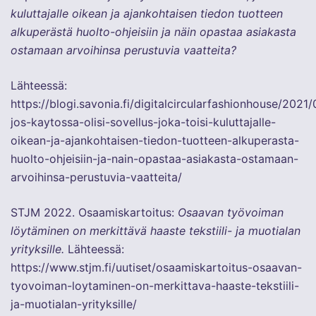
kuluttajalle oikean ja ajankohtaisen tiedon tuotteen
alkuperästä huolto-ohjeisiin ja näin opastaa asiakasta
ostamaan arvoihinsa perustuvia vaatteita?
Lähteessä:
https://blogi.savonia.fi/digitalcircularfashionhouse/2021
jos-kaytossa-olisi-sovellus-joka-toisi-kuluttajalle-
oikean-ja-ajankohtaisen-tiedon-tuotteen-alkuperasta-
huolto-ohjeisiin-ja-nain-opastaa-asiakasta-ostamaan-
arvoihinsa-perustuvia-vaatteita/
STJM 2022. Osaamiskartoitus:
Osaavan työvoiman
löytäminen on merkittävä haaste tekstiili- ja muotialan
yrityksille.
Lähteessä:
https://www.stjm.fi/uutiset/osaamiskartoitus-osaavan-
tyovoiman-loytaminen-on-merkittava-haaste-tekstiili-
ja-muotialan-yrityksille/