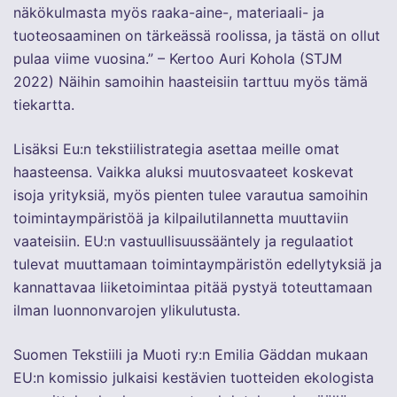
näkökulmasta myös raaka-aine-, materiaali- ja
tuoteosaaminen on tärkeässä roolissa, ja tästä on ollut
pulaa viime vuosina.” – Kertoo Auri Kohola (STJM
2022) Näihin samoihin haasteisiin tarttuu myös tämä
tiekartta.
Lisäksi Eu:n tekstiilistrategia asettaa meille omat
haasteensa. Vaikka aluksi muutosvaateet koskevat
isoja yrityksiä, myös pienten tulee varautua samoihin
toimintaympäristöä ja kilpailutilannetta muuttaviin
vaateisiin. EU:n vastuullisuussääntely ja regulaatiot
tulevat muuttamaan toimintaympäristön edellytyksiä ja
kannattavaa liiketoimintaa pitää pystyä toteuttamaan
ilman luonnonvarojen ylikulutusta.
Suomen Tekstiili ja Muoti ry:n Emilia Gäddan mukaan
EU:n komissio julkaisi kestävien tuotteiden ekologista