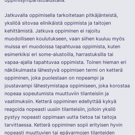
Jatkuvalla oppimisella tarkoitetaan pitkäjänteistä,
yksilöä sitovaa elinikäistä oppimista ja taitojen
kehittämistä. Jatkuva oppiminen ei rajoitu
muodolliseen koulutukseen, vaan siihen kuuluu myös
muissa eri muodoissa tapahtuvaa oppimista, kuten
esimerkiksi eri some-alustoilla, harrastuksilla tai
vapaa-ajalla tapahtuvaa oppimista. Toinen hieman eri
näkökulmasta lähestyvä oppimisen termi on ketterä
oppiminen, joka puolestaan on nopeampi ja
joustavampi lähestymistapa oppimiseen, joka korostaa
nopeaa sopeutumista muuttuviin tilanteisiin ja
vaatimuksiin. Ketterä oppiminen edellyttää kykyä
reagoida nopeasti uusiin tilanteisiin, jolloin yksilö
pystyy nopeasti oppimaan uutta tietoa tai taitoja
tarvittaessa. Ketterä oppiminen sopii erityisen hyvin
nopeasti muuttuvien tai epävarmojen tilanteiden