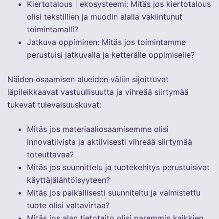
Kiertotalous | ekosysteemi: Mitäs jos kiertotalous
olisi tekstiilien ja muodin alalla vakiintunut
toimintamalli?
Jatkuva oppiminen: Mitäs jos toimintamme
perustuisi jatkuvalla ja ketterälle oppimiselle?
Näiden osaamisen alueiden väliin sijoittuvat
läpileikkaavat vastuullisuutta ja vihreää siirtymää
tukevat tulevaisuuskuvat:
Mitäs jos materiaaliosaamisemme olisi
innovatiivista ja aktiivisesti vihreää siirtymää
toteuttavaa?
Mitäs jos suunnittelu ja tuotekehitys perustuisivat
käyttäjälähtöisyyteen?
Mitäs jos paikallisesti suunniteltu ja valmistettu
tuote olisi valtavirtaa?
Mitäs jos alan tietotaito olisi paremmin kaikkien