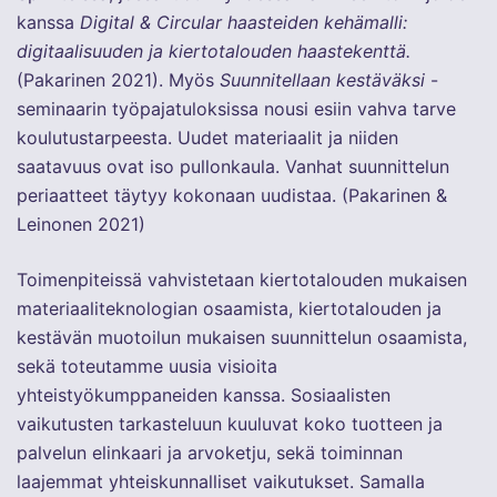
kanssa
Digital & Circular haasteiden kehämalli:
digitaalisuuden ja kiertotalouden haastekenttä.
(Pakarinen 2021). Myös
Suunnitellaan kestäväksi
-
seminaarin työpajatuloksissa nousi esiin vahva tarve
koulutustarpeesta. Uudet materiaalit ja niiden
saatavuus ovat iso pullonkaula. Vanhat suunnittelun
periaatteet täytyy kokonaan uudistaa. (Pakarinen &
Leinonen 2021)
Toimenpiteissä vahvistetaan kiertotalouden mukaisen
materiaaliteknologian osaamista, kiertotalouden ja
kestävän muotoilun mukaisen suunnittelun osaamista,
sekä toteutamme uusia visioita
yhteistyökumppaneiden kanssa. Sosiaalisten
vaikutusten tarkasteluun kuuluvat koko tuotteen ja
palvelun elinkaari ja arvoketju, sekä toiminnan
laajemmat yhteiskunnalliset vaikutukset. Samalla