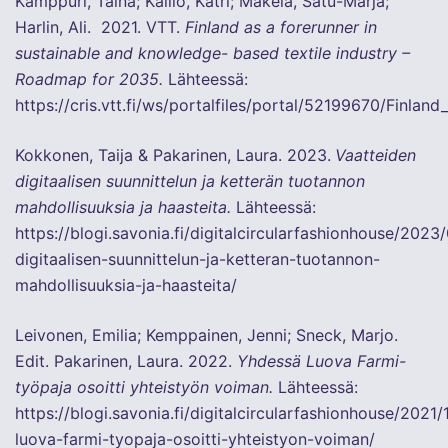
Kamppuri, Taina; Kallio, Katri; Mäkelä, Satu-Marja;
Harlin, Ali. 2021. VTT.
Finland as a forerunner in
sustainable and knowledge- based textile industry –
Roadmap for 2035.
Lähteessä:
https://cris.vtt.fi/ws/portalfiles/portal/52199670/Finl
Kokkonen, Taija & Pakarinen, Laura. 2023.
Vaatteiden
digitaalisen suunnittelun ja ketterän tuotannon
mahdollisuuksia ja haasteita.
Lähteessä:
https://blogi.savonia.fi/digitalcircularfashionhouse/202
digitaalisen-suunnittelun-ja-ketteran-tuotannon-
mahdollisuuksia-ja-haasteita/
Leivonen, Emilia; Kemppainen, Jenni; Sneck, Marjo.
Edit. Pakarinen, Laura. 2022.
Yhdessä Luova Farmi-
työpaja osoitti yhteistyön voiman.
Lähteessä:
https://blogi.savonia.fi/digitalcircularfashionhouse/2021
luova-farmi-tyopaja-osoitti-yhteistyon-voiman/