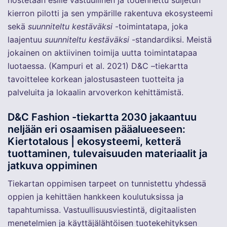
kierron pilotti ja sen ympärille rakentuva ekosysteemi
sekä
suunniteltu kestäväksi
-toimintatapa, joka
laajentuu
suunniteltu kestäväksi
-standardiksi. Meistä
jokainen on aktiivinen toimija uutta toimintatapaa
luotaessa. (Kampuri et al. 2021) D&C –tiekartta
tavoittelee korkean jalostusasteen tuotteita ja
palveluita ja lokaalin arvoverkon kehittämistä.
D&C Fashion -tiekartta 2030 jakaantuu
neljään eri osaamisen pääalueeseen:
Kiertotalous | ekosysteemi, ketterä
tuottaminen, tulevaisuuden materiaalit ja
jatkuva oppiminen
Tiekartan oppimisen tarpeet on tunnistettu yhdessä
oppien ja kehittäen hankkeen koulutuksissa ja
tapahtumissa. Vastuullisuusviestintä, digitaalisten
menetelmien ja käyttäjälähtöisen tuotekehityksen