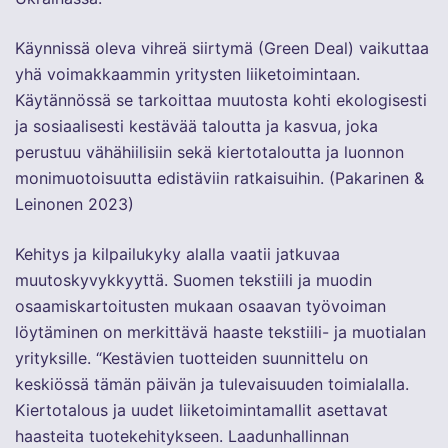
Käynnissä oleva vihreä siirtymä (Green Deal) vaikuttaa
yhä voimakkaammin yritysten liiketoimintaan.
Käytännössä se tarkoittaa muutosta kohti ekologisesti
ja sosiaalisesti kestävää taloutta ja kasvua, joka
perustuu vähähiilisiin sekä kiertotaloutta ja luonnon
monimuotoisuutta edistäviin ratkaisuihin. (Pakarinen &
Leinonen 2023)
Kehitys ja kilpailukyky alalla vaatii jatkuvaa
muutoskyvykkyyttä. Suomen tekstiili ja muodin
osaamiskartoitusten mukaan osaavan työvoiman
löytäminen on merkittävä haaste tekstiili- ja muotialan
yrityksille. “Kestävien tuotteiden suunnittelu on
keskiössä tämän päivän ja tulevaisuuden toimialalla.
Kiertotalous ja uudet liiketoimintamallit asettavat
haasteita tuotekehitykseen. Laadunhallinnan