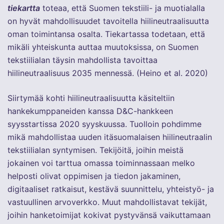
tiekartta
toteaa, että Suomen tekstiili- ja muotialalla
on hyvät mahdollisuudet tavoitella hiilineutraalisuutta
oman toimintansa osalta. Tiekartassa todetaan, että
mikäli yhteiskunta auttaa muutoksissa, on Suomen
tekstiilialan täysin mahdollista tavoittaa
hiilineutraalisuus 2035 mennessä. (Heino et al. 2020)
Siirtymää kohti hiilineutraalisuutta käsiteltiin
hankekumppaneiden kanssa D&C-hankkeen
syysstartissa 2020 syyskuussa. Tuolloin pohdimme
mikä mahdollistaa uuden itäsuomalaisen hiilineutraalin
tekstiilialan syntymisen. Tekijöitä, joihin meistä
jokainen voi tarttua omassa toiminnassaan melko
helposti olivat oppimisen ja tiedon jakaminen,
digitaaliset ratkaisut, kestävä suunnittelu, yhteistyö- ja
vastuullinen arvoverkko. Muut mahdollistavat tekijät,
joihin hanketoimijat kokivat pystyvänsä vaikuttamaan