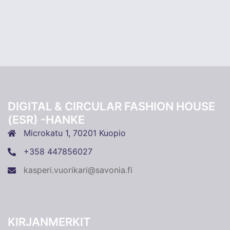
DIGITAL & CIRCULAR FASHION HOUSE
(ESR) -HANKE
Microkatu 1, 70201 Kuopio
+358 447856027
kasperi.vuorikari@savonia.fi
KIRJANMERKIT