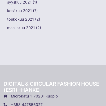
syyskuu 2021
(1)
kesäkuu 2021
(7)
toukokuu 2021
(2)
maaliskuu 2021
(2)
DIGITAL & CIRCULAR FASHION HOUSE
(ESR) -HANKE
Microkatu 1, 70201 Kuopio
+358 447856027