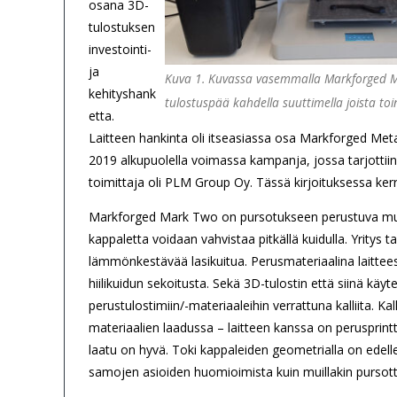
osana 3D-
tulostuksen
investointi-
ja
Kuva 1. Kuvassa vasemmalla Markforged Mar
kehityshank
tulostuspää kahdella suuttimella joista to
etta.
Laitteen hankinta oli itseasiassa osa Markforged Metal
2019 alkupuolella voimassa kampanja, jossa tarjottiin
toimittaja oli PLM Group Oy. Tässä kirjoituksessa ker
Markforged Mark Two on pursotukseen perustuva muovi
kappaletta voidaan vahvistaa pitkällä kuidulla. Yritys ta
lämmönkestävää lasikuitua. Perusmateriaalina laittees
hiilikuidun sekoitusta. Sekä 3D-tulostin että siinä käy
perustulostimiin/-materiaaleihin verrattuna kalliita. K
materiaalien laadussa – laitteen kanssa on perusprin
laatu on hyvä. Toki kappaleiden geometrialla on edellee
samojen asioiden huomioimista kuin muillakin pursottav