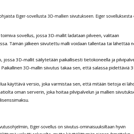
hjaista Eiger-sovellusta 3D-mallien siivutukseen. Eiger sovelluksesta
toimiva sovellus, jossa 3D-mallit ladataan pilveen, valitaan
ussa. Tämän jälkeen siivutettu malli voidaan tallentaa tai lähettää n
jossa 3D-mallit säilytetään paikallisesti tietokoneella ja pilvipalv
. Paikallinen 3D-mallin siivutus takaa sen, että salassa pidettäviä 
ua käyttävä versio, joka varmistaa sen, että mitään tietoja ei läh
tiolta oman serverin, joka hoitaa pilvipalvelun ja mallien siivutuks
ilisenssimaksu.
siivutusohjelmiin, Eiger-sovellus on siivutus-ominaisuuksiltaan hyvin