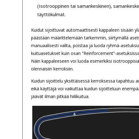
(Isotrooppinen tai samankeskinen), samankeskei
täyttökulmat.
Kuidut sijoittuvat automaattisesti kappaleen sisään ylä
päästään määrittelemään tarkemmin, siirtymällä aset
manuaalisesti valita, poistaa ja luoda ryhmä-asetuksia
kuituasetukset kuin osan ”Reinforcement”-asetuksissa
Näin kappaleeseen voi luoda esimerkiksi isotrooppisi
olennaisiin kerroksiin.
Kuidun sijoittelu yksittäisessä kerroksessa tapahtuu 
eikä käyttäjä voi vaikuttaa kuidun sijoitteluun enempä
jäävät ilman pitkää hiilikuitua.