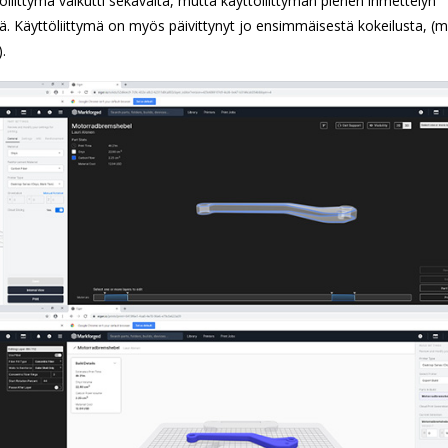
liittymä vaikutti sekavalta, mutta käyttöliittymän pienen ihmettelyn
ää. Käyttöliittymä on myös päivittynyt jo ensimmäisestä kokeilusta, (
.