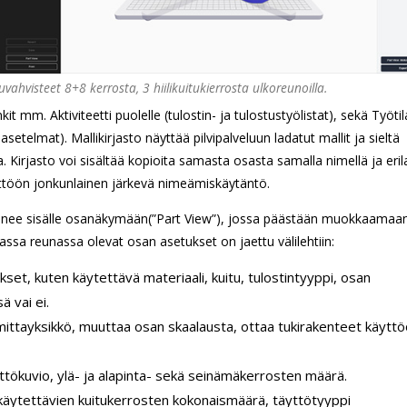
uvahvisteet 8+8 kerrosta, 3 hiilikuitukierrosta ulkoreunoilla.
mm. Aktiviteetti puolelle (tulostin- ja tulostustyölistat), sekä Työti
setelmat). Mallikirjasto näyttää pilvipalveluun ladatut mallit ja sieltä
 Kirjasto voi sisältää kopioita samasta osasta samalla nimellä ja erilai
äyttöön jonkunlainen järkevä nimeämiskäytäntö.
a menee sisälle osanäkymään(”Part View”), jossa päästään muokkaamaa
sa reunassa olevat osan asetukset on jaettu välilehtiin:
kset, kuten käytettävä materiaali, kuitu, tulostintyyppi, osan
 vai ei.
 mittayksikkö, muuttaa osan skaalausta, ottaa tukirakenteet käyttö
täyttökuvio, ylä- ja alapinta- sekä seinämäkerrosten määrä.
 käytettävien kuitukerrosten kokonaismäärä, täyttötyyppi