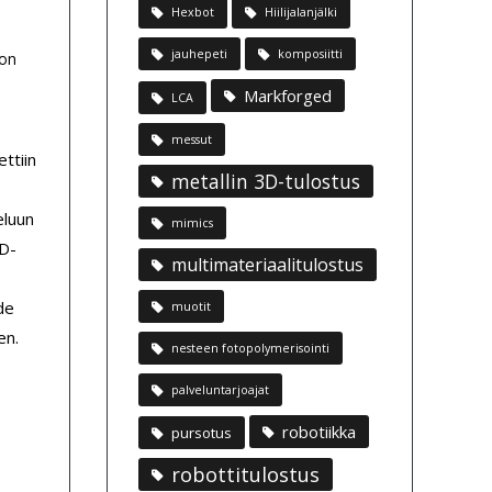
Hexbot
Hiilijalanjälki
jauhepeti
komposiitti
 on
Markforged
LCA
messut
ettiin
metallin 3D-tulostus
eluun
mimics
3D-
multimateriaalitulostus
de
muotit
en.
nesteen fotopolymerisointi
palveluntarjoajat
robotiikka
pursotus
robottitulostus