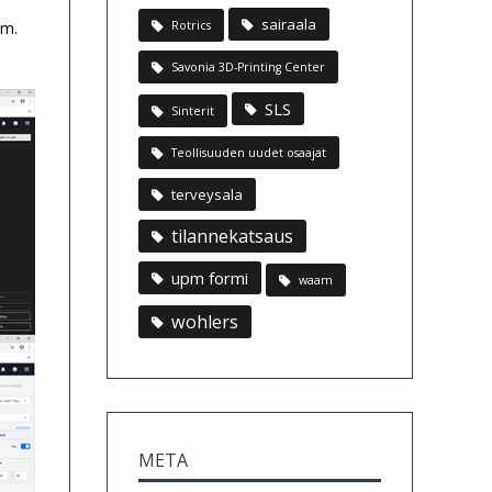
sairaala
Rotrics
mm.
Savonia 3D-Printing Center
SLS
Sinterit
Teollisuuden uudet osaajat
terveysala
tilannekatsaus
upm formi
waam
wohlers
META