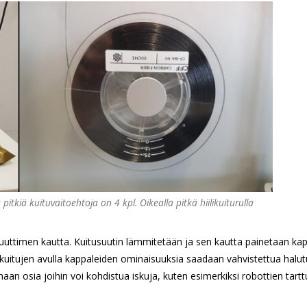
pitkiä kuituvaitoehtoja on 4 kpl. Oikealla pitkä hiilikuiturulla
suuttimen kautta. Kuitusuutin lämmitetään ja sen kautta painetaan ka
en kuitujen avulla kappaleiden ominaisuuksia saadaan vahvistettua halutu
maan osia joihin voi kohdistua iskuja, kuten esimerkiksi robottien tartt