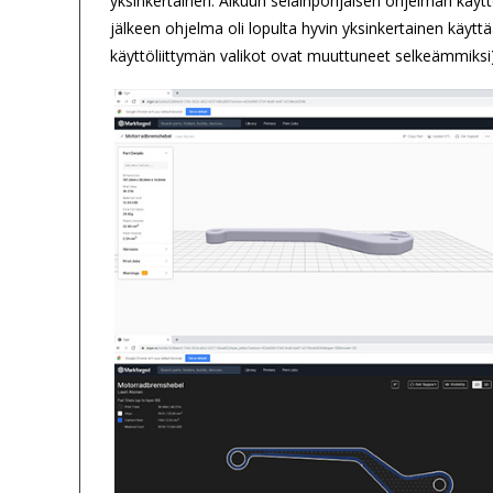
yksinkertainen. Alkuun selainpohjaisen ohjelman käyttö
jälkeen ohjelma oli lopulta hyvin yksinkertainen käytt
käyttöliittymän valikot ovat muuttuneet selkeämmiksi)