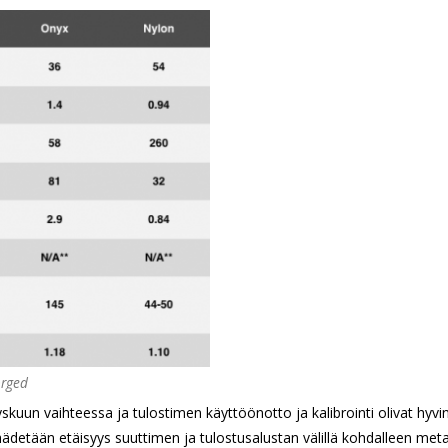
orged
kuun vaihteessa ja tulostimen käyttöönotto ja kalibrointi olivat hyvi
äädetään etäisyys suuttimen ja tulostusalustan välillä kohdalleen metal