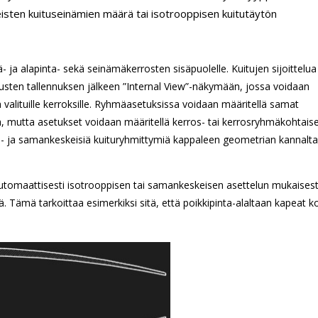
sten kuituseinämien määrä tai isotrooppisen kuitutäytön
- ja alapinta- sekä seinämäkerrosten sisäpuolelle. Kuitujen sijoittelua
usten tallennuksen jälkeen ”Internal View”-näkymään, jossa voidaan
 valituille kerroksille. Ryhmäasetuksissa voidaan määritellä samat
, mutta asetukset voidaan määritellä kerros- tai kerrosryhmäkohtaises
a- ja samankeskeisiä kuituryhmittymiä kappaleen geometrian kannalta
automaattisesti isotrooppisen tai samankeskeisen asettelun mukaisest
ä. Tämä tarkoittaa esimerkiksi sitä, että poikkipinta-alaltaan kapeat k