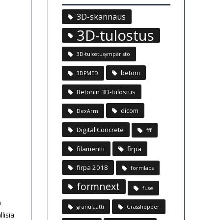
3D-skannaus
3D-tulostus
3D-tulostusympäristö
betoni
3DPMED
Betonin 3D-tulostus
dicom
DexArm
Digital Concrete
fff
filamentti
firpa
firpa 2018
formlabs
formnext
fuse
n
granulaatti
Grasshopper
lisia