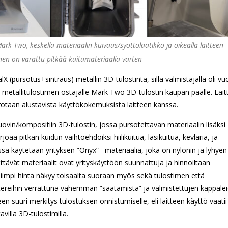
k Two, keskellä materiaalin kuivaus/syöttölaatikko ja oikealla laitteen
inen on varattu pitkää kuitumateriaalia varten
X (pursotus+sintraus) metallin 3D-tulostinta, sillä valmistajalla oli v
 metallitulostimen ostajalle Mark Two 3D-tulostin kaupan päälle. Lait
rotaan alustavista käyttökokemuksista laitteen kanssa.
n/kompositiin 3D-tulostin, jossa pursotettavan materiaalin lisäksi
rjoaa pitkän kuidun vaihtoehdoiksi hiilikuitua, lasikuitua, kevlaria, ja
sa käytetään yrityksen ”Onyx” –materiaalia, joka on nylonin ja lyhyen
tettävät materiaalit ovat yrityskäyttöön suunnattuja ja hinnoiltaan
alliimpi hinta näkyy toisaalta suoraan myös sekä tulostimen että
ttereihin verrattuna vähemmän ”säätämistä” ja valmistettujen kappale
n suuri merkitys tulostuksen onnistumiselle, eli laitteen käyttö vaatii
illa 3D-tulostimilla.