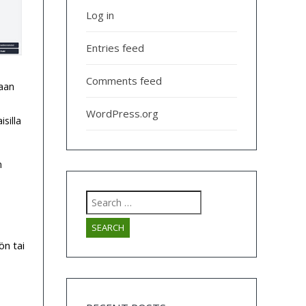
Log in
Entries feed
Comments feed
laan
WordPress.org
silla
n
Search
for:
ön tai