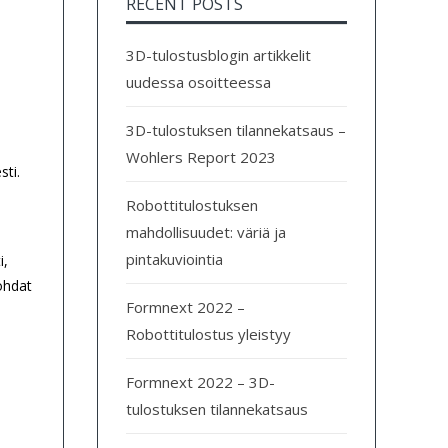
RECENT POSTS
3D-tulostusblogin artikkelit
uudessa osoitteessa
3D-tulostuksen tilannekatsaus –
Wohlers Report 2023
ti.
Robottitulostuksen
mahdollisuudet: väriä ja
pintakuviointia
i,
ohdat
Formnext 2022 –
Robottitulostus yleistyy
Formnext 2022 – 3D-
tulostuksen tilannekatsaus