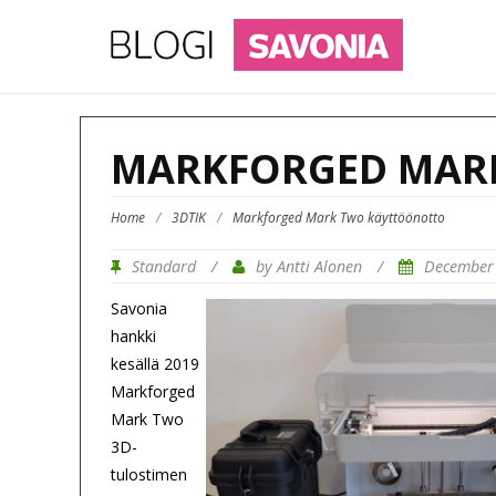
MARKFORGED MAR
Home
/
3DTIK
/
Markforged Mark Two käyttöönotto
Standard
/
by Antti Alonen
/
December
Savonia
hankki
kesällä 2019
Markforged
Mark Two
3D-
tulostimen