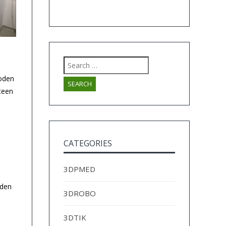
Search
for:
uoden
teen
CATEGORIES
3DPMED
iden
3DROBO
3DTIK