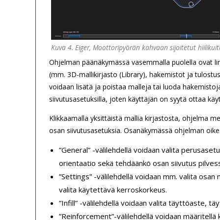
Kuva 4. Eiger, Moottoripyörän kahvaan sijoitetut hiilikuit
Ohjelman päänäkymässä vasemmalla puolella ovat linkit 
(mm. 3D-mallikirjasto (Library), hakemistot ja tulostusa
voidaan lisätä ja poistaa malleja tai luoda hakemistoja.
siivutusasetuksilla, joten käyttäjän on syytä ottaa k
Klikkaamalla yksittäistä mallia kirjastosta, ohjelm
osan siivutusasetuksia. Osanäkymässä ohjelman oikeas
”General” -välilehdellä voidaan valita perusasetu
orientaatio sekä tehdäänkö osan siivutus pilvessä
”Settings” -välilehdellä voidaan mm. valita osan
valita käytettävä kerroskorkeus.
”Infill” -välilehdellä voidaan valita täyttöaste, 
”Reinforcement”-välilehdellä voidaan määritellä