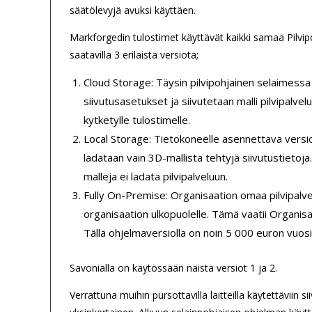
säätölevyjä avuksi käyttäen.
Markforgedin tulostimet käyttävät kaikki samaa Pilvipo
saatavilla 3 erilaista versiota;
Cloud Storage: Täysin pilvipohjainen selaimessa 
siivutusasetukset ja siivutetaan malli pilvipalvel
kytketylle tulostimelle.
Local Storage: Tietokoneelle asennettava versio, 
ladataan vain 3D-mallista tehtyjä siivutustietoja
malleja ei ladata pilvipalveluun.
Fully On-Premise: Organisaation omaa pilvipalvel
organisaation ulkopuolelle. Tämä vaatii Organisaa
Tällä ohjelmaversiolla on noin 5 000 euron vuos
Savonialla on käytössään näistä versiot 1 ja 2.
Verrattuna muihin pursottavilla laitteilla käytettäviin 