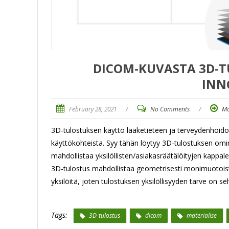
DICOM-KUVASTA 3D-TU
INN
February 28, 2021
/
No Comments
/
Mo
3D-tulostuksen käyttö lääketieteen ja terveydenhoid
käyttökohteista. Syy tähän löytyy 3D-tulostuksen omina
mahdollistaa yksilöllisten/asiakasräätälöityjen kappa
3D-tulostus mahdollistaa geometrisesti monimuotoiste
yksilöitä, joten tulostuksen yksilöllisyyden tarve on se
Tags:
3D-tulostus
dicom
materialise