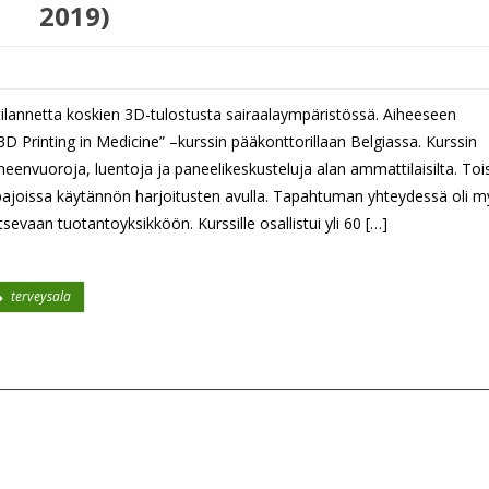
2019)
tilannetta koskien 3D-tulostusta sairaalaympäristössä. Aiheeseen
”3D Printing in Medicine” –kurssin pääkonttorillaan Belgiassa. Kurssin
uheenvuoroja, luentoja ja paneelikeskusteluja alan ammattilaisilta. Toi
yöpajoissa käytännön harjoitusten avulla. Tapahtuman yhteydessä oli 
sevaan tuotantoyksikköön. Kurssille osallistui yli 60 […]
terveysala