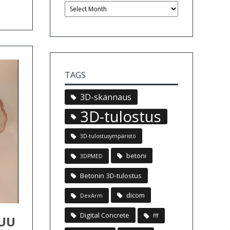
TAGS
3D-skannaus
3D-tulostus
3D-tulostusympäristö
betoni
3DPMED
Betonin 3D-tulostus
dicom
DexArm
Digital Concrete
fff
KUU