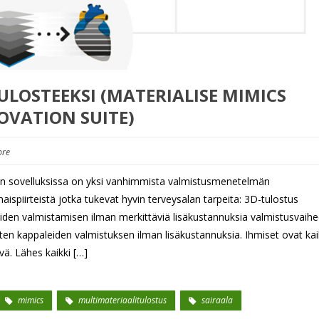
LOSTEEKSI (MATERIALISE MIMICS
OVATION SUITE)
re
on sovelluksissa on yksi vanhimmista valmistusmenetelmän
ispiirteistä jotka tukevat hyvin terveysalan tarpeita: 3D-tulostus
leiden valmistamisen ilman merkittäviä lisäkustannuksia valmistusvaihe
n kappaleiden valmistuksen ilman lisäkustannuksia. Ihmiset ovat kai
lvä. Lähes kaikki […]
mimics
multimateriaalitulostus
sairaala