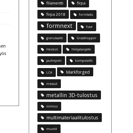
filamentti
firpa
firpa 2018
formlabs
formnext
fuse
granulaatti
Grasshopper
sen
Hexbot
Hiilijalanjälki
myös
jauhepeti
komposiitti
Markforged
LCA
messut
metallin 3D-tulostus
mimics
multimateriaalitulostus
muotit