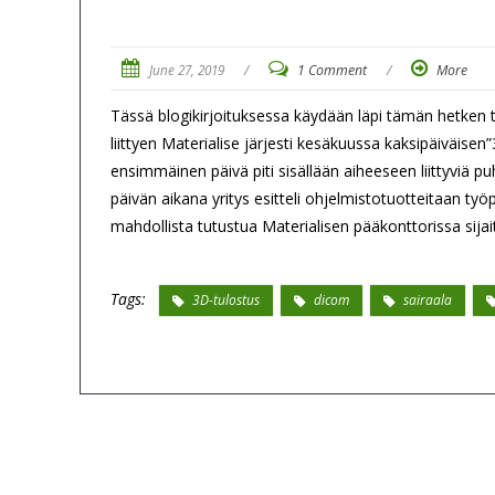
June 27, 2019
/
1 Comment
/
More
Tässä blogikirjoituksessa käydään läpi tämän hetken 
liittyen Materialise järjesti kesäkuussa kaksipäiväisen
ensimmäinen päivä piti sisällään aiheeseen liittyviä p
päivän aikana yritys esitteli ohjelmistotuotteitaan t
mahdollista tutustua Materialisen pääkonttorissa sijait
Tags:
3D-tulostus
dicom
sairaala