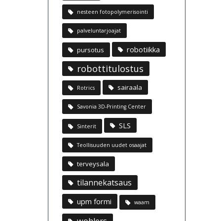
nesteen fotopolymerisointi
palveluntarjoajat
robotiikka
pursotus
robottitulostus
sairaala
Rotrics
Savonia 3D-Printing Center
SLS
Sinterit
Teollisuuden uudet osaajat
terveysala
tilannekatsaus
upm formi
waam