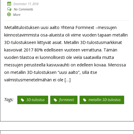
December 17, 2018
No Comments
More
Metallitulostuksen uusi aalto Yhtenä Formnext –messujen
kiinnostavimmista osa-alueista oli viime vuoden tapaan metallin
3D-tulostukseen liittyvät asiat. Metallin 3D-tulostusmarkkinat
kasvoivat 2017 80% edelliseen vuoteen verrattuna. Tämän
vuoden tilastoa ei luonnollisesti ole vielä saatavilla mutta
messujen perusteella kasvuvauhti on edelleen kovaa. Menossa
on metallin 3D-tulostuksen “uusi aalto”, sillä itse
valmistusmenetelmähän ei ole […]
Tags:
3D-tulostus
formnext
metallin 3D-tulostus