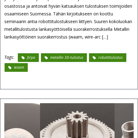
osastossa ja antoivat hyvän katsauksen tulostuksen toimijoiden
osaamiseen Suomessa. Tähän kirjoitukseen on koottu
seminaarin antia robottitulostukseen liittyen. Suuren kokoluokan
metallitulostusta lankasyöttöisellä suorakerrostuksella Metallin
lankasyöttöinen suorakerrostus (waam, wire-arc […]
Tags:
firpa
metallin 3D-tulostus
robottitulostus
waam