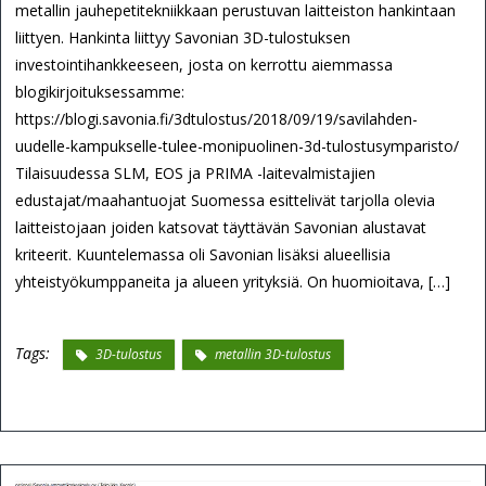
metallin jauhepetitekniikkaan perustuvan laitteiston hankintaan
liittyen. Hankinta liittyy Savonian 3D-tulostuksen
investointihankkeeseen, josta on kerrottu aiemmassa
blogikirjoituksessamme:
https://blogi.savonia.fi/3dtulostus/2018/09/19/savilahden-
uudelle-kampukselle-tulee-monipuolinen-3d-tulostusymparisto/
Tilaisuudessa SLM, EOS ja PRIMA -laitevalmistajien
edustajat/maahantuojat Suomessa esittelivät tarjolla olevia
laitteistojaan joiden katsovat täyttävän Savonian alustavat
kriteerit. Kuuntelemassa oli Savonian lisäksi alueellisia
yhteistyökumppaneita ja alueen yrityksiä. On huomioitava, […]
Tags:
3D-tulostus
metallin 3D-tulostus