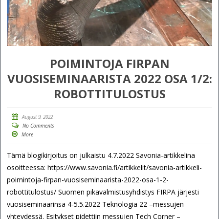
POIMINTOJA FIRPAN
VUOSISEMINAARISTA 2022 OSA 1/2:
ROBOTTITULOSTUS
August 9, 2022
No Comments
More
Tämä blogikirjoitus on julkaistu 4.7.2022 Savonia-artikkelina
osoitteessa: https://www.savonia.fi/artikkelit/savonia-artikkeli-
poimintoja-firpan-vuosiseminaarista-2022-osa-1-2-
robottitulostus/ Suomen pikavalmistusyhdistys FIRPA järjesti
vuosiseminaarinsa 4-5.5.2022 Teknologia 22 –messujen
yhteydessä. Esitykset pidettiin messujen Tech Corner –