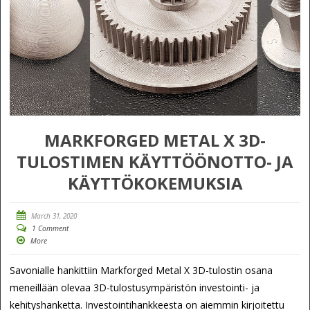
MARKFORGED METAL X 3D-
TULOSTIMEN KÄYTTÖÖNOTTO- JA
KÄYTTÖKOKEMUKSIA
March 31, 2020
1 Comment
More
Savonialle hankittiin Markforged Metal X 3D-tulostin osana
meneillään olevaa 3D-tulostusympäristön investointi- ja
kehityshanketta. Investointihankkeesta on aiemmin kirjoitettu