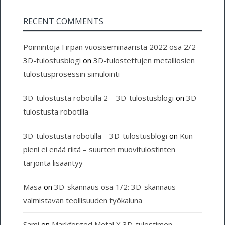
RECENT COMMENTS
Poimintoja Firpan vuosiseminaarista 2022 osa 2/2 –
3D-tulostusblogi
on
3D-tulostettujen metalliosien
tulostusprosessin simulointi
3D-tulostusta robotilla 2 – 3D-tulostusblogi
on
3D-
tulostusta robotilla
3D-tulostusta robotilla – 3D-tulostusblogi
on
Kun
pieni ei enää riitä – suurten muovitulostinten
tarjonta lisääntyy
Masa
on
3D-skannaus osa 1/2: 3D-skannaus
valmistavan teollisuuden työkaluna
Sami
on
Markforged Metal X 3D-tulostimen