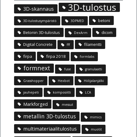
3D-tulostus
3D-skannaus
betoni
3D-tulostusympäristö
3DPMED
Betonin 3D-tulostus
dicom
DexArm
Digital Concrete
filamentti
fff
firpa
firpa 2018
formlabs
formnext
fuse
granulaatti
Grasshopper
Hexbot
Hiilijalanjälki
jauhepeti
komposiitti
LCA
Markforged
messut
metallin 3D-tulostus
mimics
multimateriaalitulostus
muotit