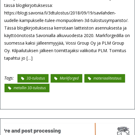
tässä blogikirjoituksessa:
https://blogi.savonia.fi/3dtulostus/2018/09/19/savilahden-
uudelle-kampukselle-tulee-monipuolinen-3d-tulostusymparisto/.
Tässä blogikirjoituksessa kerrotaan laitteiston asennuksesta ja
käyttöönotosta Savonialla alkuvuodesta 2020. Markforgedilla on
suomessa kaksi jälleenmyyjää, Vossi Group Oy ja PLM Group
Oy. Kilpailutuksen jälkeen toimittajaksi valikoitui PLM. Toimitus
tapahtui jo […]
Tags:
3D-tulostus
Markforged
materiaalitestaus
metallin 3D-tulostus