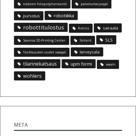
nesteen fotopolymerisointi
palveluntarjoajat
robotiikka
pursotus
robottitulostus
sairaala
Rotrics
SLS
Savonia 3D-Printing Center
Sinterit
terveysala
Teollisuuden uudet osaajat
tilannekatsaus
upm formi
waam
wohlers
META