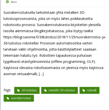
More
Suorakerrostuksella tarkoitetaan yhtä metallien 3D-
tulostusprosesseista, joka on myös lähes poikkeuksetta
robotisoitu prosessi. Suorakerrostuksesta kirjoitettiin yleisellä
tasolla aiemmassa blogikirjoituksessa, joka löytyy täältä:
https://blogi.savonia.fi/3dtulostus/2018/11/29/suorakerrostus-ja-
3d-tulostus-roboteilla/ Prosessin automatisointia varten
tarvitaan väliin ohjelmointia, jotta käsittelylaitteet saadaan
tekemään haluttu työ. Robottien tapauksessa puhutaan
tyypillisesti etäohjelmoinnista (offline-programming, OLP).
Käytössä olevasta robottiasemasta on yleensä myös käytössä
aseman virtuaalimalli, […]
Tags:
3D-tulostus
metallin 3D-tulostus
robodk
suorakerrostus