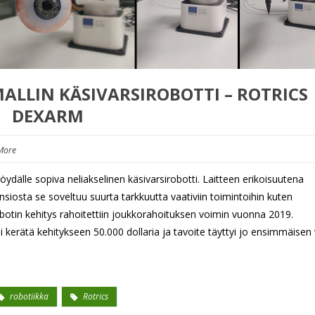
LLIN KÄSIVARSIROBOTTI – ROTRICS
DEXARM
More
älle sopiva neliakselinen käsivarsirobotti. Laitteen erikoisuutena
siosta se soveltuu suurta tarkkuutta vaativiin toimintoihin kuten
botin kehitys rahoitettiin joukkorahoituksen voimin vuonna 2019.
 kerätä kehitykseen 50.000 dollaria ja tavoite täyttyi jo ensimmäisen 
robotiikka
Rotrics