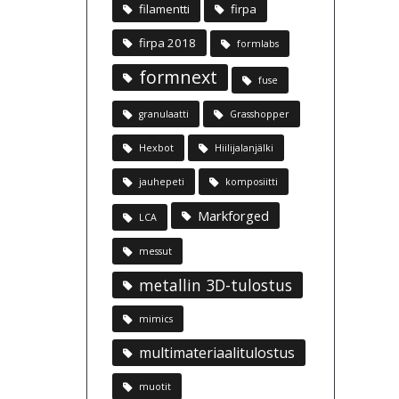
filamentti
firpa
firpa 2018
formlabs
formnext
fuse
granulaatti
Grasshopper
Hexbot
Hiilijalanjälki
jauhepeti
komposiitti
Markforged
LCA
messut
metallin 3D-tulostus
mimics
multimateriaalitulostus
muotit