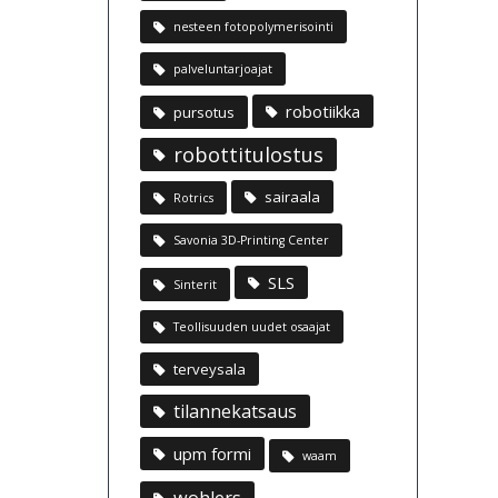
nesteen fotopolymerisointi
palveluntarjoajat
robotiikka
pursotus
robottitulostus
sairaala
Rotrics
Savonia 3D-Printing Center
SLS
Sinterit
Teollisuuden uudet osaajat
terveysala
tilannekatsaus
upm formi
waam