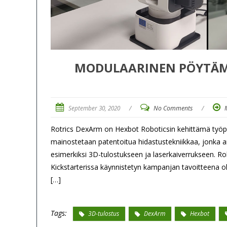
MODULAARINEN PÖYTÄMA
September 30, 2020
/
No Comments
/
Rotrics DexArm on Hexbot Roboticsin kehittämä työpöyd
mainostetaan patentoitua hidastustekniikkaa, jonka an
esimerkiksi 3D-tulostukseen ja laserkaiverrukseen. Ro
Kickstarterissa käynnistetyn kampanjan tavoitteena oli
[…]
Tags:
3D-tulostus
DexArm
Hexbot