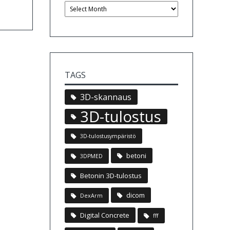
TAGS
3D-skannaus
3D-tulostus
3D-tulostusympäristö
betoni
3DPMED
Betonin 3D-tulostus
dicom
DexArm
Digital Concrete
fff