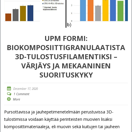
UPM FORMI:
BIOKOMPOSIITTIGRANULAATISTA
3D-TULOSTUSFILAMENTIKSI –
VÄRJÄYS JA MEKAANINEN
SUORITUSKYKY
December 17, 2020
1 Comment
More
Pursottavissa ja jauhepetimenetelmään perustuvissa 3D-
tulostimissa voidaan käyttää perinteisten muovien lisäksi
komposiittimateriaaleja, eli muovin sekä kuitujen tai jauheen