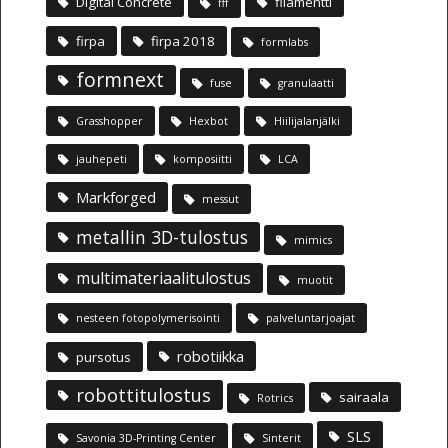
Digital Concrete
filamentti
fff
firpa
firpa 2018
formlabs
formnext
fuse
granulaatti
Grasshopper
Hexbot
Hiilijalanjälki
jauhepeti
komposiitti
LCA
Markforged
messut
metallin 3D-tulostus
mimics
multimateriaalitulostus
muotit
nesteen fotopolymerisointi
palveluntarjoajat
robotiikka
pursotus
robottitulostus
sairaala
Rotrics
SLS
Savonia 3D-Printing Center
Sinterit