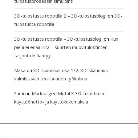
tulostusprosessin simulointi
3D-tulostusta robotilla 2 – 3D-tulostusblogi
on
3D-
tulostusta robotilla
3D-tulostusta robotilla – 3D-tulostusblogi
on
Kun
pieni ei enää riitä – suurten muovitulostinten
tarjonta lisääntyy
Masa
on
3D-skannaus osa 1/2: 3D-skannaus
valmistavan teollisuuden työkaluna
Sami
on
Markforged Metal X 3D-tulostimen
käyttöönotto- ja käyttökokemuksia