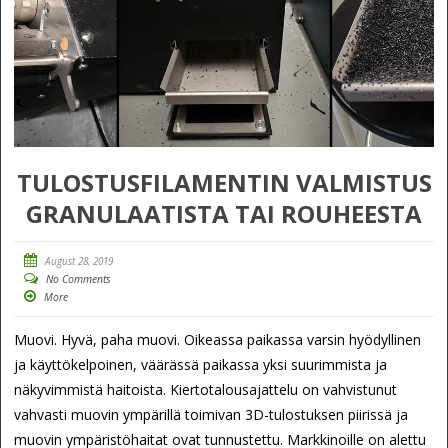
TULOSTUSFILAMENTIN VALMISTUS
GRANULAATISTA TAI ROUHEESTA
August 28, 2019
No Comments
More
Muovi. Hyvä, paha muovi. Oikeassa paikassa varsin hyödyllinen
ja käyttökelpoinen, väärässä paikassa yksi suurimmista ja
näkyvimmistä haitoista. Kiertotalousajattelu on vahvistunut
vahvasti muovin ympärillä toimivan 3D-tulostuksen piirissä ja
muovin ympäristöhaitat ovat tunnustettu. Markkinoille on alettu