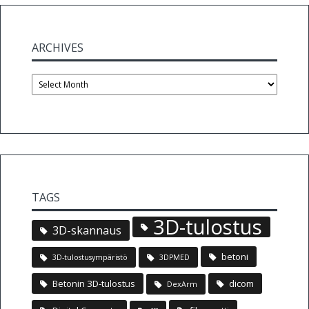
ARCHIVES
Archives
TAGS
3D-tulostus
3D-skannaus
betoni
3D-tulostusympäristö
3DPMED
Betonin 3D-tulostus
dicom
DexArm