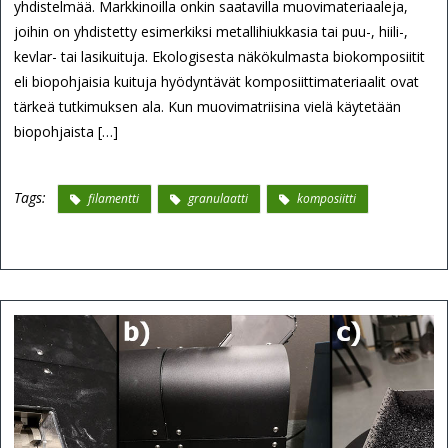
yhdistelmää. Markkinoilla onkin saatavilla muovimateriaaleja,
joihin on yhdistetty esimerkiksi metallihiukkasia tai puu-, hiili-,
kevlar- tai lasikuituja. Ekologisesta näkökulmasta biokomposiitit
eli biopohjaisia kuituja hyödyntävät komposiittimateriaalit ovat
tärkeä tutkimuksen ala. Kun muovimatriisina vielä käytetään
biopohjaista […]
Tags:
filamentti
granulaatti
komposiitti