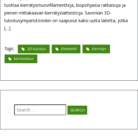
tuottaa kierrätysmuovifilamentteja, biopohjaisia ratkaisuja ja
pienen mittakaavan kierrätyslaitteistoja. Savonian 3D-
tulostusympäristöönkin on saapunut kaksi uutta laitetta, jotka
[…]
Tags:
3D-tulostus
filamentti
kierrätys
kiertotalous
Search
for: