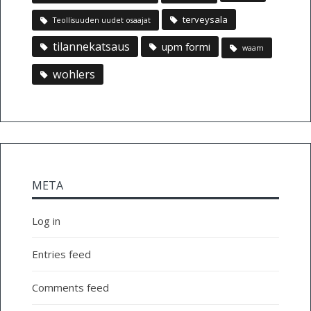
terveysala
Teollisuuden uudet osaajat
tilannekatsaus
upm formi
waam
wohlers
META
Log in
Entries feed
Comments feed