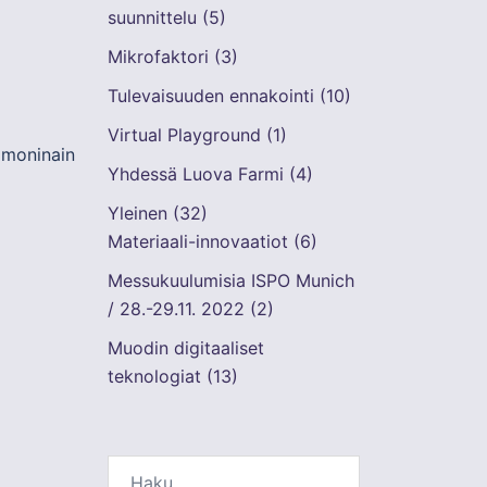
suunnittelu
(5)
Mikrofaktori
(3)
Tulevaisuuden ennakointi
(10)
Virtual Playground
(1)
, moninainen kohderyhmä ja vuorovaikutteisuus.​
Yhdessä Luova Farmi
(4)
Yleinen
(32)
Materiaali-innovaatiot
(6)
Messukuulumisia ISPO Munich
/ 28.-29.11. 2022
(2)
Muodin digitaaliset
teknologiat
(13)
Haku: