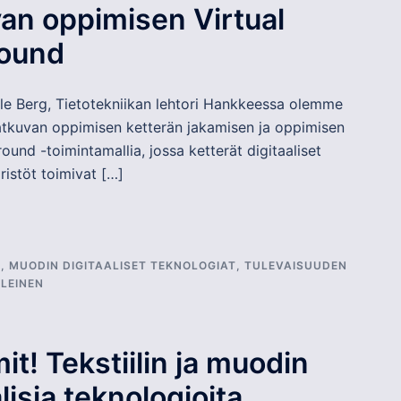
an oppimisen Virtual
round
Ville Berg, Tietotekniikan lehtori Hankkeessa olemme
jatkuvan oppimisen ketterän jakamisen ja oppimisen
round -toimintamallia, jossa ketterät digitaaliset
istöt toimivat […]
I
,
MUODIN DIGITAALISET TEKNOLOGIAT
,
TULEVAISUUDEN
YLEINEN
it! Tekstiilin ja muodin
lisia teknologioita