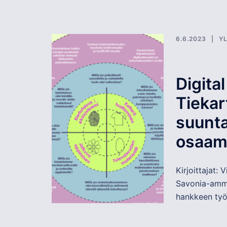
6.6.2023
Y
Digita
Tiekar
suunta
osaam
Kirjoittajat: 
Savonia-amma
hankkeen työp