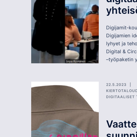
yhteis
Digijamit-kou
Digijamien id
lyhyet ja teh
Digital & Cir
–työpaketin y
22.5.2023
KIERTOTALOU
DIGITAALISET
Vaatte
suunni