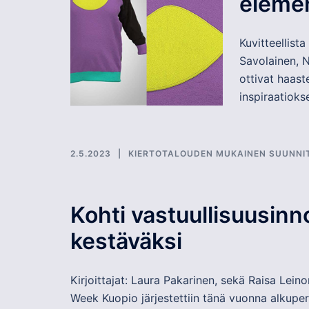
elemen
Kuvitteellist
Savolainen, 
ottivat haas
inspiraatioks
2.5.2023
KIERTOTALOUDEN MUKAINEN SUUNNI
Kohti vastuullisuusinn
kestäväksi
Kirjoittajat: Laura Pakarinen, sekä Raisa Lei
Week Kuopio järjestettiin tänä vuonna alkuperä