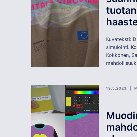
tuotan
haaste
Kuvateksti: 
simulointi. K
Kokkonen, Sa
mahdollisuuks
19.5.2023
M
Muodin
mahdol