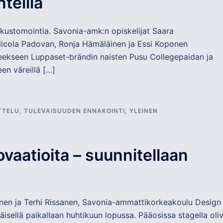
teillä
a kustomointia. Savonia-amk:n opiskelijat Saara
Nicola Padovan, Ronja Hämäläinen ja Essi Koponen
teekseen Luppaset-brändin naisten Pusu Collegepaidan ja
een väreillä […]
TTELU
,
TULEVAISUUDEN ENNAKOINTI
,
YLEINEN
ovaatioita – suunnitellaan
nonen ja Terhi Rissanen, Savonia-ammattikorkeakoulu Design
isellä paikallaan huhtikuun lopussa. Pääosissa stagella oli