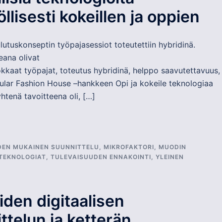
öllisesti kokeillen ja oppien
lutuskonseptin työpajasessiot toteutettiin hybridinä.
eana olivat
okkaat työpajat, toteutus hybridinä, helppo saavutettavuus
cular Fashion House –hankkeen Opi ja kokeile teknologiaa
htenä tavoitteena oli, […]
DEN MUKAINEN SUUNNITTELU
,
MIKROFAKTORI
,
MUODIN
 TEKNOLOGIAT
,
TULEVAISUUDEN ENNAKOINTI
,
YLEINEN
iden digitaalisen
ttelun ja ketterän