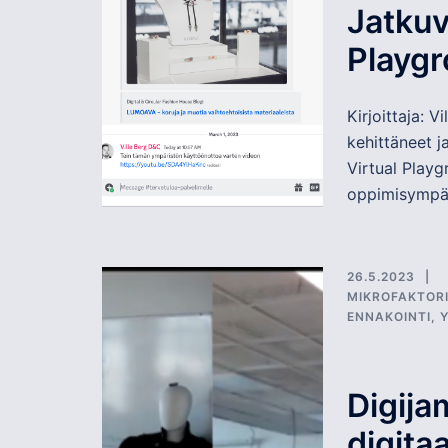
Jatkuv
Playg
Kirjoittaja: 
kehittäneet 
Virtual Playg
oppimisympär
26.5.2023
MIKROFAKTOR
ENNAKOINTI
,
Digijam
digitaa