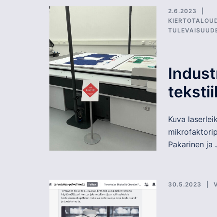
2.6.2023
KIERTOTALOU
TULEVAISUUD
Indust
teksti
Kuva laserlei
mikrofaktoripr
Pakarinen ja 
30.5.2023