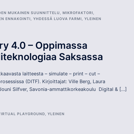
DEN MUKAINEN SUUNNITTELU
,
MIKROFAKTORI
,
EN ENNAKOINTI
,
YHDESSÄ LUOVA FARMI
,
YLEINEN
ry 4.0 – Oppimassa
iliteknologiaa Saksassa
kkaavasta laitteesta – simulate – print – cut –
osessissa (DITF). Kirjoittajat: Ville Berg, Laura
Jouni Silfver, Savonia-ammattikorkeakoulu Digital & […]
VIRTUAL PLAYGROUND
,
YLEINEN