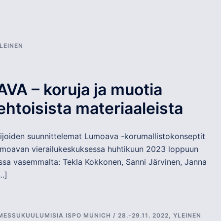
LEINEN
A – koruja ja muotia
ehtoisista materiaaleista
lijoiden suunnittelemat Lumoava -korumallistokonseptit
Lumoavan vierailukeskuksessa huhtikuun 2023 loppuun
ssa vasemmalta: Tekla Kokkonen, Sanni Järvinen, Janna
…]
MESSUKUULUMISIA ISPO MUNICH / 28.-29.11. 2022
,
YLEINEN