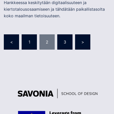
Hankkeessa keskitytään digitaalisuuteen ja
kiertotalousosaamiseen ja tähdätään paikallistasolta
koko maailman tietoisuuteen.
Artikkelien
<
1
2
3
>
sivutus