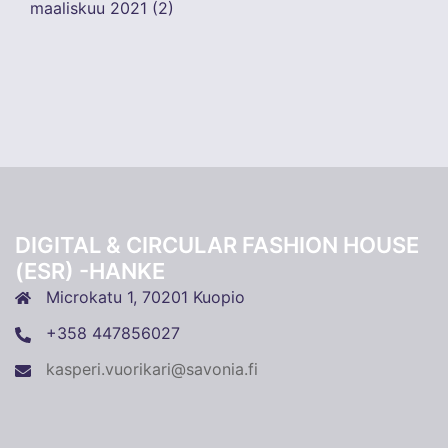
maaliskuu 2021
(2)
DIGITAL & CIRCULAR FASHION HOUSE
(ESR) -HANKE
Microkatu 1, 70201 Kuopio
+358 447856027
kasperi.vuorikari@savonia.fi