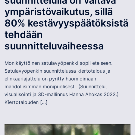
suunnittelulla on valtava
ympäristövaikutus, sillä
80% kestävyyspäätöksistä
tehdään
suunnitteluvaiheessa
Monikäyttöinen satulavyöpenkki sopii eteiseen.
Satulavyöpenkin suunnittelussa kiertotalous ja
elinkaariajattelu on pyritty huomioimaan
mahdollisimman monipuolisesti. (Suunnittelu,
visualisointi ja 3D-mallinnus Hanna Ahokas 2022.)
Kiertotalouden […]