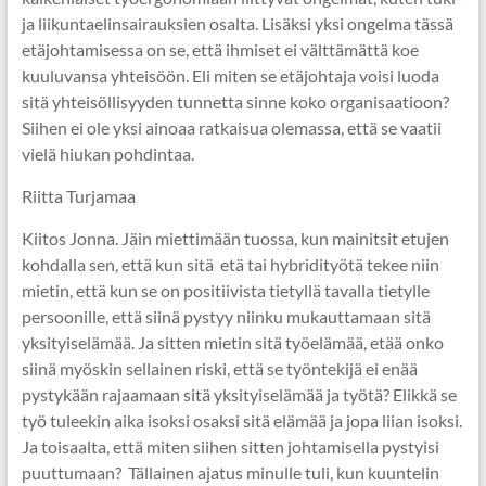
ja liikuntaelinsairauksien osalta. Lisäksi yksi ongelma tässä
etäjohtamisessa on se, että ihmiset ei välttämättä koe
kuuluvansa yhteisöön. Eli miten se etäjohtaja voisi luoda
sitä yhteisöllisyyden tunnetta sinne koko organisaatioon?
Siihen ei ole yksi ainoaa ratkaisua olemassa, että se vaatii
vielä hiukan pohdintaa.
Riitta Turjamaa
Kiitos Jonna. Jäin miettimään tuossa, kun mainitsit etujen
kohdalla sen, että kun sitä etä tai hybridityötä tekee niin
mietin, että kun se on positiivista tietyllä tavalla tietylle
persoonille, että siinä pystyy niinku mukauttamaan sitä
yksityiselämää. Ja sitten mietin sitä työelämää, etää onko
siinä myöskin sellainen riski, että se työntekijä ei enää
pystykään rajaamaan sitä yksityiselämää ja työtä? Elikkä se
työ tuleekin aika isoksi osaksi sitä elämää ja jopa liian isoksi.
Ja toisaalta, että miten siihen sitten johtamisella pystyisi
puuttumaan? Tällainen ajatus minulle tuli, kun kuuntelin