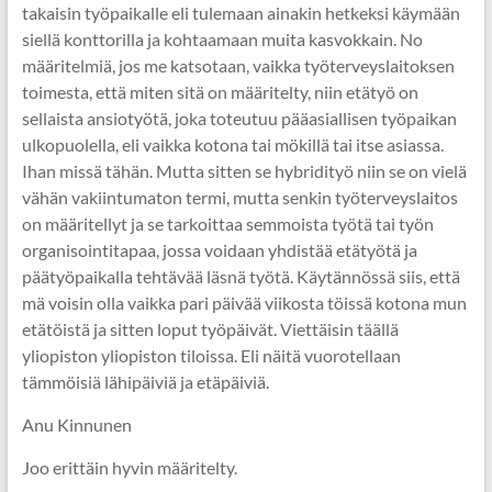
takaisin työpaikalle eli tulemaan ainakin hetkeksi käymään
siellä konttorilla ja kohtaamaan muita kasvokkain. No
määritelmiä, jos me katsotaan, vaikka työterveyslaitoksen
toimesta, että miten sitä on määritelty, niin etätyö on
sellaista ansiotyötä, joka toteutuu pääasiallisen työpaikan
ulkopuolella, eli vaikka kotona tai mökillä tai itse asiassa.
Ihan missä tähän. Mutta sitten se hybridityö niin se on vielä
vähän vakiintumaton termi, mutta senkin työterveyslaitos
on määritellyt ja se tarkoittaa semmoista työtä tai työn
organisointitapaa, jossa voidaan yhdistää etätyötä ja
päätyöpaikalla tehtävää läsnä työtä. Käytännössä siis, että
mä voisin olla vaikka pari päivää viikosta töissä kotona mun
etätöistä ja sitten loput työpäivät. Viettäisin täällä
yliopiston yliopiston tiloissa. Eli näitä vuorotellaan
tämmöisiä lähipäiviä ja etäpäiviä.
Anu Kinnunen
Joo erittäin hyvin määritelty.