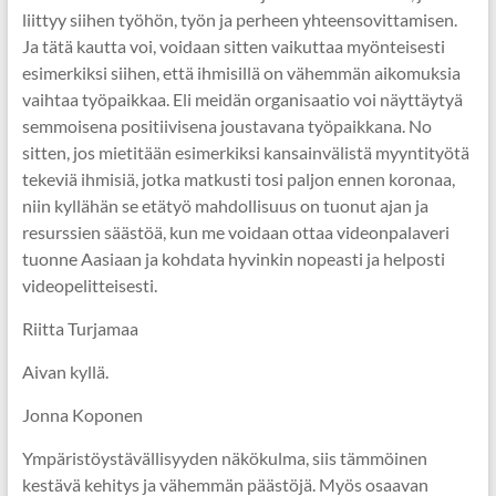
liittyy siihen työhön, työn ja perheen yhteensovittamisen.
Ja tätä kautta voi, voidaan sitten vaikuttaa myönteisesti
esimerkiksi siihen, että ihmisillä on vähemmän aikomuksia
vaihtaa työpaikkaa. Eli meidän organisaatio voi näyttäytyä
semmoisena positiivisena joustavana työpaikkana. No
sitten, jos mietitään esimerkiksi kansainvälistä myyntityötä
tekeviä ihmisiä, jotka matkusti tosi paljon ennen koronaa,
niin kyllähän se etätyö mahdollisuus on tuonut ajan ja
resurssien säästöä, kun me voidaan ottaa videonpalaveri
tuonne Aasiaan ja kohdata hyvinkin nopeasti ja helposti
videopelitteisesti.
Riitta Turjamaa
Aivan kyllä.
Jonna Koponen
Ympäristöystävällisyyden näkökulma, siis tämmöinen
kestävä kehitys ja vähemmän päästöjä. Myös osaavan