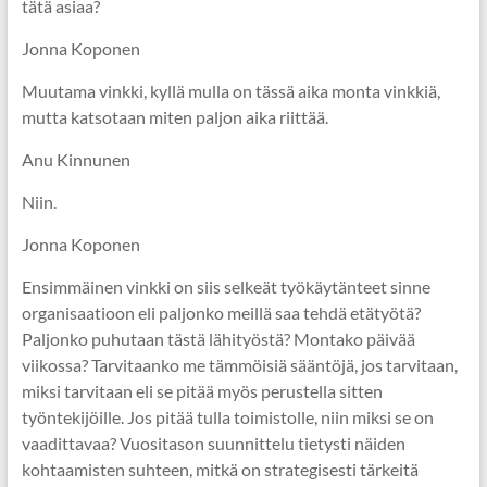
tätä asiaa?
Jonna Koponen
Muutama vinkki, kyllä mulla on tässä aika monta vinkkiä,
mutta katsotaan miten paljon aika riittää.
Anu Kinnunen
Niin.
Jonna Koponen
Ensimmäinen vinkki on siis selkeät työkäytänteet sinne
organisaatioon eli paljonko meillä saa tehdä etätyötä?
Paljonko puhutaan tästä lähityöstä? Montako päivää
viikossa? Tarvitaanko me tämmöisiä sääntöjä, jos tarvitaan,
miksi tarvitaan eli se pitää myös perustella sitten
työntekijöille. Jos pitää tulla toimistolle, niin miksi se on
vaadittavaa? Vuositason suunnittelu tietysti näiden
kohtaamisten suhteen, mitkä on strategisesti tärkeitä