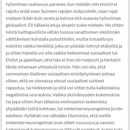
työvoiman saatavuus paranee, kun meidän rekrytointi ei
rajoitu enää vaan Suomen rajojen sisäpuolelle, vaan rajat
voidaan ikään kuin avata ja katsoa sitä osaavaa työvoimaa
globaalisti. Eli tällaisia etuja ainakin tulee mieleen. No sitten
niistä haittapuolista vähän tuossa sanattoman viestinnän
välittämisen kohdalla puhuttiinkin, mutta toisaalta jos
mietitte vaikka henkilöä, joka on pitkään tehnyt etätyötä ja
ja sitten hänellä voi olla vaikka heikommat sosiaaliset tai.
Ehdot ja ajatellaan, että hän ei itse niin helposti ja herkästi
lähde ottamaan yhteyksiä toisiin. Niin voi olla, että
semmoinen liiallinen sosiaalinen eristäytyminen johtaa
siihen, että ne olemassa olevat sosiaaliset suhteet
rapautuu, tai heikkenee ja siitä voi sitten tulla kaikenlaisia
negatiivisia seurauksia. Vaikka yksinäisyyden kokemuksia
tai jopa sitten ihan tällaista motivaation laskemista
ylipäätään työtä kohtaan, tai mielenterveysongelmia ja niin
edelleen. Kyllähän me nähdään tilastoista, että meillä
mielenterveysongelmat ovat olleet nousussa ja samoin
kaikenlaiset työergonomiaan liittyvät ongelmat, kuten tuki-