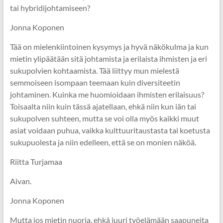
tai hybridijohtamiseen?
Jonna Koponen
Tää on mielenkiintoinen kysymys ja hyvä näkökulma ja kun
mietin ylipäätään sitä johtamista ja erilaista ihmisten ja eri
sukupolvien kohtaamista. Tää liittyy mun mielestä
semmoiseen isompaan teemaan kuin diversiteetin
johtaminen. Kuinka me huomioidaan ihmisten erilaisuus?
Toisaalta niin kuin tässä ajatellaan, ehkä niin kun iän tai
sukupolven suhteen, mutta se voi olla myös kaikki muut
asiat voidaan puhua, vaikka kulttuuritaustasta tai koetusta
sukupuolesta ja niin edelleen, että se on monien näköä.
Riitta Turjamaa
Aivan.
Jonna Koponen
Mutta jos mietin nuoria, ehkä juuri työelämään saapuneita