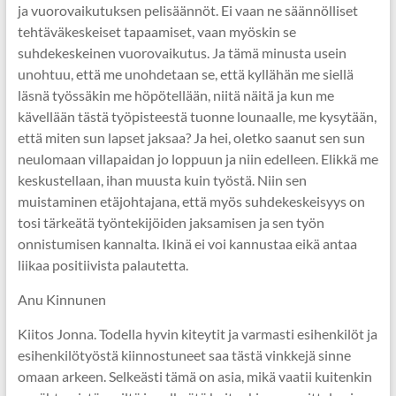
ja vuorovaikutuksen pelisäännöt. Ei vaan ne säännölliset
tehtäväkeskeiset tapaamiset, vaan myöskin se
suhdekeskeinen vuorovaikutus. Ja tämä minusta usein
unohtuu, että me unohdetaan se, että kyllähän me siellä
läsnä työssäkin me höpötellään, niitä näitä ja kun me
kävellään tästä työpisteestä tuonne lounaalle, me kysytään,
että miten sun lapset jaksaa? Ja hei, oletko saanut sen sun
neulomaan villapaidan jo loppuun ja niin edelleen. Elikkä me
keskustellaan, ihan muusta kuin työstä. Niin sen
muistaminen etäjohtajana, että myös suhdekeskeisyys on
tosi tärkeätä työntekijöiden jaksamisen ja sen työn
onnistumisen kannalta. Ikinä ei voi kannustaa eikä antaa
liikaa positiivista palautetta.
Anu Kinnunen
Kiitos Jonna. Todella hyvin kiteytit ja varmasti esihenkilöt ja
esihenkilötyöstä kiinnostuneet saa tästä vinkkejä sinne
omaan arkeen. Selkeästi tämä on asia, mikä vaatii kuitenkin