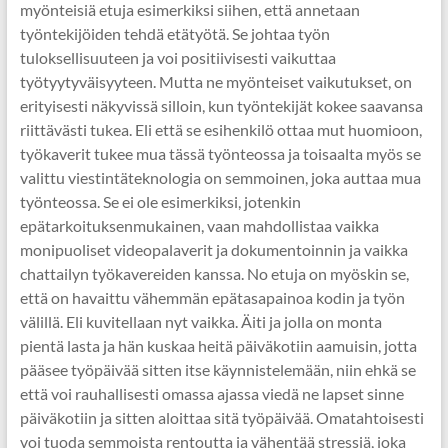
myönteisiä etuja esimerkiksi siihen, että annetaan
työntekijöiden tehdä etätyötä. Se johtaa työn
tuloksellisuuteen ja voi positiivisesti vaikuttaa
työtyytyväisyyteen. Mutta ne myönteiset vaikutukset, on
erityisesti näkyvissä silloin, kun työntekijät kokee saavansa
riittävästi tukea. Eli että se esihenkilö ottaa mut huomioon,
työkaverit tukee mua tässä työnteossa ja toisaalta myös se
valittu viestintäteknologia on semmoinen, joka auttaa mua
työnteossa. Se ei ole esimerkiksi, jotenkin
epätarkoituksenmukainen, vaan mahdollistaa vaikka
monipuoliset videopalaverit ja dokumentoinnin ja vaikka
chattailyn työkavereiden kanssa. No etuja on myöskin se,
että on havaittu vähemmän epätasapainoa kodin ja työn
välillä. Eli kuvitellaan nyt vaikka. Äiti ja jolla on monta
pientä lasta ja hän kuskaa heitä päiväkotiin aamuisin, jotta
pääsee työpäivää sitten itse käynnistelemään, niin ehkä se
että voi rauhallisesti omassa ajassa viedä ne lapset sinne
päiväkotiin ja sitten aloittaa sitä työpäivää. Omatahtoisesti
voi tuoda semmoista rentoutta ja vähentää stressiä, joka