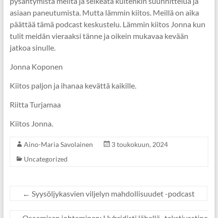
pysähtymistä meiltä ja selkeätä kuitenkin suunnittelua ja
asiaan paneutumista. Mutta lämmin kiitos. Meillä on aika
päättää tämä podcast keskustelu. Lämmin kiitos Jonna kun
tulit meidän vieraaksi tänne ja oikein mukavaa kevään
jatkoa sinulle.
Jonna Koponen
Kiitos paljon ja ihanaa kevättä kaikille.
Riitta Turjamaa
Kiitos Jonna.
Aino-Maria Savolainen
3 toukokuun, 2024
Uncategorized
←
Syysöljykasvien viljelyn mahdollisuudet -podcast
Osaamisen johtaminen: Hybridisti lähellä -tekstivastine