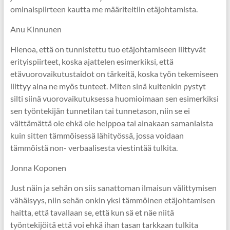
ominaispiirteen kautta me määriteltiin etäjohtamista.
Anu Kinnunen
Hienoa, että on tunnistettu tuo etäjohtamiseen liittyvät
erityispiirteet, koska ajattelen esimerkiksi, että
etävuorovaikutustaidot on tärkeitä, koska työn tekemiseen
liittyy aina ne myös tunteet. Miten sinä kuitenkin pystyt
silti siinä vuorovaikutuksessa huomioimaan sen esimerkiksi
sen työntekijän tunnetilan tai tunnetason, niin se ei
välttämättä ole ehkä ole helppoa tai ainakaan samanlaista
kuin sitten tämmöisessä lähityössä, jossa voidaan
tämmöistä non- verbaalisesta viestintää tulkita.
Jonna Koponen
Just näin ja sehän on siis sanattoman ilmaisun välittymisen
vähäisyys, niin sehän onkin yksi tämmöinen etäjohtamisen
haitta, että tavallaan se, että kun sä et näe niitä
työntekijöitä että voi ehkä ihan tasan tarkkaan tulkita