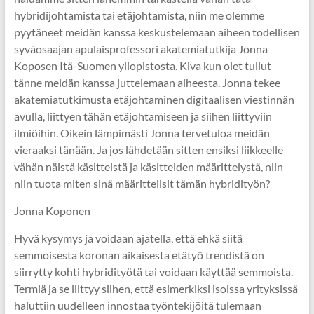
hybridijohtamista tai etäjohtamista, niin me olemme
pyytäneet meidän kanssa keskustelemaan aiheen todellisen
syväosaajan apulaisprofessori akatemiatutkija Jonna
Koposen Itä-Suomen yliopistosta. Kiva kun olet tullut
tänne meidän kanssa juttelemaan aiheesta. Jonna tekee
akatemiatutkimusta etäjohtaminen digitaalisen viestinnän
avulla, liittyen tähän etäjohtamiseen ja siihen liittyviin
ilmiöihin. Oikein lämpimästi Jonna tervetuloa meidän
vieraaksi tänään. Ja jos lähdetään sitten ensiksi liikkeelle
vähän näistä käsitteistä ja käsitteiden määrittelystä, niin
niin tuota miten sinä määrittelisit tämän hybridityön?
Jonna Koponen
Hyvä kysymys ja voidaan ajatella, että ehkä siitä
semmoisesta koronan aikaisesta etätyö trendistä on
siirrytty kohti hybridityötä tai voidaan käyttää semmoista.
Termiä ja se liittyy siihen, että esimerkiksi isoissa yrityksissä
haluttiin uudelleen innostaa työntekijöitä tulemaan