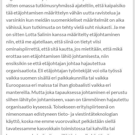
sitten omassa tutkimusryhmässä ajateltiin, että kaipaisiko
tää etäjohtamisen määrittelyn vähän uutta ravistelua ja
varsinkin kun meidän suomenkieliset määritelmät on aika
vähissä, kun tutkimusta on tehty vielä suht niukasti. Ja me
on sitten Lotta Salinin kanssa määritelty etäjohtaminen
niin, että me ajatellaan, että siinä on tietyt viisi
ominaispiirrettä, että sitä kautta, jos mietitään, että mikä
erottaa sen etäjohtamisen lähiö johtamisesta, niin
ensiksikin se että etäjohtajan johtaa hajautettua
organisaatiota. Eli etäjohtajan työntekijät voi olla työssä
vaikka suomen sisällä eri paikkakunnilla tai vaikka
Euroopassa eri maissa tai ihan globaalisti vaikka eri
mantereilla. Mutta joka tapauksessa johtaminen ei perustu
siihen lähityön johtamiseen, vaan on tämmöinen hajautettu
organisaatio kyseessä. Toisekseen erityispiirteenä on
nimenomaan edistyneen tieto- ja viestintäteknologian
käyttö, koska me emme vuorovaikut pelkästään siellä
tavatessamme kasvokkain toimistossa tai kahvilla tai