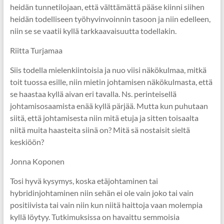
heidän tunnetilojaan, että välttämättä pääse kiinni siihen
heidän todelliseen työhyvinvoinnin tasoon ja niin edelleen,
niin se se vaatii kyllä tarkkaavaisuutta todellakin.
Riitta Turjamaa
Siis todella mielenkiintoisia ja nuo viisi näkökulmaa, mitkä
toit tuossa esille, niin mietin johtamisen näkökulmasta, että
se haastaa kyllä aivan eri tavalla. Ns. perinteisellä
johtamisosaamista enää kyllä pärjää. Mutta kun puhutaan
siitä, että johtamisesta niin mitä etuja ja sitten toisaalta
niitä muita haasteita siinä on? Mitä sä nostaisit sieltä
keskiöön?
Jonna Koponen
Tosi hyvä kysymys, koska etäjohtaminen tai
hybridinjohtaminen niin sehän ei ole vain joko tai vain
positiivista tai vain niin kun niitä haittoja vaan molempia
kyllä löytyy. Tutkimuksissa on havaittu semmoisia