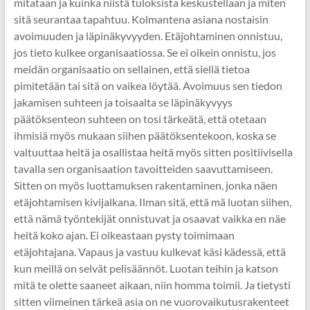
mitataan ja kuinka niistä tuloksista keskustellaan ja miten
sitä seurantaa tapahtuu. Kolmantena asiana nostaisin
avoimuuden ja läpinäkyvyyden. Etäjohtaminen onnistuu,
jos tieto kulkee organisaatiossa. Se ei oikein onnistu, jos
meidän organisaatio on sellainen, että siellä tietoa
pimitetään tai sitä on vaikea löytää. Avoimuus sen tiedon
jakamisen suhteen ja toisaalta se läpinäkyvyys
päätöksenteon suhteen on tosi tärkeätä, että otetaan
ihmisiä myös mukaan siihen päätöksentekoon, koska se
valtuuttaa heitä ja osallistaa heitä myös sitten positiivisella
tavalla sen organisaation tavoitteiden saavuttamiseen.
Sitten on myös luottamuksen rakentaminen, jonka näen
etäjohtamisen kivijalkana. Ilman sitä, että mä luotan siihen,
että nämä työntekijät onnistuvat ja osaavat vaikka en näe
heitä koko ajan. Ei oikeastaan pysty toimimaan
etäjohtajana. Vapaus ja vastuu kulkevat käsi kädessä, että
kun meillä on selvät pelisäännöt. Luotan teihin ja katson
mitä te olette saaneet aikaan, niin homma toimii. Ja tietysti
sitten viimeinen tärkeä asia on ne vuorovaikutusrakenteet