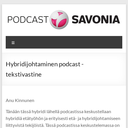
Skip
to
content
Podcastit
Valikko
Podcasteja
Savonian
opetus-
Hybridijohtaminen podcast -
ja
tekstivastine
kehittämistoiminnasta
Anu Kinnunen
Tänään tässä hybridi lähellä podcastissa keskustellaan
hybridiä etätyöhön ja erityisesti etä- ja hybridijohtamiseen
liittyvistä tekijöistä. Tässä podcastissa keskustelemassa on