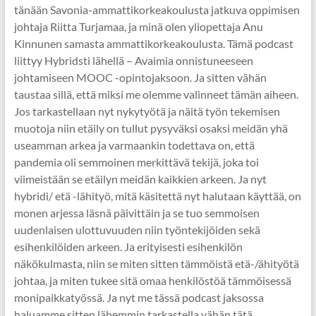
tänään Savonia-ammattikorkeakoulusta jatkuva oppimisen
johtaja Riitta Turjamaa, ja minä olen yliopettaja Anu
Kinnunen samasta ammattikorkeakoulusta. Tämä podcast
liittyy Hybridsti lähellä – Avaimia onnistuneeseen
johtamiseen MOOC -opintojaksoon. Ja sitten vähän
taustaa sillä, että miksi me olemme valinneet tämän aiheen.
Jos tarkastellaan nyt nykytyötä ja näitä työn tekemisen
muotoja niin etäily on tullut pysyväksi osaksi meidän yhä
useamman arkea ja varmaankin todettava on, että
pandemia oli semmoinen merkittävä tekijä, joka toi
viimeistään se etäilyn meidän kaikkien arkeen. Ja nyt
hybridi/ etä -lähityö, mitä käsitettä nyt halutaan käyttää, on
monen arjessa läsnä päivittäin ja se tuo semmoisen
uudenlaisen ulottuvuuden niin työntekijöiden sekä
esihenkilöiden arkeen. Ja erityisesti esihenkilön
näkökulmasta, niin se miten sitten tämmöistä etä-/ähityötä
johtaa, ja miten tukee sitä omaa henkilöstöä tämmöisessä
monipaikkatyössä. Ja nyt me tässä podcast jaksossa
haluamme sitten lähemmin tarkastella vähän tätä