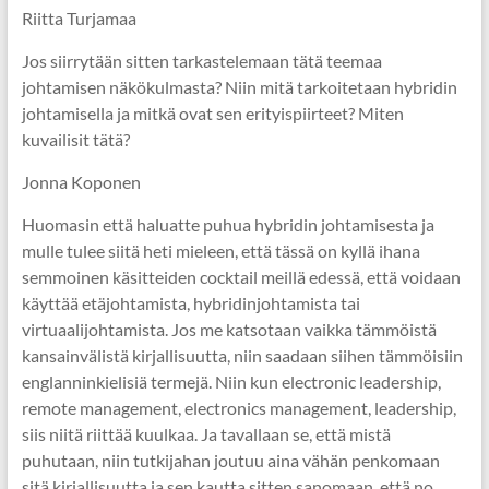
Riitta Turjamaa
Jos siirrytään sitten tarkastelemaan tätä teemaa
johtamisen näkökulmasta? Niin mitä tarkoitetaan hybridin
johtamisella ja mitkä ovat sen erityispiirteet? Miten
kuvailisit tätä?
Jonna Koponen
Huomasin että haluatte puhua hybridin johtamisesta ja
mulle tulee siitä heti mieleen, että tässä on kyllä ihana
semmoinen käsitteiden cocktail meillä edessä, että voidaan
käyttää etäjohtamista, hybridinjohtamista tai
virtuaalijohtamista. Jos me katsotaan vaikka tämmöistä
kansainvälistä kirjallisuutta, niin saadaan siihen tämmöisiin
englanninkielisiä termejä. Niin kun electronic leadership,
remote management, electronics management, leadership,
siis niitä riittää kuulkaa. Ja tavallaan se, että mistä
puhutaan, niin tutkijahan joutuu aina vähän penkomaan
sitä kirjallisuutta ja sen kautta sitten sanomaan, että no