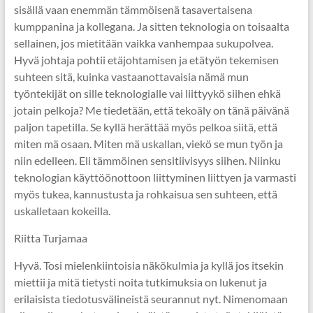
sisällä vaan enemmän tämmöisenä tasavertaisena
kumppanina ja kollegana. Ja sitten teknologia on toisaalta
sellainen, jos mietitään vaikka vanhempaa sukupolvea.
Hyvä johtaja pohtii etäjohtamisen ja etätyön tekemisen
suhteen sitä, kuinka vastaanottavaisia nämä mun
työntekijät on sille teknologialle vai liittyykö siihen ehkä
jotain pelkoja? Me tiedetään, että tekoäly on tänä päivänä
paljon tapetilla. Se kyllä herättää myös pelkoa siitä, että
miten mä osaan. Miten mä uskallan, viekö se mun työn ja
niin edelleen. Eli tämmöinen sensitiivisyys siihen. Niinku
teknologian käyttöönottoon liittyminen liittyen ja varmasti
myös tukea, kannustusta ja rohkaisua sen suhteen, että
uskalletaan kokeilla.
Riitta Turjamaa
Hyvä. Tosi mielenkiintoisia näkökulmia ja kyllä jos itsekin
miettii ja mitä tietysti noita tutkimuksia on lukenut ja
erilaisista tiedotusvälineistä seurannut nyt. Nimenomaan