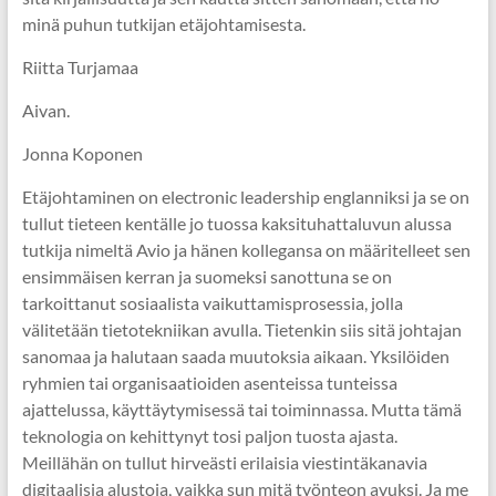
minä puhun tutkijan etäjohtamisesta.
Riitta Turjamaa
Aivan.
Jonna Koponen
Etäjohtaminen on electronic leadership englanniksi ja se on
tullut tieteen kentälle jo tuossa kaksituhattaluvun alussa
tutkija nimeltä Avio ja hänen kollegansa on määritelleet sen
ensimmäisen kerran ja suomeksi sanottuna se on
tarkoittanut sosiaalista vaikuttamisprosessia, jolla
välitetään tietotekniikan avulla. Tietenkin siis sitä johtajan
sanomaa ja halutaan saada muutoksia aikaan. Yksilöiden
ryhmien tai organisaatioiden asenteissa tunteissa
ajattelussa, käyttäytymisessä tai toiminnassa. Mutta tämä
teknologia on kehittynyt tosi paljon tuosta ajasta.
Meillähän on tullut hirveästi erilaisia viestintäkanavia
digitaalisia alustoja, vaikka sun mitä työnteon avuksi. Ja me