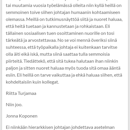
tai muutamia vuosia työelämässä olleita niin kyllä heillä on
semmoinen toive siihen johtajan humaanin kohtaamiseen
olemassa. Meillä on tutkimusnäyttöä siitä ja nuoret haluaa,
että heitä tuetaan ja kannustetaan ja rohkaistaan. Eli
tällainen sosiaalisen tuen osoittaminen nuorille on tosi
tärkeätä ja arvostettavaa. No se voi mennä överiksi siinä
suhteessa, että työpaikalla johtaja ei kuitenkaan tarvitse
olla äiti eikä iskä, mutta siinä saattaa tulla semmoisia
piirteitä. Tiedättekö, että sitä tukea halutaan ihan niinkin
paljon ja sitten nuoret haluaa myös tuoda sitä omaa ääntä
esiin. Eli heillä on tarve vaikuttaa ja ehkä haluaa siihen, että
kohdeltaisiin kuin kollegat.
Riitta Turjamaa
Niin joo.
Jonna Koponen
Ei niinkään hierarkkisen johtajan johdettava asetelman