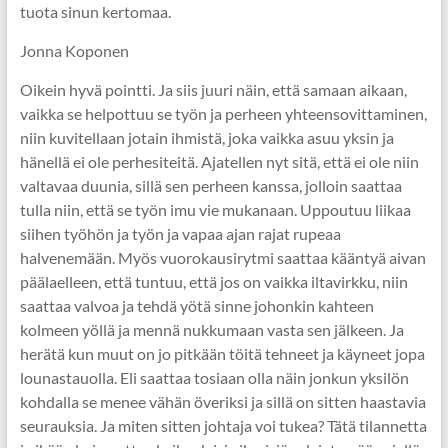
tuota sinun kertomaa.
Jonna Koponen
Oikein hyvä pointti. Ja siis juuri näin, että samaan aikaan,
vaikka se helpottuu se työn ja perheen yhteensovittaminen,
niin kuvitellaan jotain ihmistä, joka vaikka asuu yksin ja
hänellä ei ole perhesiteitä. Ajatellen nyt sitä, että ei ole niin
valtavaa duunia, sillä sen perheen kanssa, jolloin saattaa
tulla niin, että se työn imu vie mukanaan. Uppoutuu liikaa
siihen työhön ja työn ja vapaa ajan rajat rupeaa
halvenemään. Myös vuorokausirytmi saattaa kääntyä aivan
päälaelleen, että tuntuu, että jos on vaikka iltavirkku, niin
saattaa valvoa ja tehdä yötä sinne johonkin kahteen
kolmeen yöllä ja mennä nukkumaan vasta sen jälkeen. Ja
herätä kun muut on jo pitkään töitä tehneet ja käyneet jopa
lounastauolla. Eli saattaa tosiaan olla näin jonkun yksilön
kohdalla se menee vähän överiksi ja sillä on sitten haastavia
seurauksia. Ja miten sitten johtaja voi tukea? Tätä tilannetta