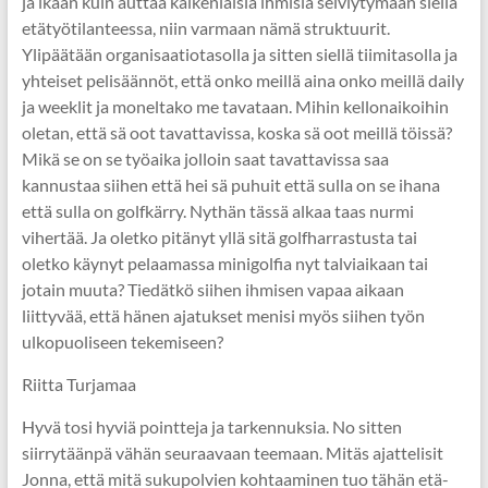
ja ikään kuin auttaa kaikenlaisia ihmisiä selviytymään siellä
etätyötilanteessa, niin varmaan nämä struktuurit.
Ylipäätään organisaatiotasolla ja sitten siellä tiimitasolla ja
yhteiset pelisäännöt, että onko meillä aina onko meillä daily
ja weeklit ja moneltako me tavataan. Mihin kellonaikoihin
oletan, että sä oot tavattavissa, koska sä oot meillä töissä?
Mikä se on se työaika jolloin saat tavattavissa saa
kannustaa siihen että hei sä puhuit että sulla on se ihana
että sulla on golfkärry. Nythän tässä alkaa taas nurmi
vihertää. Ja oletko pitänyt yllä sitä golfharrastusta tai
oletko käynyt pelaamassa minigolfia nyt talviaikaan tai
jotain muuta? Tiedätkö siihen ihmisen vapaa aikaan
liittyvää, että hänen ajatukset menisi myös siihen työn
ulkopuoliseen tekemiseen?
Riitta Turjamaa
Hyvä tosi hyviä pointteja ja tarkennuksia. No sitten
siirrytäänpä vähän seuraavaan teemaan. Mitäs ajattelisit
Jonna, että mitä sukupolvien kohtaaminen tuo tähän etä-