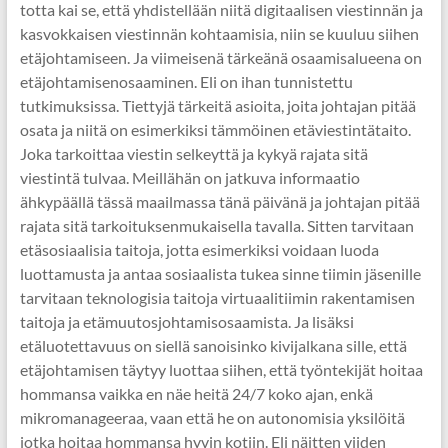
totta kai se, että yhdistellään niitä digitaalisen viestinnän ja
kasvokkaisen viestinnän kohtaamisia, niin se kuuluu siihen
etäjohtamiseen. Ja viimeisenä tärkeänä osaamisalueena on
etäjohtamisenosaaminen. Eli on ihan tunnistettu
tutkimuksissa. Tiettyjä tärkeitä asioita, joita johtajan pitää
osata ja niitä on esimerkiksi tämmöinen etäviestintätaito.
Joka tarkoittaa viestin selkeyttä ja kykyä rajata sitä
viestintä tulvaa. Meillähän on jatkuva informaatio
ähkypäällä tässä maailmassa tänä päivänä ja johtajan pitää
rajata sitä tarkoituksenmukaisella tavalla. Sitten tarvitaan
etäsosiaalisia taitoja, jotta esimerkiksi voidaan luoda
luottamusta ja antaa sosiaalista tukea sinne tiimin jäsenille
tarvitaan teknologisia taitoja virtuaalitiimin rakentamisen
taitoja ja etämuutosjohtamisosaamista. Ja lisäksi
etäluotettavuus on siellä sanoisinko kivijalkana sille, että
etäjohtamisen täytyy luottaa siihen, että työntekijät hoitaa
hommansa vaikka en näe heitä 24/7 koko ajan, enkä
mikromanageeraa, vaan että he on autonomisia yksilöitä
jotka hoitaa hommansa hyvin kotiin. Eli näitten viiden