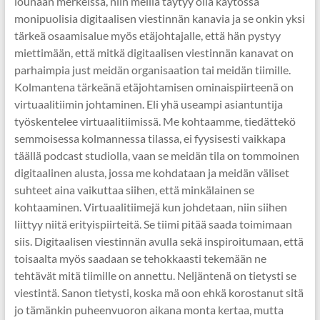
lounaan merkeissä, niin meillä täytyy olla käytössä
monipuolisia digitaalisen viestinnän kanavia ja se onkin yksi
tärkeä osaamisalue myös etäjohtajalle, että hän pystyy
miettimään, että mitkä digitaalisen viestinnän kanavat on
parhaimpia just meidän organisaation tai meidän tiimille.
Kolmantena tärkeänä etäjohtamisen ominaispiirteenä on
virtuaalitiimin johtaminen. Eli yhä useampi asiantuntija
työskentelee virtuaalitiimissä. Me kohtaamme, tiedättekö
semmoisessa kolmannessa tilassa, ei fyysisesti vaikkapa
täällä podcast studiolla, vaan se meidän tila on tommoinen
digitaalinen alusta, jossa me kohdataan ja meidän väliset
suhteet aina vaikuttaa siihen, että minkälainen se
kohtaaminen. Virtuaalitiimejä kun johdetaan, niin siihen
liittyy niitä erityispiirteitä. Se tiimi pitää saada toimimaan
siis. Digitaalisen viestinnän avulla sekä inspiroitumaan, että
toisaalta myös saadaan se tehokkaasti tekemään ne
tehtävät mitä tiimille on annettu. Neljäntenä on tietysti se
viestintä. Sanon tietysti, koska mä oon ehkä korostanut sitä
jo tämänkin puheenvuoron aikana monta kertaa, mutta