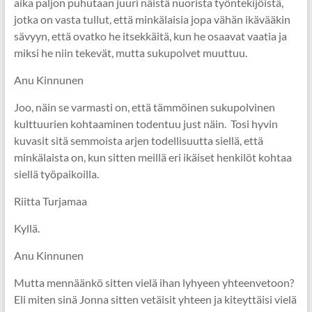
aika paljon puhutaan juuri näistä nuorista työntekijöistä,
jotka on vasta tullut, että minkälaisia jopa vähän ikävääkin
sävyyn, että ovatko he itsekkäitä, kun he osaavat vaatia ja
miksi he niin tekevät, mutta sukupolvet muuttuu.
Anu Kinnunen
Joo, näin se varmasti on, että tämmöinen sukupolvinen
kulttuurien kohtaaminen todentuu just näin. Tosi hyvin
kuvasit sitä semmoista arjen todellisuutta siellä, että
minkälaista on, kun sitten meillä eri ikäiset henkilöt kohtaa
siellä työpaikoilla.
Riitta Turjamaa
Kyllä.
Anu Kinnunen
Mutta mennäänkö sitten vielä ihan lyhyeen yhteenvetoon?
Eli miten sinä Jonna sitten vetäisit yhteen ja kiteyttäisi vielä