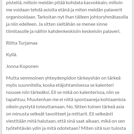
pisteitä, milloin meidän pitää kohdata kasvokkain, milloin
me voidaan tehdä asioita etänä ja miten meidän palaverit
organisoidaan. Tarkoitan nyt ihan tälleen johtoryhmätasolla
ja niin edelleen. Ja sitten sieltähän se menee sinne
tiimitasolle ja näihin kahdenkeskisiin keskeisiin palaveri.
Riitta Turjamaa
Kyllä.
Jonna Koponen
Mutta semmoinen yhteydenpidon tärkeyshän on tärkeä
myös suunnitella, koska etäjohtamisessa se kalenteri
nousee niin tärkeäksi. Eli se mikä on kalenterissa, niin se
tapahtuu. Muutenhan me ei niitä spontaaneja kohtaamisia
oikein pystytä toteuttamaan. No. Sitten toinen tärkeä asia
on minusta selkeät tavoitteet ja mittarit. Eli selkeästi
viestitään mitä halutaan, että sinä saat aikaan, mikä on sen
työtehtävän ydin ja mitä odotetaan? Miten sitä sun tulosta