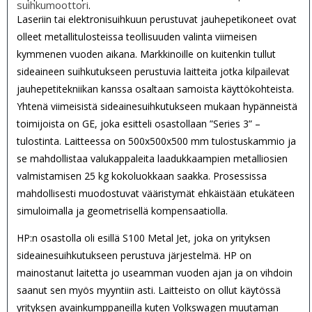
suihkumoottori
.
Laseriin tai elektronisuihkuun perustuvat jauhepetikoneet ovat
olleet metallitulosteissa teollisuuden valinta viimeisen
kymmenen vuoden aikana. Markkinoille on kuitenkin tullut
sideaineen suihkutukseen perustuvia laitteita jotka kilpailevat
jauhepetitekniikan kanssa osaltaan samoista käyttökohteista.
Yhtenä viimeisistä sideainesuihkutukseen mukaan hypänneistä
toimijoista on GE, joka esitteli osastollaan ”Series 3” –
tulostinta. Laitteessa on 500x500x500 mm tulostuskammio ja
se mahdollistaa valukappaleita laadukkaampien metalliosien
valmistamisen 25 kg kokoluokkaan saakka. Prosessissa
mahdollisesti muodostuvat vääristymät ehkäistään etukäteen
simuloimalla ja geometrisellä kompensaatiolla.
HP:n osastolla oli esillä S100 Metal Jet, joka on yrityksen
sideainesuihkutukseen perustuva järjestelmä. HP on
mainostanut laitetta jo useamman vuoden ajan ja on vihdoin
saanut sen myös myyntiin asti. Laitteisto on ollut käytössä
yrityksen avainkumppaneilla kuten Volkswagen muutaman