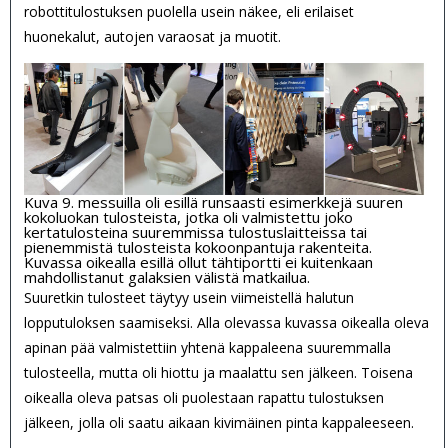
robottitulostuksen puolella usein näkee, eli erilaiset
huonekalut, autojen varaosat ja muotit.
Kuva 9. messuilla oli esillä runsaasti esimerkkejä suuren
kokoluokan tulosteista, jotka oli valmistettu joko
kertatulosteina suuremmissa tulostuslaitteissa tai
pienemmistä tulosteista kokoonpantuja rakenteita.
Kuvassa oikealla esillä ollut tähtiportti ei kuitenkaan
mahdollistanut galaksien välistä matkailua.
Suuretkin tulosteet täytyy usein viimeistellä halutun
lopputuloksen saamiseksi. Alla olevassa kuvassa oikealla oleva
apinan pää valmistettiin yhtenä kappaleena suuremmalla
tulosteella, mutta oli hiottu ja maalattu sen jälkeen. Toisena
oikealla oleva patsas oli puolestaan rapattu tulostuksen
jälkeen, jolla oli saatu aikaan kivimäinen pinta kappaleeseen.