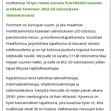
osoitteessa:
https://www.savonia.fi/artikkelit/savonia-
artikkeli-formnext-2022-3d-tulostuksen-
tilannekatsaus/
Formnext on Euroopan suurin, ja yksi maailman
merkittävimmistä lisäävään valmistukseen (3D-tulostus)
painottuvista messu- ja konferenssitapahtumista. Vuosittain
Frankfurtissa järjestettävä tapahtuma oli kasvanut selvästi
edellisvuodesta ja on nyt kokonsa puolesta toipunut koronaa
edeltävälle tasolle. Messuille oli varattu 51148 neliömetriä tilaa
neljään suureen halliin, ja esillä oli 802 3D-tulostukseen jollain
tapaa liittyvää näytteilleasettajaa.
Käytännössä tämä tarkoittaa laitevalmistajia,
materiaalivalmistajia, ohjelmistovalmistajia ja
tutkimuslaitoksia. Kävijöitä messuilla oli neljän päivän aikana
29581 joten väentungosta oli ihan riittävästi. Kyseessä on
hyvin kansainvälinen tapahtuma, jota kuvastaa hyvin se, että
osallistujat olivat 96 eri maasta. Valitettavasti messujen koko