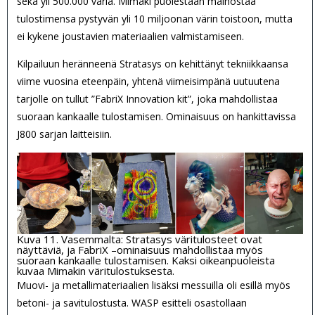
sekä yli 500.000 väriä. Mimaki puolestaan mainostaa
tulostimensa pystyvän yli 10 miljoonan värin toistoon, mutta
ei kykene joustavien materiaalien valmistamiseen.
Kilpailuun heränneenä Stratasys on kehittänyt tekniikkaansa
viime vuosina eteenpäin, yhtenä viimeisimpänä uutuutena
tarjolle on tullut ”FabriX Innovation kit”, joka mahdollistaa
suoraan kankaalle tulostamisen. Ominaisuus on hankittavissa
J800 sarjan laitteisiin.
Kuva 11. Vasemmalta: Stratasys väritulosteet ovat
näyttäviä, ja FabriX –ominaisuus mahdollistaa myös
suoraan kankaalle tulostamisen. Kaksi oikeanpuoleista
kuvaa Mimakin väritulostuksesta.
Muovi- ja metallimateriaalien lisäksi messuilla oli esillä myös
betoni- ja savitulostusta. WASP esitteli osastollaan