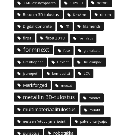
betoni
3D-tulostusympäristö
3DPMED
Betonin 3D-tulostus
dicom
DexArm
Digital Concrete
filamentti
fff
firpa
firpa 2018
formlabs
formnext
fuse
granulaatti
Grasshopper
Hexbot
Hiilijalanjälki
jauhepeti
komposiitti
LCA
Markforged
messut
metallin 3D-tulostus
mimics
multimateriaalitulostus
muotit
nesteen fotopolymerisointi
palveluntarjoajat
robotiikka
pursotus