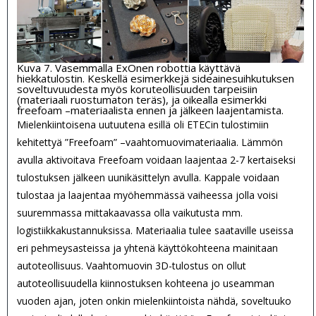
Kuva 7. Vasemmalla ExOnen robottia käyttävä
hiekkatulostin. Keskellä esimerkkejä sideainesuihkutuksen
soveltuvuudesta myös koruteollisuuden tarpeisiin
(materiaali ruostumaton teräs), ja oikealla esimerkki
freefoam –materiaalista ennen ja jälkeen laajentamista.
Mielenkiintoisena uutuutena esillä oli ETECin tulostimiin
kehitettyä ”Freefoam” –vaahtomuovimateriaalia. Lämmön
avulla aktivoitava Freefoam voidaan laajentaa 2-7 kertaiseksi
tulostuksen jälkeen uunikäsittelyn avulla. Kappale voidaan
tulostaa ja laajentaa myöhemmässä vaiheessa jolla voisi
suuremmassa mittakaavassa olla vaikutusta mm.
logistiikkakustannuksissa. Materiaalia tulee saataville useissa
eri pehmeysasteissa ja yhtenä käyttökohteena mainitaan
autoteollisuus. Vaahtomuovin 3D-tulostus on ollut
autoteollisuudella kiinnostuksen kohteena jo useamman
vuoden ajan, joten onkin mielenkiintoista nähdä, soveltuuko