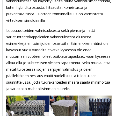
valmistuksessa on käytetty useita muita valmistusmenetelmiä,
kuten hybriditulostusta, hitsausta, koneistusta ja
putkentaivutusta. Tuotteen toiminnallisuus on varmistettu
virtauksen simuloinnilla.
Lopputuotteiden valmistuksesta sekä piensarja-, että
sarjatuotantokappaleiden valmistuksesta oli useita
esimerkkejä eri toimijoiden osastoilla. Esimerkkien määrä on
kasvanut vuosi vuodelta eivätkä kyseessä ole enää
muutamaan vuoteen olleet poikkeustapaukset, vaan kyseessä
alkaa olla jo suhteellisen yleinen tapa toimia. Sekä muovi- että
metallitulosteissa isojen sarjojen valmistus ja osien
päällekkäinen nestaus vaatii huolellisuutta tulostuksen
suunnittelussa, jotta tukirakenteiden määrä saada minimoitua
ja sarjakoko mahdollisimman suureksi.