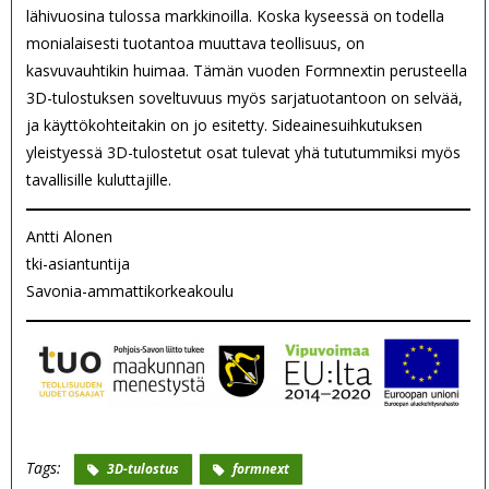
lähivuosina tulossa markkinoilla. Koska kyseessä on todella
monialaisesti tuotantoa muuttava teollisuus, on
kasvuvauhtikin huimaa. Tämän vuoden Formnextin perusteella
3D-tulostuksen soveltuvuus myös sarjatuotantoon on selvää,
ja käyttökohteitakin on jo esitetty. Sideainesuihkutuksen
yleistyessä 3D-tulostetut osat tulevat yhä tututummiksi myös
tavallisille kuluttajille.
Antti Alonen
tki-asiantuntija
Savonia-ammattikorkeakoulu
Tags:
3D-tulostus
formnext