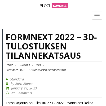
TOGG
NAVIG
FORMNEXT 2022 – 3D-
TULOSTUKSEN
TILANNEKATSAUS
Home
/
3DROBO
/
TUO
/
Formnext 2022 – 3D-tulostuksen tilannekatsaus
Standard
by Antti Alonen
January 29, 2023
No Comments
Tämä kirjoitus on julkaistu 27.12.2022 Savonia-artikkelina