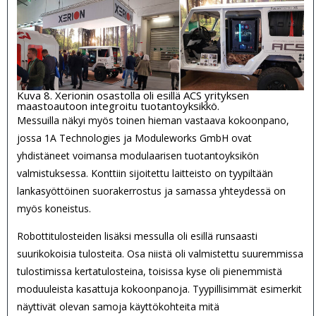
Kuva 8. Xerionin osastolla oli esillä ACS yrityksen
maastoautoon integroitu tuotantoyksikkö.
Messuilla näkyi myös toinen hieman vastaava kokoonpano,
jossa 1A Technologies ja Moduleworks GmbH ovat
yhdistäneet voimansa modulaarisen tuotantoyksikön
valmistuksessa. Konttiin sijoitettu laitteisto on tyypiltään
lankasyöttöinen suorakerrostus ja samassa yhteydessä on
myös koneistus.
Robottitulosteiden lisäksi messulla oli esillä runsaasti
suurikokoisia tulosteita. Osa niistä oli valmistettu suuremmissa
tulostimissa kertatulosteina, toisissa kyse oli pienemmistä
moduuleista kasattuja kokoonpanoja. Tyypillisimmät esimerkit
näyttivät olevan samoja käyttökohteita mitä