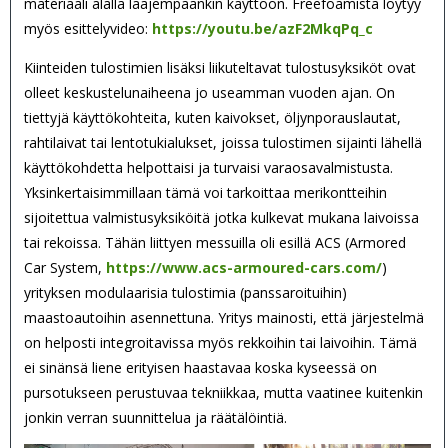
materiaali alalla laajempaankin käyttöön. Freefoamista löytyy
myös esittelyvideo:
https://youtu.be/azF2MkqPq_c
Kiinteiden tulostimien lisäksi liikuteltavat tulostusyksiköt ovat
olleet keskustelunaiheena jo useamman vuoden ajan. On
tiettyjä käyttökohteita, kuten kaivokset, öljynporauslautat,
rahtilaivat tai lentotukialukset, joissa tulostimen sijainti lähellä
käyttökohdetta helpottaisi ja turvaisi varaosavalmistusta.
Yksinkertaisimmillaan tämä voi tarkoittaa merikontteihin
sijoitettua valmistusyksiköitä jotka kulkevat mukana laivoissa
tai rekoissa. Tähän liittyen messuilla oli esillä ACS (Armored
Car System,
https://www.acs-armoured-cars.com/
)
yrityksen modulaarisia tulostimia (panssaroituihin)
maastoautoihin asennettuna. Yritys mainosti, että järjestelmä
on helposti integroitavissa myös rekkoihin tai laivoihin. Tämä
ei sinänsä liene erityisen haastavaa koska kyseessä on
pursotukseen perustuvaa tekniikkaa, mutta vaatinee kuitenkin
jonkin verran suunnittelua ja räätälöintiä.