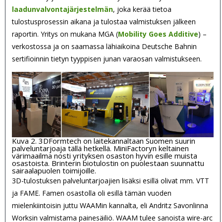
laadunvalvontajärjestelmän
, joka kerää tietoa
tulostusprosessin aikana ja tulostaa valmistuksen jälkeen
raportin. Yritys on mukana MGA (
Mobility Goes Additive
) –
verkostossa ja on saamassa lähiaikoina Deutsche Bahnin
sertifioinnin tietyn tyyppisen junan varaosan valmistukseen.
Kuva 2. 3DFormtech on laitekannaltaan Suomen suurin
palveluntarjoaja tällä hetkellä. MiniFactoryn keltainen
värimaailma nosti yrityksen osaston hyvin esille muista
osastoista. Brinterin biotulostin on puolestaan suunnattu
sairaalapuolen toimijoille.
3D-tulostuksen palveluntarjoajien lisäksi esillä olivat mm. VTT
ja FAME. Famen osastolla oli esillä tämän vuoden
mielenkiintoisin juttu WAAMin kannalta, eli Andritz Savonlinna
Worksin valmistama painesäiliö. WAAM tulee sanoista wire-arc