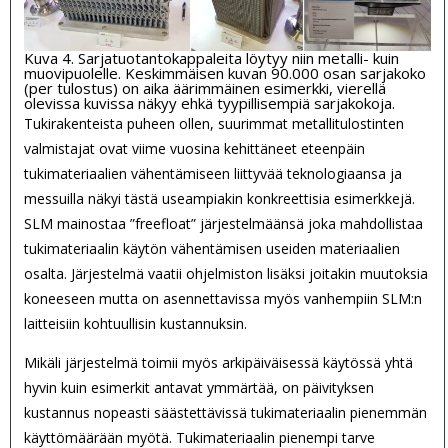
Kuva 4. Sarjatuotantokappaleita löytyy niin metalli- kuin
muovipuolelle. Keskimmäisen kuvan 90.000 osan sarjakoko
(per tulostus) on aika äärimmäinen esimerkki, vierellä
olevissa kuvissa näkyy ehkä tyypillisempiä sarjakokoja.
Tukirakenteista puheen ollen, suurimmat metallitulostinten
valmistajat ovat viime vuosina kehittäneet eteenpäin
tukimateriaalien vähentämiseen liittyvää teknologiaansa ja
messuilla näkyi tästä useampiakin konkreettisia esimerkkejä.
SLM mainostaa ”freefloat” järjestelmäänsä joka mahdollistaa
tukimateriaalin käytön vähentämisen useiden materiaalien
osalta. Järjestelmä vaatii ohjelmiston lisäksi joitakin muutoksia
koneeseen mutta on asennettavissa myös vanhempiin SLM:n
laitteisiin kohtuullisin kustannuksin.
Mikäli järjestelmä toimii myös arkipäiväisessä käytössä yhtä
hyvin kuin esimerkit antavat ymmärtää, on päivityksen
kustannus nopeasti säästettävissä tukimateriaalin pienemmän
käyttömäärään myötä. Tukimateriaalin pienempi tarve