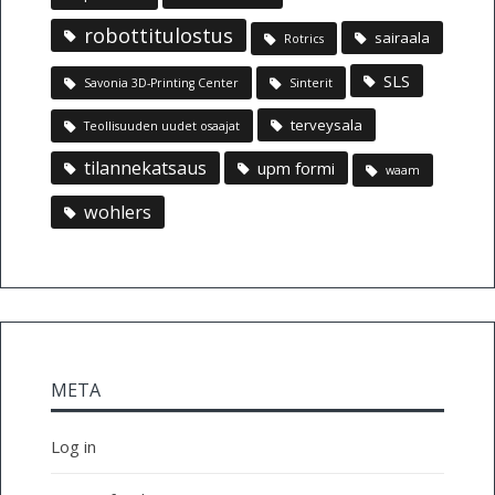
robottitulostus
sairaala
Rotrics
SLS
Savonia 3D-Printing Center
Sinterit
terveysala
Teollisuuden uudet osaajat
tilannekatsaus
upm formi
waam
wohlers
META
Log in