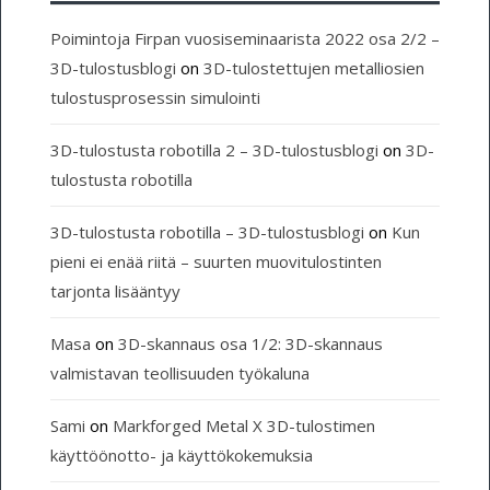
Poimintoja Firpan vuosiseminaarista 2022 osa 2/2 –
3D-tulostusblogi
on
3D-tulostettujen metalliosien
tulostusprosessin simulointi
3D-tulostusta robotilla 2 – 3D-tulostusblogi
on
3D-
tulostusta robotilla
3D-tulostusta robotilla – 3D-tulostusblogi
on
Kun
pieni ei enää riitä – suurten muovitulostinten
tarjonta lisääntyy
Masa
on
3D-skannaus osa 1/2: 3D-skannaus
valmistavan teollisuuden työkaluna
Sami
on
Markforged Metal X 3D-tulostimen
käyttöönotto- ja käyttökokemuksia