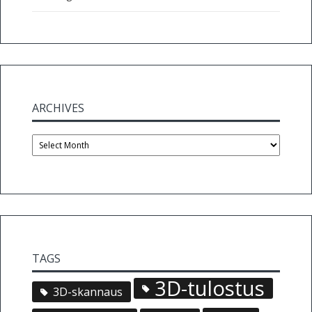
ARCHIVES
Archives
TAGS
3D-tulostus
3D-skannaus