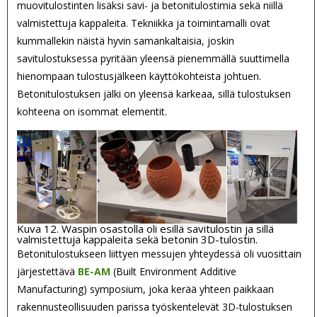
muovitulostinten lisäksi savi- ja betonitulostimia sekä niillä
valmistettuja kappaleita. Tekniikka ja toimintamalli ovat
kummallekin näistä hyvin samankaltaisia, joskin
savitulostuksessa pyritään yleensä pienemmällä suuttimella
hienompaan tulostusjälkeen käyttökohteista johtuen.
Betonitulostuksen jälki on yleensä karkeaa, sillä tulostuksen
kohteena on isommat elementit.
Kuva 12. Waspin osastolla oli esillä savitulostin ja sillä
valmistettuja kappaleita sekä betonin 3D-tulostin.
Betonitulostukseen liittyen messujen yhteydessä oli vuosittain
järjestettävä
BE-AM
(Built Environment Additive
Manufacturing) symposium, joka kerää yhteen paikkaan
rakennusteollisuuden parissa työskentelevät 3D-tulostuksen