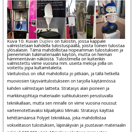
Kuva 10. Kuvan
Duplex
on tulostin, jossa kappale
valmistetaan kahdella tulostuspäällä, joista toinen tulostaa
ylösalaisin. Tämä mahdollistaa nopeamman tulostuksen ja
pienemmän tukimateriaalin käytön, mutta on hieman
hämmentävän näköistä. Tulostimella on kuitenkin
valmistettu viime vuosina mm. useita meloja joilla on
voitettu jopa kultamitaleita.
Väritulostus on ollut mahdollista jo pitkään, ja tällä hetkellä
muoviosien täysväritulostukseen on tarjolla käytännössä
kahden valmistajan laitteita. Stratasys alan pioneeri ja
markkinajohtaja materiaalin suihkutukseen perustuvalla
tekniikallaan, mutta sen rinnalle on viime vuosina noussut
varteenotettavaksi kilpailijaksi Mimaki. Stratasys käyttää
kehittämäänsä Polyjet tekniikkaa, joka mahdollistaa
vokselitason tulostuksen, läpinäkyvän ja joustavan materiaalin