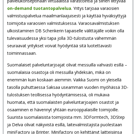
palvelukonseptinaan virtuaalista varastointia ja siihen liittyvää
on-demand tuotantopalvelua
. Yritys tarjoaa varaosien
valmistuspalvelua maailmanlaajuisesti ja käyttää hyväksyttyjä
toimijoita varaosien valmistuksessa. Varaosavalmistuksen
ulkoistaminen DB Schenkerin tapaiselle välittäjälle voikin olla
tulevaisuudessa yksi tapa jolla 3D-tulostusta vähemmän
seuraavat yritykset voivat hyödyntää sitä luotettavasti
toiminnassaan.
Suomalaiset palveluntarjoajat olivat messuilla vahvasti esillä –
suomalaisia osastoja oli messuilla yhdeksän, mikä on
enemmän kuin koskaan aiemmin. Vaikka Suomi on yleisellä
tasolla puhuttaessa Saksaa useamman vuoden myöhässä 3D-
tulostuksen teollisessa hyödyntämisessä, oli mukava
huomata, että suomalaisten palveluntarjoajien osastot ja
osaaminen ei hävennyt yhtään eurooppalaisille toimijoille.
Suurista suomalaisista toimijoista mm. 3DFormtech, 3DStep
ja Delva olivat näkyvistä esillä, laitevalmistajista puolestaan
miniFactory ja Brinter. Minifactory on kehittänyt laitteisiinsa