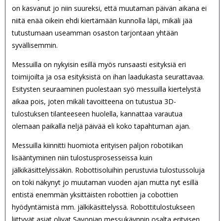
on kasvanut jo niin suureksi, että muutaman päivän aikana ei
niitä enää oikein ehdi kiertämään kunnolla läpi, mikäli jää
tutustumaan useamman osaston tarjontaan yhtään
syvällisemmin.
Messuilla on nykyisin esillä myös runsaasti esityksiä eri
toimijoilta ja osa esityksistä on ihan laadukasta seurattavaa.
Esitysten seuraaminen puolestaan syö messuilla kiertelystä
aikaa pois, joten mikäli tavoitteena on tutustua 3D-
tulostuksen tilanteeseen huolella, kannattaa varautua
olemaan paikalla neljä päivää eli koko tapahtuman ajan.
Messuilla kiinnitti huomiota erityisen paljon robotiikan
lisääntyminen niin tulostusprosesseissa kuin
jälkikäsittelyissäkin. Robottisoluihin perustuvia tulostussoluja
on toki näkynyt jo muutaman vuoden ajan mutta nyt esillä
entistä enemmän yksittäisten robottien ja cobottien
hyödyntämistä mm. jälkikäsittelyssä. Robottitulostukseen
liittyvät asiat olivat Savonian messukäynnin osalta erityisen