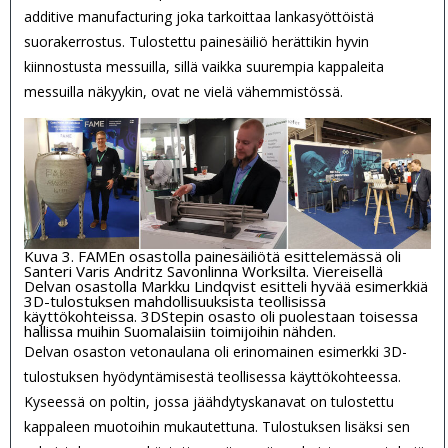
additive manufacturing joka tarkoittaa lankasyöttöistä
suorakerrostus. Tulostettu painesäiliö herättikin hyvin
kiinnostusta messuilla, sillä vaikka suurempia kappaleita
messuilla näkyykin, ovat ne vielä vähemmistössä.
Kuva 3. FAMEn osastolla painesäiliötä esittelemässä oli
Santeri Varis Andritz Savonlinna Worksilta. Viereisellä
Delvan osastolla Markku Lindqvist esitteli hyvää esimerkkiä
3D-tulostuksen mahdollisuuksista teollisissa
käyttökohteissa. 3DStepin osasto oli puolestaan toisessa
hallissa muihin Suomalaisiin toimijoihin nähden.
Delvan osaston vetonaulana oli erinomainen esimerkki 3D-
tulostuksen hyödyntämisestä teollisessa käyttökohteessa.
Kyseessä on poltin, jossa jäähdytyskanavat on tulostettu
kappaleen muotoihin mukautettuna. Tulostuksen lisäksi sen