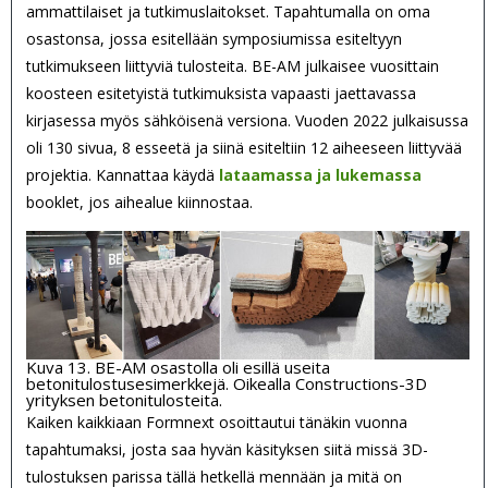
ammattilaiset ja tutkimuslaitokset. Tapahtumalla on oma
osastonsa, jossa esitellään symposiumissa esiteltyyn
tutkimukseen liittyviä tulosteita. BE-AM julkaisee vuosittain
koosteen esitetyistä tutkimuksista vapaasti jaettavassa
kirjasessa myös sähköisenä versiona. Vuoden 2022 julkaisussa
oli 130 sivua, 8 esseetä ja siinä esiteltiin 12 aiheeseen liittyvää
projektia. Kannattaa käydä
lataamassa ja lukemassa
booklet, jos aihealue kiinnostaa.
Kuva 13. BE-AM osastolla oli esillä useita
betonitulostusesimerkkejä. Oikealla Constructions-3D
yrityksen betonitulosteita.
Kaiken kaikkiaan Formnext osoittautui tänäkin vuonna
tapahtumaksi, josta saa hyvän käsityksen siitä missä 3D-
tulostuksen parissa tällä hetkellä mennään ja mitä on