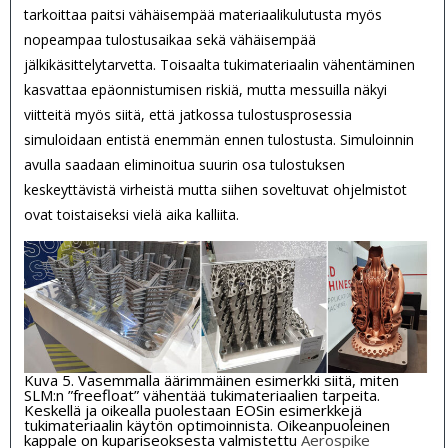
tarkoittaa paitsi vähäisempää materiaalikulutusta myös
nopeampaa tulostusaikaa sekä vähäisempää
jälkikäsittelytarvetta. Toisaalta tukimateriaalin vähentäminen
kasvattaa epäonnistumisen riskiä, mutta messuilla näkyi
viitteitä myös siitä, että jatkossa tulostusprosessia
simuloidaan entistä enemmän ennen tulostusta. Simuloinnin
avulla saadaan eliminoitua suurin osa tulostuksen
keskeyttävistä virheistä mutta siihen soveltuvat ohjelmistot
ovat toistaiseksi vielä aika kalliita.
Kuva 5. Vasemmalla äärimmäinen esimerkki siitä, miten
SLM:n ”freefloat” vähentää tukimateriaalien tarpeita.
Keskellä ja oikealla puolestaan EOSin esimerkkejä
tukimateriaalin käytön optimoinnista. Oikeanpuoleinen
kappale on kupariseoksesta valmistettu
Aerospike