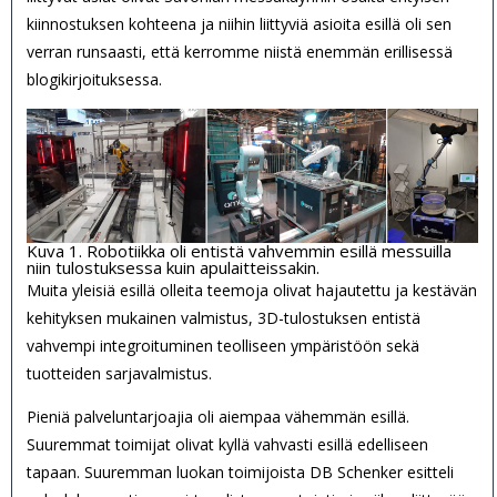
kiinnostuksen kohteena ja niihin liittyviä asioita esillä oli sen
verran runsaasti, että kerromme niistä enemmän erillisessä
blogikirjoituksessa.
Kuva 1. Robotiikka oli entistä vahvemmin esillä messuilla
niin tulostuksessa kuin apulaitteissakin.
Muita yleisiä esillä olleita teemoja olivat hajautettu ja kestävän
kehityksen mukainen valmistus, 3D-tulostuksen entistä
vahvempi integroituminen teolliseen ympäristöön sekä
tuotteiden sarjavalmistus.
Pieniä palveluntarjoajia oli aiempaa vähemmän esillä.
Suuremmat toimijat olivat kyllä vahvasti esillä edelliseen
tapaan. Suuremman luokan toimijoista DB Schenker esitteli