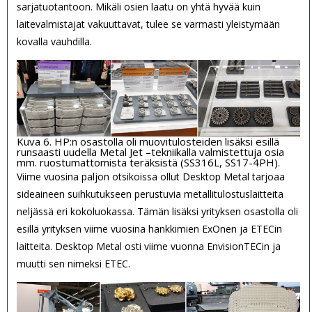
sarjatuotantoon. Mikäli osien laatu on yhtä hyvää kuin
laitevalmistajat vakuuttavat, tulee se varmasti yleistymään
kovalla vauhdilla.
Kuva 6. HP:n osastolla oli muovitulosteiden lisäksi esillä
runsaasti uudella Metal Jet –tekniikalla valmistettuja osia
mm. ruostumattomista teräksistä (SS316L, SS17-4PH).
Viime vuosina paljon otsikoissa ollut Desktop Metal tarjoaa
sideaineen suihkutukseen perustuvia metallitulostuslaitteita
neljässä eri kokoluokassa. Tämän lisäksi yrityksen osastolla oli
esillä yrityksen viime vuosina hankkimien ExOnen ja ETECin
laitteita. Desktop Metal osti viime vuonna EnvisionTECin ja
muutti sen nimeksi ETEC.