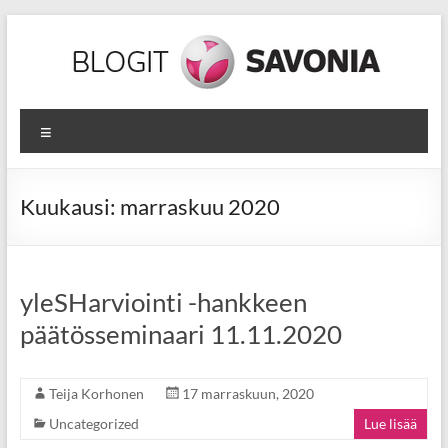
Skip
to
content
yleSHarviointi
Valikko
–
2020
Kuukausi:
marraskuu 2020
luvun
osaamisen
arviointia
yleSHarviointi -hankkeen
päätösseminaari 11.11.2020
Teija Korhonen
17 marraskuun, 2020
Uncategorized
Lue lisää