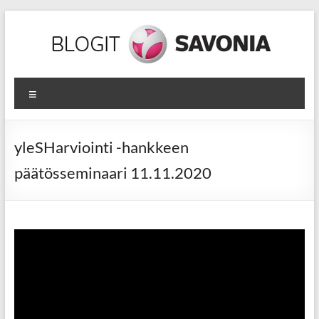
Skip
to
content
yleSHarviointi
Valikko
–
2020
yleSHarviointi -hankkeen
luvun
päätösseminaari 11.11.2020
osaamisen
arviointia