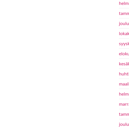
helm
tamm
joul
loka
syys
elok
kesä
huht
maal
helm
marr
tamm
joul