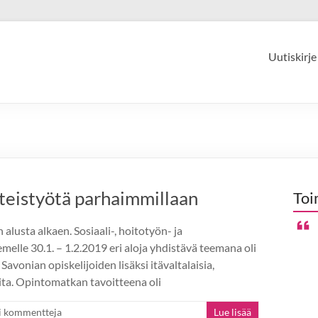
Uutiskirje
teistyötä parhaimmillaan
Toi
alusta alkaen. Sosiaali-, hoitotyön- ja
melle 30.1. – 1.2.2019 eri aloja yhdistävä teemana oli
avonian opiskelijoiden lisäksi itävaltalaisia,
joita. Opintomatkan tavoitteena oli
i kommentteja
Lue lisää