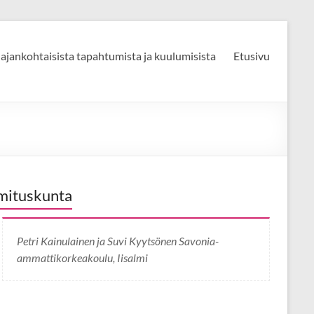
 ajankohtaisista tapahtumista ja kuulumisista
Etusivu
mituskunta
Petri Kainulainen ja Suvi Kyytsönen Savonia-
ammattikorkeakoulu, Iisalmi