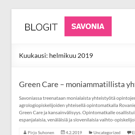
Skip
to
AgriFuture
Ajankohtaista
content
luonnonvara-
Iisalmi
alalta
Iisalmesta
Kuukausi:
helmikuu 2019
Green Care – moniammatillista yh
Savoniassa treenataan monialaista yhteistyötä opintojen 
agrologiopiskelijoiden yhteisellä opintomatkalla Rovanie
Green Care ja kansainvälisyys. Opintomatkalle osallistui S
espanjalaisia, venäläisiä ja slovenilaisia vaihto-opiskeli
Pirjo Suhonen
4.2.2019
Uncategorized
E