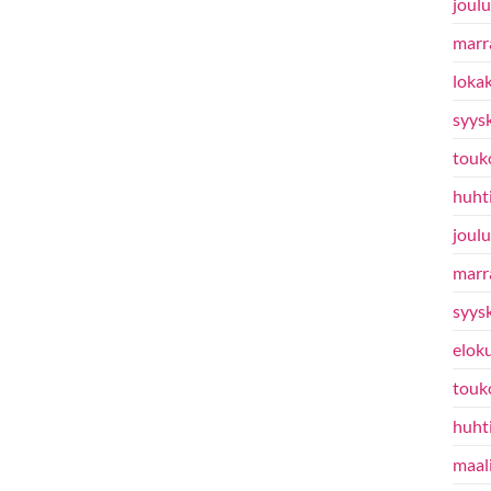
joul
marr
loka
syys
touk
huht
joul
marr
syys
elok
touk
huht
maal