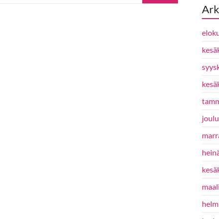
Ark
elok
kesä
syys
kesä
tamm
joul
marr
hein
kesä
maal
helm