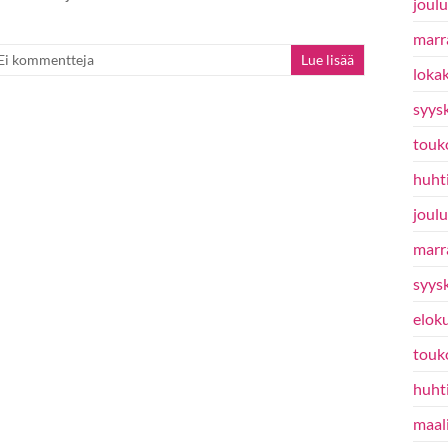
joul
marr
Ei kommentteja
Lue lisää
loka
syys
touk
huht
joul
marr
syys
elok
touk
huht
maal