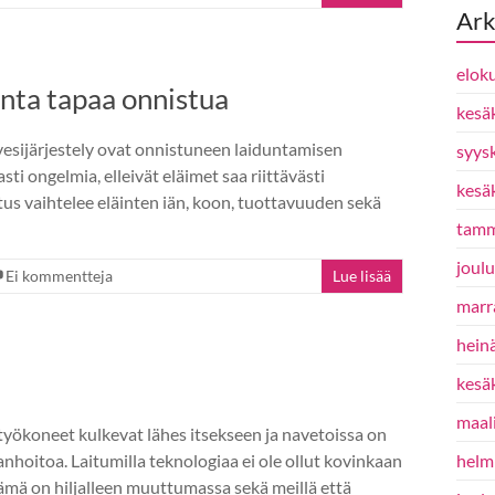
Ark
elok
onta tapaa onnistua
kesä
sijärjestely ovat onnistuneen laiduntamisen
syys
 ongelmia, elleivät eläimet saa riittävästi
kesä
tus vaihtelee eläinten iän, koon, tuottavuuden sekä
tamm
joul
Ei kommentteja
Lue lisää
marr
hein
kesä
maal
yökoneet kulkevat lähes itsekseen ja navetoissa on
hoitoa. Laitumilla teknologiaa ei ole ollut kovinkaan
helm
tämä on hiljalleen muuttumassa sekä meillä että