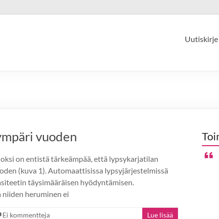
Uutiskirje
 ympäri vuoden
Toi
ksi on entistä tärkeämpää, että lypsykarjatilan
oden (kuva 1). Automaattisissa lypsyjärjestelmissä
asiteetin täysimääräisen hyödyntämisen.
a niiden heruminen ei
Ei kommentteja
Lue lisää