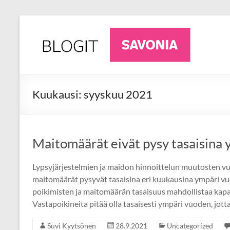
Skip
to
AgriFuture
Ajankohtaista
content
luonnonvara-
Iisalmi
alalta
Iisalmesta
Kuukausi:
syyskuu 2021
Maitomäärät eivät pysy tasaisina
Lypsyjärjestelmien ja maidon hinnoittelun muutosten vuo
maitomäärät pysyvät tasaisina eri kuukausina ympäri vu
poikimisten ja maitomäärän tasaisuus mahdollistaa kap
Vastapoikineita pitää olla tasaisesti ympäri vuoden, jott
Suvi Kyytsönen
28.9.2021
Uncategorized