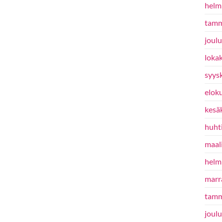
helm
tamm
joul
loka
syys
elok
kesä
huht
maal
helm
marr
tamm
joul