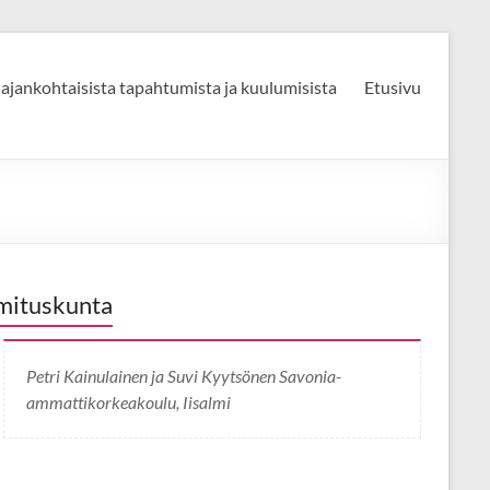
 ajankohtaisista tapahtumista ja kuulumisista
Etusivu
mituskunta
Petri Kainulainen ja Suvi Kyytsönen Savonia-
ammattikorkeakoulu, Iisalmi