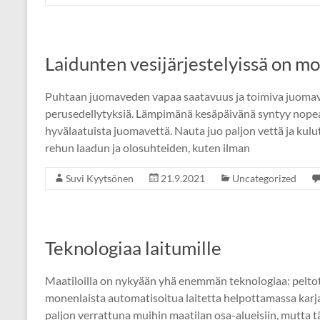
Laidunten vesijärjestelyissä on m
Puhtaan juomaveden vapaa saatavuus ja toimiva juomave
perusedellytyksiä. Lämpimänä kesäpäivänä syntyy nopeasti
hyvälaatuista juomavettä. Nauta juo paljon vettä ja kulu
rehun laadun ja olosuhteiden, kuten ilman
Suvi Kyytsönen
21.9.2021
Uncategorized
Teknologiaa laitumille
Maatiloilla on nykyään yhä enemmän teknologiaa: peltot
monenlaista automatisoitua laitetta helpottamassa karjan
paljon verrattuna muihin maatilan osa-alueisiin, mutta 