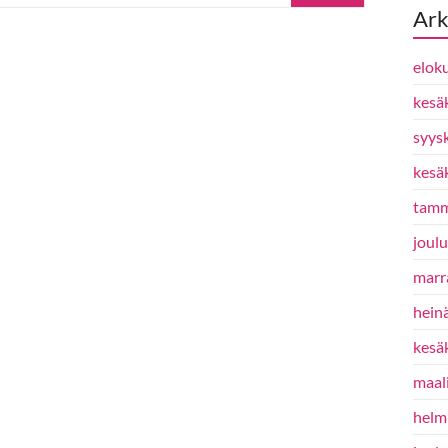
Ark
elok
kesä
syys
kesä
tamm
joul
marr
hein
kesä
maal
helm