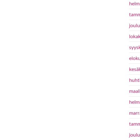
helm
tamm
joul
loka
syys
elok
kesä
huht
maal
helm
marr
tamm
joul