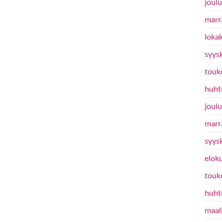
joul
marr
loka
syys
touk
huht
joul
marr
syys
elok
touk
huht
maal