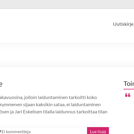
Uutiskirje
e
Toi
akavuosina, jolloin laiduntaminen tarkoitti koko
kymmenen sijaan kaksikin sataa, ei laiduntaminen
sen ja Jari Eskelisen tilalla laidunnus tarkoittaa tilan
Ei kommentteja
Lue lisää