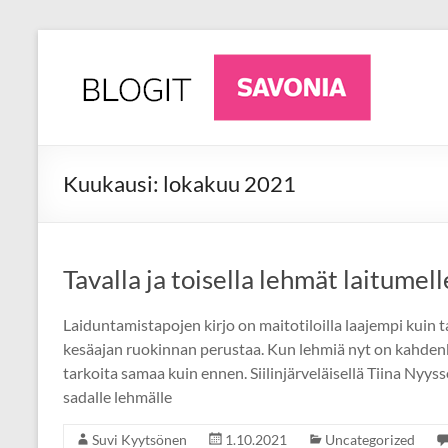
Skip
to
AgriFuture
Ajankohtaista
content
luonnonvara-
Iisalmi
alalta
Iisalmesta
Kuukausi:
lokakuu 2021
Tavalla ja toisella lehmät laitumell
Laiduntamistapojen kirjo on maitotiloilla laajempi kuin t
kesäajan ruokinnan perustaa. Kun lehmiä nyt on kahden
tarkoita samaa kuin ennen. Siilinjärveläisellä Tiina Nyyssö
sadalle lehmälle
Suvi Kyytsönen
1.10.2021
Uncategorized