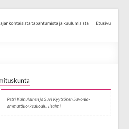
 ajankohtaisista tapahtumista ja kuulumisista
Etusivu
mituskunta
Petri Kainulainen ja Suvi Kyytsönen Savonia-
ammattikorkeakoulu, Iisalmi