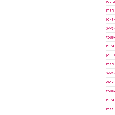
joul
marr
loka
syys
touk
huht
joul
marr
syys
elok
touk
huht
maal