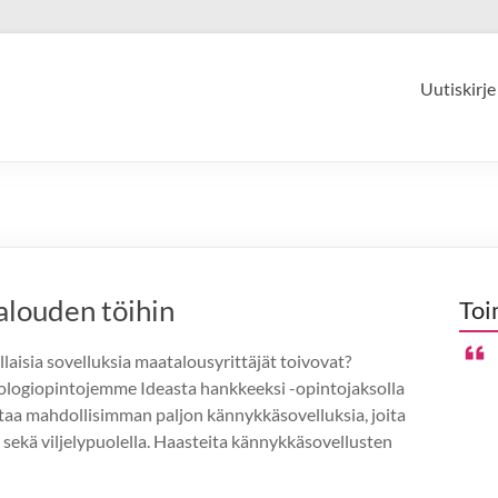
Uutiskirje
alouden töihin
Toi
aisia sovelluksia maatalousyrittäjät toivovat?
ologiopintojemme Ideasta hankkeeksi -opintojaksolla
taa mahdollisimman paljon kännykkäsovelluksia, joita
 sekä viljelypuolella. Haasteita kännykkäsovellusten