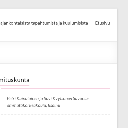
 ajankohtaisista tapahtumista ja kuulumisista
Etusivu
mituskunta
Petri Kainulainen ja Suvi Kyytsönen Savonia-
ammattikorkeakoulu, Iisalmi