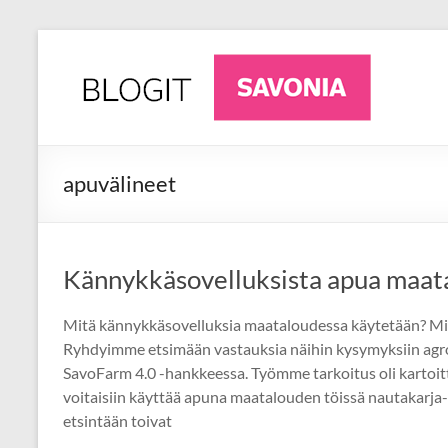
Skip
to
AgriFuture
Ajankohtaista
content
luonnonvara-
Iisalmi
alalta
Iisalmesta
apuvälineet
Kännykkäsovelluksista apua maat
Mitä kännykkäsovelluksia maataloudessa käytetään? Mill
Ryhdyimme etsimään vastauksia näihin kysymyksiin agr
SavoFarm 4.0 -hankkeessa. Työmme tarkoitus oli kartoit
voitaisiin käyttää apuna maatalouden töissä nautakarja-
etsintään toivat