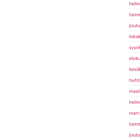
helm
tamm
joul
loka
syys
elok
kesä
huht
maal
helm
marr
tamm
joul