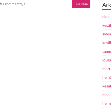
Ark
Ei kommentteja
Lue lisää
elok
kesä
syys
kesä
tamm
joul
marr
hein
kesä
maal
helm