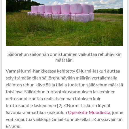
Säilörehun säilönnän onnistuminen vaikuttaa rehuhävikin
määrään.
VarmaNurmi-hankkeessa kehitetty €Nurmi-laskuri auttaa
selvittämään tilan säilörehuhävikin määrän vertailemalla
eläinten rehun käyttöä ja tilalla tuotetun säilörehun määrää
toisiinsa. Säilörehun tuotantokustannuksen laskeminen
nettosadolle antaa realistisemman tuloksen kuin
bruttosadolle laskeminen [2]. €Nurmi-laskurin löydät
Savonia-ammattikorkeakoulun
OpenEdu-Moodlesta
, jonne
voit kirjautua vaikkapa Gmail-tunnuksellasi. Kurssiavain on
€Nurmi
.