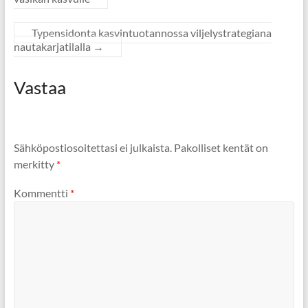
Typensidonta kasvintuotannossa viljelystrategiana
nautakarjatilalla
→
Vastaa
Sähköpostiosoitettasi ei julkaista.
Pakolliset kentät on
merkitty
*
Kommentti
*