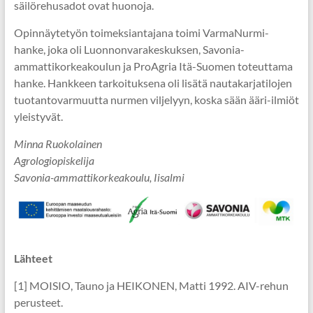
säilörehusadot ovat huonoja.
Opinnäytetyön toimeksiantajana toimi VarmaNurmi-
hanke, joka oli Luonnonvarakeskuksen, Savonia-
ammattikorkeakoulun ja ProAgria Itä-Suomen toteuttama
hanke. Hankkeen tarkoituksena oli lisätä nautakarjatilojen
tuotantovarmuutta nurmen viljelyyn, koska sään ääri-ilmiöt
yleistyvät.
Minna Ruokolainen
Agrologiopiskelija
Savonia-ammattikorkeakoulu, Iisalmi
Lähteet
[1] MOISIO, Tauno ja HEIKONEN, Matti 1992. AIV-rehun
perusteet.