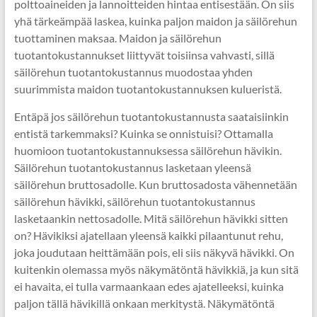
polttoaineiden ja lannoitteiden hintaa entisestään. On siis
yhä tärkeämpää laskea, kuinka paljon maidon ja säilörehun
tuottaminen maksaa. Maidon ja säilörehun
tuotantokustannukset liittyvät toisiinsa vahvasti, sillä
säilörehun tuotantokustannus muodostaa yhden
suurimmista maidon tuotantokustannuksen kulueristä.
Entäpä jos säilörehun tuotantokustannusta saataisiinkin
entistä tarkemmaksi? Kuinka se onnistuisi? Ottamalla
huomioon tuotantokustannuksessa säilörehun hävikin.
Säilörehun tuotantokustannus lasketaan yleensä
säilörehun bruttosadolle. Kun bruttosadosta vähennetään
säilörehun hävikki, säilörehun tuotantokustannus
lasketaankin nettosadolle. Mitä säilörehun hävikki sitten
on? Hävikiksi ajatellaan yleensä kaikki pilaantunut rehu,
joka joudutaan heittämään pois, eli siis näkyvä hävikki. On
kuitenkin olemassa myös näkymätöntä hävikkiä, ja kun sitä
ei havaita, ei tulla varmaankaan edes ajatelleeksi, kuinka
paljon tällä hävikillä onkaan merkitystä. Näkymätöntä