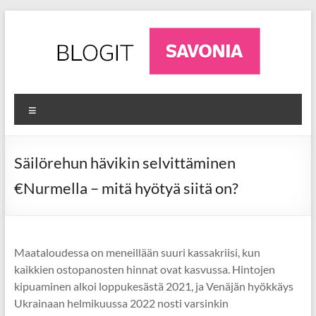
Skip
to
content
AgriFuture
Ajankohtaista
Valikko
luonnonvara-
Iisalmi
alalta
Iisalmesta
Säilörehun hävikin selvittäminen
€Nurmella – mitä hyötyä siitä on?
Maataloudessa on meneillään suuri kassakriisi, kun
kaikkien ostopanosten hinnat ovat kasvussa. Hintojen
kipuaminen alkoi loppukesästä 2021, ja Venäjän hyökkäys
Ukrainaan helmikuussa 2022 nosti varsinkin