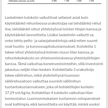
Laskelmien tuloksiin vaikuttivat sellaiset asiat kuin
käytetäänkö rehunteossa urakoitsijaa vai tehdäänkö rehut
itse, tehdäänkö rehut yhteistyössä toisten tilojen kanssa ja
käytetäänkö lannoitteita. Lisäksi laskelmiin vaikutti se,
onko tehty pelto- ja salaojahankintoja sekä miten suuret
ovat huolto- ja kunnossapitokustannukset. Kohdetila 1
tekee rehut yhteistyössä kolmen muun tilan kanssa, ja
rehuntekokalusto on yhteisomistuksessa yhteistyötilojen
kanssa. Tämä vaikuttaa koneinvestointeihin, sillä investointi
jakautuu neljän tilan kesken. Kohdetilalla 3 urakoitsija
tekee säilörehun, mikä yhdistettynä huonoon
säilörehusatoon vaikuttaa suuresti säilörehun
tuotantokustannukseen, joka oli kohdetilojen korkein:
37,29 snt/kg ka. Kohdetilan 4 tuloksiin vaikuttaa tilan
luomustatus. Luonnonmukaisen tuotannon ostopanokset
ovat kalliimpia, eikä lannoitteita voi käyttää, minkä vuoksi