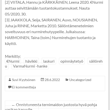
[2] VIITALA, Hannu ja KÄRKKÄINEN, Leena 2020. €Nurmi
auttaa selvittämään tuotantokustannukset. Nauta
05/2020, 30.
[3] JAAKKOLA, Seija, SAIRANEN, Auvo, NOUSIAINEN,
Juha ja RINNE, Marketta 2010. Säilöntämenetelmien
soveltuvuus eri nurmirehutyypeille. Julkaisussa:
HARMOINEN, Taina (toim.) Nurmirehujen tuotanto ja
käyttö.
Merkitty:
€Nurmi
hävikki
laskuri
opinnäytetyö
säilöreh
u
VarmaNurmi -hanke
Suvi Kyytsönen
28.6.2022
Uncategorized
Ei kommentteja
←
Onnistuneesta ternimaidon juotosta hyvä pohja
vasikan kasvulle