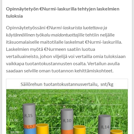
Opinnäytetyön €Nurmi-laskurilla tehtyjen laskelmien
tuloksia
Opinnäytetyössäni
€Nurmi-laskurista luotettava ja
käytännöllinen työkalu maidontuottajille
tehtiin neljälle
itäsuomalaiselle maitotilalle laskelmat €Nurmi-laskurilla.
Laskelmien myötä €Nurmeen saatiin luotua
vertailuaineisto, johon viljelijä voi vertailla omia tuloksiaan
vaikkapa tuotantokustannusten osalta. Vertailun avulla
saadaan selville oman tuotannon kehittämiskohteet.