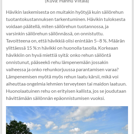
(Kuva: Hannu Viitala)
Hävikin laskemisesta on muitakin hyötyjä kuin säilörehun
tuotantokustannuksen tarkentuminen. Hävikin tuloksesta
voidaan päätellä, miten säilörehun tuotannossa, ja
varsinkin säilörehun säilönnässä, on onnistuttu.
Tavoitteena on, että hävikkiä olisi enintään 5–8 %. Määrän
ylittäessä 15 %:n hävikki on huonolla tasolla. Korkeaan
hävikkiin on hyvä miettiä syitä: onko rehun säilöntä
onnistunut, pääseekö rehu lämpenemään jossakin
vaiheessa ja onko rehunkorjuussa parantamisen varaa?
Lämpenemisen myötä myös rehun laatu kärsii, mikä voi
aiheuttaa ongelmia lehmien terveyteen tai maidon laatuun.
Huonolaatuinen rehu on erityisen kallista, jos se joudutaan
hävittämään säilönnän epäonnistumisen vuoksi.