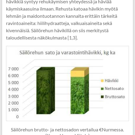
hävikkiä syntyy rehukäymisen yhteydessä ja häviää
käymiskaasuina ilmaan. Rehusta katoaa hävikin myötä
lehmän ja maidontuotannon kannalta erittäin tärkeitä
ravintoaineita: hiilihydraatteja, valkuaisaineita sekä
kivennäisiä. Säilörehun hävikillä on siis merkitystä
taloudellisesta näkökulmasta [1,3].
Säilörehun brutto- ja nettosadon vertailua €Nurmessa.