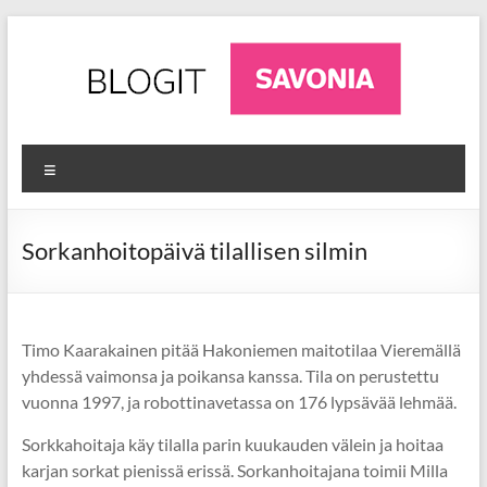
Skip
to
content
AgriFuture
Ajankohtaista
Valikko
luonnonvara-
Iisalmi
alalta
Iisalmesta
Sorkanhoitopäivä tilallisen silmin
Timo Kaarakainen pitää Hakoniemen maitotilaa Vieremällä
yhdessä vaimonsa ja poikansa kanssa. Tila on perustettu
vuonna 1997, ja robottinavetassa on 176 lypsävää lehmää.
Sorkkahoitaja käy tilalla parin kuukauden välein ja hoitaa
karjan sorkat pienissä erissä. Sorkanhoitajana toimii Milla