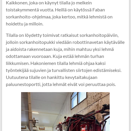
Kaikkonen, joka on käynyt tilalla jo melkein
toistakymmentä vuotta. Heillä on käytössä Faban
sorkanhoito-ohjelmaa, joka kertoo, mitkä lehmistä on
hoidettu ja milloin.
Tilalla on löydetty toimivat ratkaisut sorkanhoitopäiviin,
jolloin sorkanhoitopukki viedään robottinavetan käytävälle
ja aidoista rakennetaan kuja, mihin mahtuu yksi lehmä
odottamaan vuoroaan. Kuja estää lehmän turhan
liikkumisen. Hakoniemen tilalla lehmiä ohjaa kaksi
työntekijää sujuvien ja turvallisten siirtojen edistämiseksi.
Uutuutena tilalle on hankittu kevytaitakujaan
paluunestoportti, jotta lehmät eivät voi peruuttaa pois.