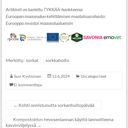
Artikkeli on tuotettu TYKKÄÄ-hankkeessa
Euroopan maaseudun kehittämisen maatalousrahasto:
Eurooppa investoi maaseutualueisiin
Merkitty:
sorkat
sorkkahoito
Suvi Kyytsönen
12.6.2024
Uncategorized
Ei kommentteja
←
Kohti onnistunutta sorkanhoitopäivää
Kompostoidun hevosenlannan käyttö lannoitteena
kasvinviljelyssä
→