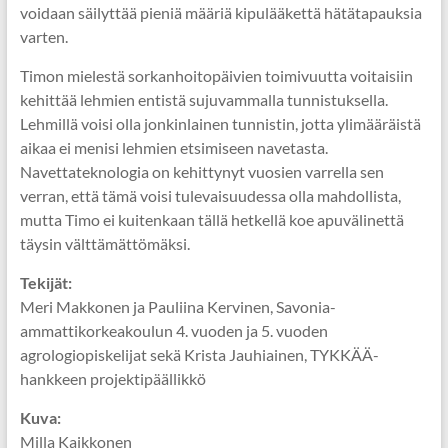
voidaan säilyttää pieniä määriä kipulääkettä hätätapauksia
varten.
Timon mielestä sorkanhoitopäivien toimivuutta voitaisiin
kehittää lehmien entistä sujuvammalla tunnistuksella.
Lehmillä voisi olla jonkinlainen tunnistin, jotta ylimääräistä
aikaa ei menisi lehmien etsimiseen navetasta.
Navettateknologia on kehittynyt vuosien varrella sen
verran, että tämä voisi tulevaisuudessa olla mahdollista,
mutta Timo ei kuitenkaan tällä hetkellä koe apuvälinettä
täysin välttämättömäksi.
Tekijät:
Meri Makkonen ja Pauliina Kervinen, Savonia-
ammattikorkeakoulun 4. vuoden ja 5. vuoden
agrologiopiskelijat sekä Krista Jauhiainen, TYKKÄÄ-
hankkeen projektipäällikkö
Kuva:
Milla Kaikkonen