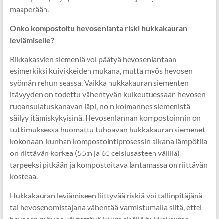
maaperään.
Onko kompostoitu hevosenlanta riski hukkakauran
leviämiselle?
Rikkakasvien siemeniä voi päätyä hevosenlantaan
esimerkiksi kuivikkeiden mukana, mutta myös hevosen
syömän rehun seassa. Vaikka hukkakauran siementen
itävyyden on todettu vähentyvän kulkeutuessaan hevosen
ruoansulatuskanavan läpi, noin kolmannes siemenistä
säilyy itämiskykyisinä. Hevosenlannan kompostoinnin on
tutkimuksessa huomattu tuhoavan hukkakauran siemenet
kokonaan, kunhan kompostointiprosessin aikana lämpötila
on riittävän korkea (55:n ja 65 celsiusasteen välillä)
tarpeeksi pitkään ja kompostoitava lantamassa on riittävän
kosteaa.
Hukkakauran leviämiseen liittyvää riskiä voi tallinpitäjänä
tai hevosenomistajana vähentää varmistumalla siitä, ettei
hevosen rehuna käytettävä kaura sisällä hukkakauraa.