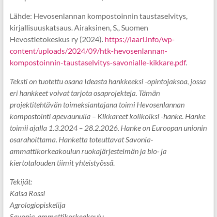
Lähde: Hevosenlannan kompostoinnin taustaselvitys,
kirjallisuuskatsaus. Airaksinen, S., Suomen
Hevostietokeskus ry (2024).
https://laari.info/wp-
content/uploads/2024/09/htk-hevosenlannan-
kompostoinnin-taustaselvitys-savonialle-kikkare.pdf
.
Teksti on tuotettu osana Ideasta hankkeeksi -opintojaksoa, jossa
eri hankkeet voivat tarjota osaprojekteja. Tämän
projektitehtävän toimeksiantajana toimi Hevosenlannan
kompostointi apevaunulla – Kikkareet kolikoiksi -hanke. Hanke
toimii ajalla 1.3.2024 – 28.2.2026. Hanke on Euroopan unionin
osarahoittama. Hanketta toteuttavat Savonia-
ammattikorkeakoulun ruokajärjestelmän ja bio- ja
kiertotalouden tiimit yhteistyössä.
Tekijät:
Kaisa Rossi
Agrologiopiskelija
Savonia-ammattikorkeakoulu