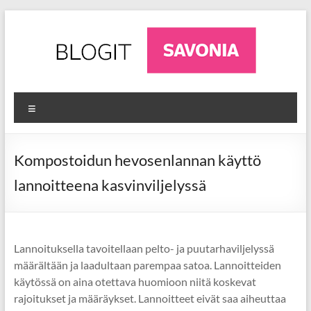
Skip
to
content
AgriFuture
Ajankohtaista
Valikko
luonnonvara-
Iisalmi
alalta
Iisalmesta
Kompostoidun hevosenlannan käyttö
lannoitteena kasvinviljelyssä
Lannoituksella tavoitellaan pelto- ja puutarhaviljelyssä
määrältään ja laadultaan parempaa satoa. Lannoitteiden
käytössä on aina otettava huomioon niitä koskevat
rajoitukset ja määräykset. Lannoitteet eivät saa aiheuttaa