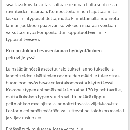
sisältävä kuivikelanta sisältää enemmän hiiltä suhteessa
ravinteiden määrään. Kompostoituminen hajottaa hiiltä
laskien hiilityppisuhdetta, mutta kiinnittämällä huomiota
lannan joukkoon päätyvän kuivikkeen määrään voidaan
vaikuttaa myös kompostoidun lopputuotteen hiili-
typpisuhteeseen.
Kompostoidun hevosenlannan hyödyntäminen
peltoviljelyssä
Lainsäädännössä asetetut rajoitukset lannoitukselle ja
lannoitteiden sisältämien ravinteiden määrille tulee ottaa
huomioon myös hevosenlantakompostia käytettäessä.
Kokonaistypen enimmäismäärä on aina 170 kg hehtaarille,
mutta liukoisen typen suurin sallittu määrä riippuu
peltolohkon maalajista ja lannoitettavasta viljelykasvista.
Fosforin enimmäismäärään vaikuttavat peltolohkon maalaji
ja viljavuusluokka.
Eräässä tutkimuksessa, jossa vertailtiin