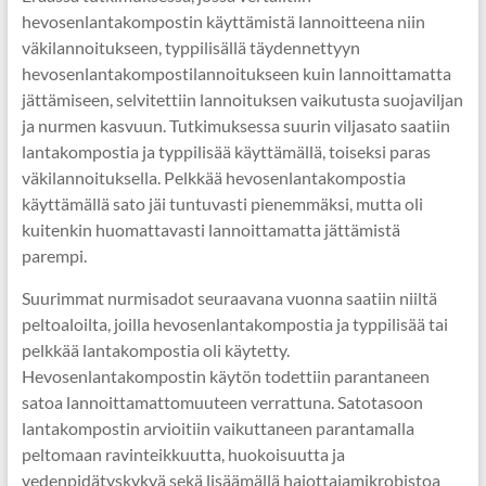
hevosenlantakompostin käyttämistä lannoitteena niin
väkilannoitukseen, typpilisällä täydennettyyn
hevosenlantakompostilannoitukseen kuin lannoittamatta
jättämiseen, selvitettiin lannoituksen vaikutusta suojaviljan
ja nurmen kasvuun. Tutkimuksessa suurin viljasato saatiin
lantakompostia ja typpilisää käyttämällä, toiseksi paras
väkilannoituksella. Pelkkää hevosenlantakompostia
käyttämällä sato jäi tuntuvasti pienemmäksi, mutta oli
kuitenkin huomattavasti lannoittamatta jättämistä
parempi.
Suurimmat nurmisadot seuraavana vuonna saatiin niiltä
peltoaloilta, joilla hevosenlantakompostia ja typpilisää tai
pelkkää lantakompostia oli käytetty.
Hevosenlantakompostin käytön todettiin parantaneen
satoa lannoittamattomuuteen verrattuna. Satotasoon
lantakompostin arvioitiin vaikuttaneen parantamalla
peltomaan ravinteikkuutta, huokoisuutta ja
vedenpidätyskykyä sekä lisäämällä hajottajamikrobistoa