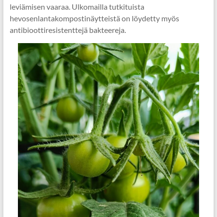
leviämisen vaaraa. Ulkomailla tutkituista
hevosenlantakompostinäytteistä on löydetty myös
antibioottiresistenttejä bakteereja.