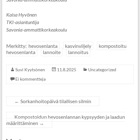
Kaisa Hyvönen
TKI-asiantuntija
Savonia-ammattikorkeakoulu
Merkitty:
hevosenlanta
kasvinviljely
kompostoitu
hevosenlanta
lannoite
lannoitus
Suvi Kyytsönen
11.8.2025
Uncategorized
Ei kommentteja
←
Sorkanhoitopäivä tilallisen silmin
Kompostoidun hevosenlannan kypsyyden ja laadun
määrittäminen
→