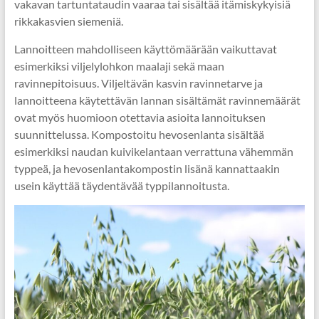
vakavan tartuntataudin vaaraa tai sisältää itämiskykyisiä
rikkakasvien siemeniä.
Lannoitteen mahdolliseen käyttömäärään vaikuttavat
esimerkiksi viljelylohkon maalaji sekä maan
ravinnepitoisuus. Viljeltävän kasvin ravinnetarve ja
lannoitteena käytettävän lannan sisältämät ravinnemäärät
ovat myös huomioon otettavia asioita lannoituksen
suunnittelussa. Kompostoitu hevosenlanta sisältää
esimerkiksi naudan kuivikelantaan verrattuna vähemmän
typpeä, ja hevosenlantakompostin lisänä kannattaakin
usein käyttää täydentävää typpilannoitusta.