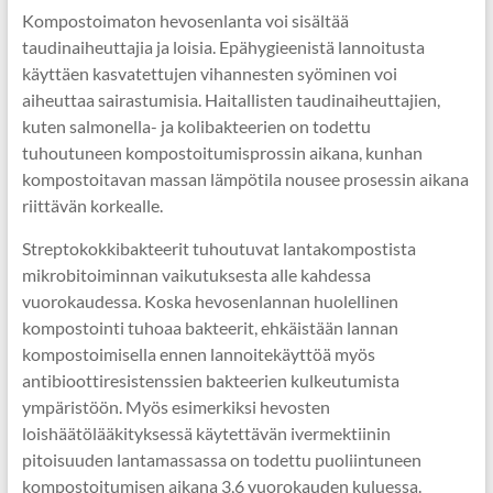
Kompostoimaton hevosenlanta voi sisältää
taudinaiheuttajia ja loisia. Epähygieenistä lannoitusta
käyttäen kasvatettujen vihannesten syöminen voi
aiheuttaa sairastumisia. Haitallisten taudinaiheuttajien,
kuten salmonella- ja kolibakteerien on todettu
tuhoutuneen kompostoitumisprossin aikana, kunhan
kompostoitavan massan lämpötila nousee prosessin aikana
riittävän korkealle.
Streptokokkibakteerit tuhoutuvat lantakompostista
mikrobitoiminnan vaikutuksesta alle kahdessa
vuorokaudessa. Koska hevosenlannan huolellinen
kompostointi tuhoaa bakteerit, ehkäistään lannan
kompostoimisella ennen lannoitekäyttöä myös
antibioottiresistenssien bakteerien kulkeutumista
ympäristöön. Myös esimerkiksi hevosten
loishäätölääkityksessä käytettävän ivermektiinin
pitoisuuden lantamassassa on todettu puoliintuneen
kompostoitumisen aikana 3,6 vuorokauden kuluessa.