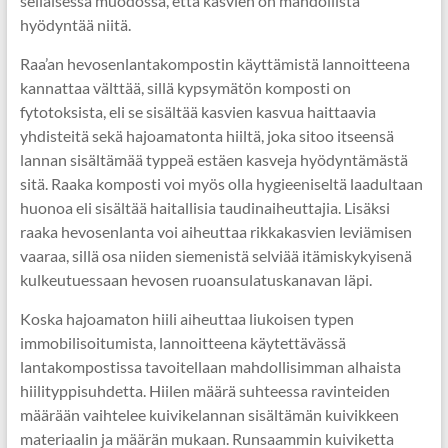
sellaisessa muodossa, että kasvien on mahdollista
hyödyntää niitä.
Raa’an hevosenlantakompostin käyttämistä lannoitteena
kannattaa välttää, sillä kypsymätön komposti on
fytotoksista, eli se sisältää kasvien kasvua haittaavia
yhdisteitä sekä hajoamatonta hiiltä, joka sitoo itseensä
lannan sisältämää typpeä estäen kasveja hyödyntämästä
sitä. Raaka komposti voi myös olla hygieeniseltä laadultaan
huonoa eli sisältää haitallisia taudinaiheuttajia. Lisäksi
raaka hevosenlanta voi aiheuttaa rikkakasvien leviämisen
vaaraa, sillä osa niiden siemenistä selviää itämiskykyisenä
kulkeutuessaan hevosen ruoansulatuskanavan läpi.
Koska hajoamaton hiili aiheuttaa liukoisen typen
immobilisoitumista, lannoitteena käytettävässä
lantakompostissa tavoitellaan mahdollisimman alhaista
hiilityppisuhdetta. Hiilen määrä suhteessa ravinteiden
määrään vaihtelee kuivikelannan sisältämän kuivikkeen
materiaalin ja määrän mukaan. Runsaammin kuiviketta