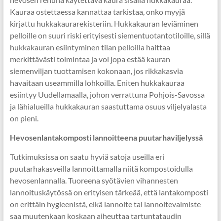
Kauraa ostettaessa kannattaa tarkistaa, onko myyjä
kirjattu hukkakaurarekisteriin. Hukkakauran leviäminen
pelloille on suuri riski erityisesti siementuotantotiloille, sillä
hukkakauran esiintyminen tilan pelloilla haittaa
merkittävästi toimintaa ja voi jopa estää kauran
siemenviljan tuottamisen kokonaan, jos rikkakasvia
havaitaan useammilla lohkoilla. Eniten hukkakauraa
esiintyy Uudellamaalla, johon verrattuna Pohjois-Savossa
ja lähialueilla hukkakauran saastuttama osuus viljelyalasta
on pieni.
Hevosenlantakomposti lannoitteena puutarhaviljelyssä
Tutkimuksissa on saatu hyviä satoja useilla eri
puutarhakasveilla lannoittamalla niitä kompostoidulla
hevosenlannalla. Tuoreena syötävien vihannesten
lannoituskäytössä on erityisen tärkeää, että lantakomposti
on erittäin hygieenistä, eikä lannoite tai lannoitevalmiste
saa muutenkaan koskaan aiheuttaa tartuntataudin