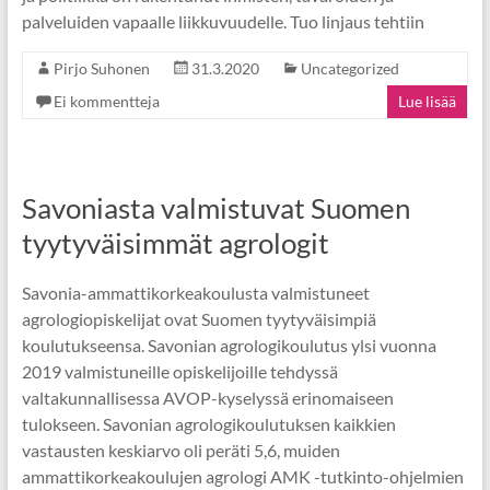
palveluiden vapaalle liikkuvuudelle. Tuo linjaus tehtiin
Pirjo Suhonen
31.3.2020
Uncategorized
Ei kommentteja
Lue lisää
Savoniasta valmistuvat Suomen
tyytyväisimmät agrologit
Savonia-ammattikorkeakoulusta valmistuneet
agrologiopiskelijat ovat Suomen tyytyväisimpiä
koulutukseensa. Savonian agrologikoulutus ylsi vuonna
2019 valmistuneille opiskelijoille tehdyssä
valtakunnallisessa AVOP-kyselyssä erinomaiseen
tulokseen. Savonian agrologikoulutuksen kaikkien
vastausten keskiarvo oli peräti 5,6, muiden
ammattikorkeakoulujen agrologi AMK -tutkinto-ohjelmien