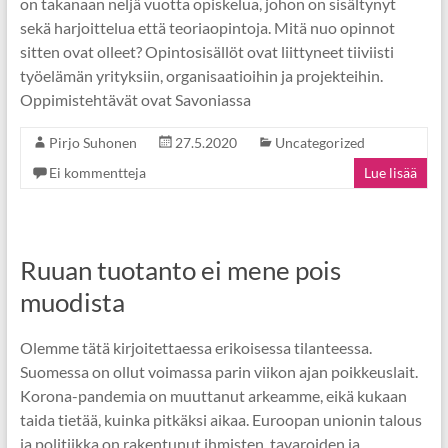
on takanaan neljä vuotta opiskelua, johon on sisältynyt
sekä harjoittelua että teoriaopintoja. Mitä nuo opinnot
sitten ovat olleet? Opintosisällöt ovat liittyneet tiiviisti
työelämän yrityksiin, organisaatioihin ja projekteihin.
Oppimistehtävät ovat Savoniassa
Pirjo Suhonen
27.5.2020
Uncategorized
Ei kommentteja
Lue lisää
Ruuan tuotanto ei mene pois
muodista
Olemme tätä kirjoitettaessa erikoisessa tilanteessa.
Suomessa on ollut voimassa parin viikon ajan poikkeuslait.
Korona-pandemia on muuttanut arkeamme, eikä kukaan
taida tietää, kuinka pitkäksi aikaa. Euroopan unionin talous
ja politiikka on rakentunut ihmisten, tavaroiden ja