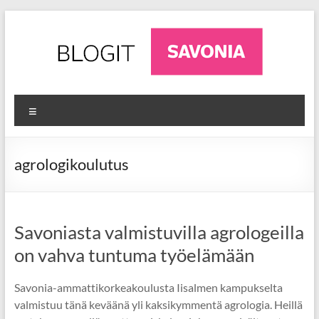
Skip
to
content
AgriFuture
Ajankohtaista
Valikko
luonnonvara-
Iisalmi
alalta
Iisalmesta
agrologikoulutus
Savoniasta valmistuvilla agrologeilla
on vahva tuntuma työelämään
Savonia-ammattikorkeakoulusta Iisalmen kampukselta
valmistuu tänä keväänä yli kaksikymmentä agrologia. Heillä