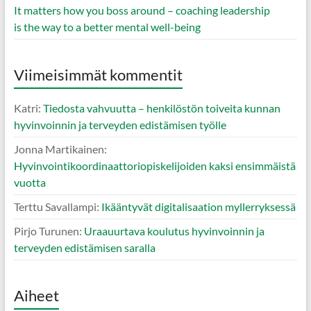
It matters how you boss around – coaching leadership
is the way to a better mental well-being
Viimeisimmät kommentit
Katri
:
Tiedosta vahvuutta – henkilöstön toiveita kunnan
hyvinvoinnin ja terveyden edistämisen työlle
Jonna Martikainen
:
Hyvinvointikoordinaattoriopiskelijoiden kaksi ensimmäistä
vuotta
Terttu Savallampi
:
Ikääntyvät digitalisaation myllerryksessä
Pirjo Turunen
:
Uraauurtava koulutus hyvinvoinnin ja
terveyden edistämisen saralla
Aiheet