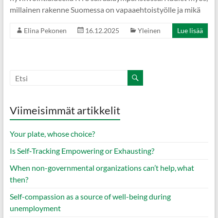
millainen rakenne Suomessa on vapaaehtoistyölle ja mikä
Elina Pekonen
16.12.2025
Yleinen
Lue lisää
Viimeisimmät artikkelit
Your plate, whose choice?
Is Self‑Tracking Empowering or Exhausting?
When non-governmental organizations can’t help, what
then?
Self-compassion as a source of well-being during
unemployment