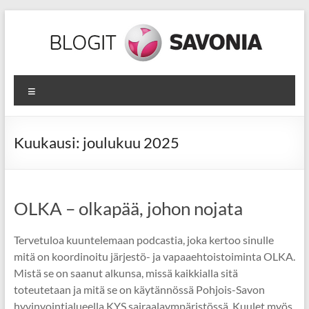
Skip
to
content
Hyvinvoinnin
Valikko
lähteillä
Yksilön,
Kuukausi:
joulukuu 2025
yhteisön
ja
koko
maailman
OLKA – olkapää, johon nojata
parhaaksi!
Tervetuloa kuuntelemaan podcastia, joka kertoo sinulle
mitä on koordinoitu järjestö- ja vapaaehtoistoiminta OLKA.
Mistä se on saanut alkunsa, missä kaikkialla sitä
toteutetaan ja mitä se on käytännössä Pohjois-Savon
hyvinvointialueella KYS sairaalaympäristössä. Kuulet myös,