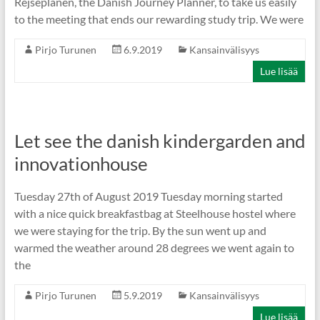
Rejseplanen, the Danish Journey Planner, to take us easily
to the meeting that ends our rewarding study trip. We were
Pirjo Turunen
6.9.2019
Kansainvälisyys
Lue lisää
Let see the danish kindergarden and
innovationhouse
Tuesday 27th of August 2019 Tuesday morning started
with a nice quick breakfastbag at Steelhouse hostel where
we were staying for the trip. By the sun went up and
warmed the weather around 28 degrees we went again to
the
Pirjo Turunen
5.9.2019
Kansainvälisyys
Lue lisää