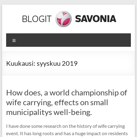
Skip
to
content
Hyvinvoinnin
Valikko
lähteillä
Yksilön,
Kuukausi:
syyskuu 2019
yhteisön
ja
koko
maailman
How does, a world championship of
parhaaksi!
wife carrying, effects on small
municipalitys well-being.
I have done some research on the history of wife carrying
event. It has long roots and has a huge impact on residents