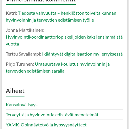
Katri
:
Tiedosta vahvuutta – henkilöstön toiveita kunnan
hyvinvoinnin ja terveyden edistämisen työlle
Jonna Martikainen
:
Hyvinvointikoordinaattoriopiskelijoiden kaksi ensimmäistä
vuotta
Terttu Savallampi
:
Ikääntyvät digitalisaation myllerryksessä
Pirjo Turunen
:
Uraauurtava koulutus hyvinvoinnin ja
terveyden edistämisen saralla
Aiheet
Kansainvälisyys
Terveyttä ja hyvinvointia edistävät menetelmät
YAMK-Opinnäytetyö ja kypsyysnäytteet