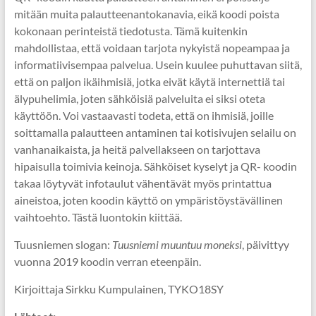
mitään muita palautteenantokanavia, eikä koodi poista
kokonaan perinteistä tiedotusta. Tämä kuitenkin
mahdollistaa, että voidaan tarjota nykyistä nopeampaa ja
informatiivisempaa palvelua. Usein kuulee puhuttavan siitä,
että on paljon ikäihmisiä, jotka eivät käytä internettiä tai
älypuhelimia, joten sähköisiä palveluita ei siksi oteta
käyttöön. Voi vastaavasti todeta, että on ihmisiä, joille
soittamalla palautteen antaminen tai kotisivujen selailu on
vanhanaikaista, ja heitä palvellakseen on tarjottava
hipaisulla toimivia keinoja. Sähköiset kyselyt ja QR- koodin
takaa löytyvät infotaulut vähentävät myös printattua
aineistoa, joten koodin käyttö on ympäristöystävällinen
vaihtoehto. Tästä luontokin kiittää.
Tuusniemen slogan:
Tuusniemi muuntuu moneksi
, päivittyy
vuonna 2019 koodin verran eteenpäin.
Kirjoittaja Sirkku Kumpulainen, TYKO18SY