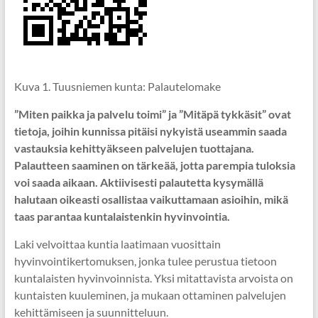
Kuva 1. Tuusniemen kunta: Palautelomake
”Miten paikka ja palvelu toimi” ja ”Mitäpä tykkäsit” ovat
tietoja, joihin kunnissa pitäisi nykyistä useammin saada
vastauksia kehittyäkseen palvelujen tuottajana.
Palautteen saaminen on tärkeää, jotta parempia tuloksia
voi saada aikaan. Aktiivisesti palautetta kysymällä
halutaan oikeasti osallistaa vaikuttamaan asioihin, mikä
taas parantaa kuntalaistenkin hyvinvointia.
Laki velvoittaa kuntia laatimaan vuosittain
hyvinvointikertomuksen, jonka tulee perustua tietoon
kuntalaisten hyvinvoinnista. Yksi mitattavista arvoista on
kuntaisten kuuleminen, ja mukaan ottaminen palvelujen
kehittämiseen ja suunnitteluun.