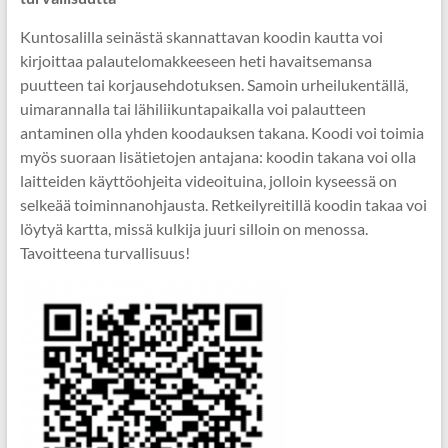
Kuntosalilla seinästä skannattavan koodin kautta voi
kirjoittaa palautelomakkeeseen heti havaitsemansa
puutteen tai korjausehdotuksen. Samoin urheilukentällä,
uimarannalla tai lähiliikuntapaikalla voi palautteen
antaminen olla yhden koodauksen takana. Koodi voi toimia
myös suoraan lisätietojen antajana: koodin takana voi olla
laitteiden käyttöohjeita videoituina, jolloin kyseessä on
selkeää toiminnanohjausta. Retkeilyreitillä koodin takaa voi
löytyä kartta, missä kulkija juuri silloin on menossa.
Tavoitteena turvallisuus!