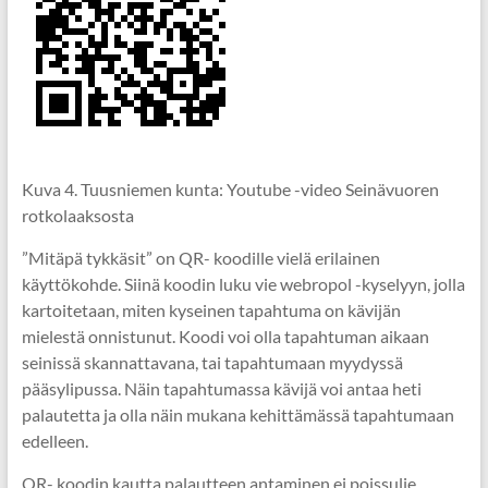
Kuva 4. Tuusniemen kunta: Youtube -video Seinävuoren
rotkolaaksosta
”Mitäpä tykkäsit” on QR- koodille vielä erilainen
käyttökohde. Siinä koodin luku vie webropol -kyselyyn, jolla
kartoitetaan, miten kyseinen tapahtuma on kävijän
mielestä onnistunut. Koodi voi olla tapahtuman aikaan
seinissä skannattavana, tai tapahtumaan myydyssä
pääsylipussa. Näin tapahtumassa kävijä voi antaa heti
palautetta ja olla näin mukana kehittämässä tapahtumaan
edelleen.
QR- koodin kautta palautteen antaminen ei poissulje