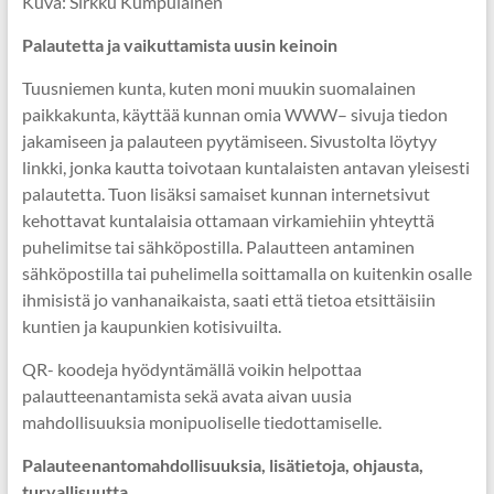
Kuva: Sirkku Kumpulainen
Palautetta ja vaikuttamista uusin keinoin
Tuusniemen kunta, kuten moni muukin suomalainen
paikkakunta, käyttää kunnan omia WWW– sivuja tiedon
jakamiseen ja palauteen pyytämiseen. Sivustolta löytyy
linkki, jonka kautta toivotaan kuntalaisten antavan yleisesti
palautetta. Tuon lisäksi samaiset kunnan internetsivut
kehottavat kuntalaisia ottamaan virkamiehiin yhteyttä
puhelimitse tai sähköpostilla. Palautteen antaminen
sähköpostilla tai puhelimella soittamalla on kuitenkin osalle
ihmisistä jo vanhanaikaista, saati että tietoa etsittäisiin
kuntien ja kaupunkien kotisivuilta.
QR- koodeja hyödyntämällä voikin helpottaa
palautteenantamista sekä avata aivan uusia
mahdollisuuksia monipuoliselle tiedottamiselle.
Palauteenantomahdollisuuksia, lisätietoja, ohjausta,
turvallisuutta