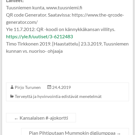
Lähteet:
Tuusniemen kunta, www.tuusniemi.fi
QR code Generator. Saatavissa: https://www.the-qrcode-
generator.com/
Yle 11.7.2012: QR -koodi on kännykkäkansan villitys.
https://yle.fi/uutiset/3-6212483
Timo Tirkkonen 2019. [Haastattelu] 23.3.2019, Tuusniemen
kunnan vs. nuoriso- ohjaaja
Pirjo Turunen
24.4.2019
Terveyttä ja hyvinvointia edistävät menetelmät
←
Kansalaisen #-ajokortti
Pian Pihtiputaan Mummokin digijumppaa
→