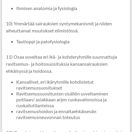
Ihmisen anatomia ja fysiologia
10) Ymmärtää sairauksien syntymekanismit ja niiden
aiheuttamat muutokset elimistössä.
Tautioppi ja patofysiologia
11) Osaa soveltaa eri ikä- ja kohderyhmille suunnattuja
ravitsemus- ja hoitosuosituksia kansansairauksien
ehkäisyssä ja hoidossa.
Kansalliset, eri ikäryhmille kohdistetut
ravitsemussuositukset
Ravitsemussuositusten sisällön soveltaminen
potilaan/ asiakkaan arjen ruokavalinnoissa ja
ruokailutilanteissa
ravitsemushoidon ja ennaltaehkäisevän
ravitsemusneuvonnan toteutus