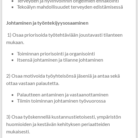
Terveyden ja hyvinvoinnin ongelmien ennakointi
Tekoälyn mahdollisuudet terveyden edistämisessä
Johtaminen ja työntekijyysosaaminen
1) Osaa priorisoida työtehtäviään joustavasti tilanteen
mukaan.
Toiminnan priorisointi ja organisointi
Itsensä johtaminen ja tilanne johtaminen
2) Osaa motivoida työyhteisönsä jäseniä ja antaa sekä
ottaa vastaan palautetta.
Palautteen antaminen ja vastaanottaminen
Tiimin toiminnan johtaminen työvuorossa
3) Osaa työskennellä kustannustietoisesti, ympäristön
huomioiden ja kestävän kehityksen periaatteiden
mukaisesti.