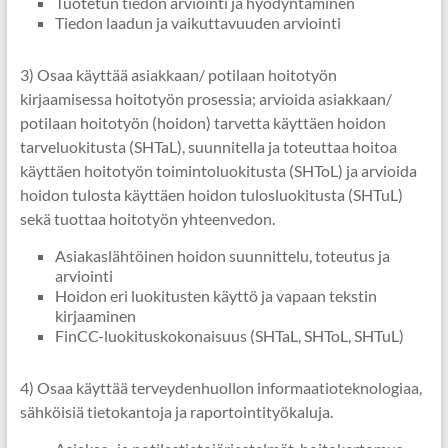
Tuotetun tiedon arviointi ja hyödyntäminen
Tiedon laadun ja vaikuttavuuden arviointi
3) Osaa käyttää asiakkaan/ potilaan hoitotyön
kirjaamisessa hoitotyön prosessia; arvioida asiakkaan/
potilaan hoitotyön (hoidon) tarvetta käyttäen hoidon
tarveluokitusta (SHTaL), suunnitella ja toteuttaa hoitoa
käyttäen hoitotyön toimintoluokitusta (SHToL) ja arvioida
hoidon tulosta käyttäen hoidon tulosluokitusta (SHTuL)
sekä tuottaa hoitotyön yhteenvedon.
Asiakaslähtöinen hoidon suunnittelu, toteutus ja
arviointi
Hoidon eri luokitusten käyttö ja vapaan tekstin
kirjaaminen
FinCC-luokituskokonaisuus (SHTaL, SHToL, SHTuL)
4) Osaa käyttää terveydenhuollon informaatioteknologiaa,
sähköisiä tietokantoja ja raportointityökaluja.