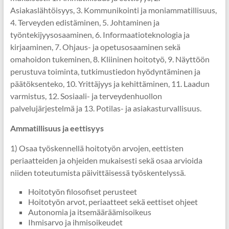
Asiakaslähtöisyys, 3. Kommunikointi ja moniammatillisuus,
4. Terveyden edistäminen, 5. Johtaminen ja
työntekijyysosaaminen, 6. Informaatioteknologia ja
kirjaaminen, 7. Ohjaus- ja opetusosaaminen sekä
omahoidon tukeminen, 8. Kliininen hoitotyö, 9. Näyttöön
perustuva toiminta, tutkimustiedon hyödyntäminen ja
päätöksenteko, 10. Yrittäjyys ja kehittäminen, 11. Laadun
varmistus, 12. Sosiaali- ja terveydenhuollon
palvelujärjestelmä ja 13. Potilas- ja asiakasturvallisuus.
Ammatillisuus ja eettisyys
1) Osaa työskennellä hoitotyön arvojen, eettisten
periaatteiden ja ohjeiden mukaisesti sekä osaa arvioida
niiden toteutumista päivittäisessä työskentelyssä.
Hoitotyön filosofiset perusteet
Hoitotyön arvot, periaatteet sekä eettiset ohjeet
Autonomia ja itsemääräämisoikeus
Ihmisarvo ja ihmisoikeudet