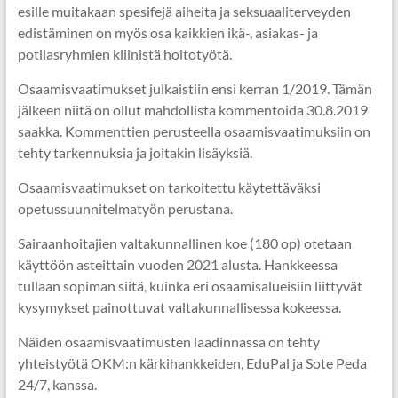
esille muitakaan spesifejä aiheita ja seksuaaliterveyden
edistäminen on myös osa kaikkien ikä-, asiakas- ja
potilasryhmien kliinistä hoitotyötä.
Osaamisvaatimukset julkaistiin ensi kerran 1/2019. Tämän
jälkeen niitä on ollut mahdollista kommentoida 30.8.2019
saakka. Kommenttien perusteella osaamisvaatimuksiin on
tehty tarkennuksia ja joitakin lisäyksiä.
Osaamisvaatimukset on tarkoitettu käytettäväksi
opetussuunnitelmatyön perustana.
Sairaanhoitajien valtakunnallinen koe (180 op) otetaan
käyttöön asteittain vuoden 2021 alusta. Hankkeessa
tullaan sopiman siitä, kuinka eri osaamisalueisiin liittyvät
kysymykset painottuvat valtakunnallisessa kokeessa.
Näiden osaamisvaatimusten laadinnassa on tehty
yhteistyötä OKM:n kärkihankkeiden, EduPal ja Sote Peda
24/7, kanssa.