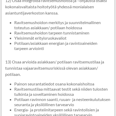
12) Osaa integroida ravitsemushoitoa ja –ohjausta osaksi
kokonaisvaltaista hoitotyötä yhdessä monialaisen
asiantuntijaverkoston kanssa.
Ravitsemushoidon merkitys ja suunnitelmallinen
toteutus asiakkaan/ potilaan hoidossa
Ravitsemushoidon tarpeen tunnistaminen
Yleisimmät erityisruokavaliot
Potilaan/asiakkaan energian ja ravintoaineiden
tarpeen arviointi
13) Osaa arvioida asiakkaan/ potilaan ravitsemustilaa ja
tunnistaa vajaaravitsemusriskissä olevan asiakkaan/
potilaan.
Painon seurantatiedot osana kokonaishoitoa
Ravitsemustilaa mittaavat testit sekä niiden tulosten
tulkinta ja soveltaminen hoidossa
Potilaan ravinnon saanti, ruuan- ja nesteenkulutuksen
seuranta ja yksilöllinen tarvearvio
Energia- ja proteiinitarpeen sekä ravintolisien ja
suojaravintoaineiden yksilöllinen tarvearvio