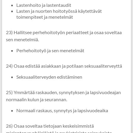
Lastenhoito ja lastentaudit
Lasten ja nuorten hoitotyössä käytettävät
toimenpiteet ja menetelmät
23) Hallitsee perhehoitotyön periaatteet ja osaa soveltaa
sen menetelmiä.
Perhehoitotyö ja sen menetelmät
24) Osaa edistää asiakkaan ja potilaan seksuaaliterveyttä
Seksuaaliterveyden edistäminen
25) Ymmärtää raskauden, synnytyksen ja lapsivuodeajan
normaalin kulun ja seurannan.
Normaali raskaus, synnytys ja lapsivuodeaika
26) Osaa soveltaa tietojaan keskeisimmistä
mielenterveyshäiriöistä ja psykiatrisista sairauksista