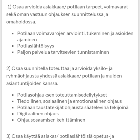
1) Osaa arvioida asiakkaan/ potilaan tarpeet, voimavarat
sekä oman vastuun ohjauksen suunnittelussa ja
omahoidossa.
Potilaan voimavarojen arviointi, tukeminen ja asioiden
ajaminen
Potilaslähtöisyys
Paljon palvelua tarvitsevien tunnistaminen
2) Osaa suunnitella toteuttaa ja arvioida yksilö- ja
ryhmäohjausta yhdessä asiakkaan/ potilaan ja muiden
asiantuntijoiden kanssa.
Potilasohjauksen toteuttamisedellytykset
Tiedollinen, sosiaalinen ja emotionaalinen ohjaus
Potilaan taustatekijät ohjausta säätelevinä tekijöinä
Digitaalinen ohjaus
Ohjausosaamisen kehittäminen
3) Osaa käyttää asiakas/ potilaslähtöisiä opetus-ja