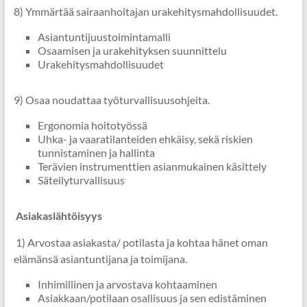
8) Ymmärtää sairaanhoitajan urakehitysmahdollisuudet.
Asiantuntijuustoimintamalli
Osaamisen ja urakehityksen suunnittelu
Urakehitysmahdollisuudet
9) Osaa noudattaa työturvallisuusohjeita.
Ergonomia hoitotyössä
Uhka- ja vaaratilanteiden ehkäisy, sekä riskien
tunnistaminen ja hallinta
Terävien instrumenttien asianmukainen käsittely
Säteilyturvallisuus
Asiakaslähtöisyys
1) Arvostaa asiakasta/ potilasta ja kohtaa hänet oman
elämänsä asiantuntijana ja toimijana.
Inhimillinen ja arvostava kohtaaminen
Asiakkaan/potilaan osallisuus ja sen edistäminen