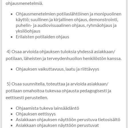
ohjausmenetelmiä.
Ohjausmenetelmien potilaslähtöinen ja monipuolinen
käyttö; suullinen ja kirjallinen ohjaus, demonstrointi,
puhelin- ja audiovisuaalinen ohjaus, ryhmäohjaus ja
yksilöohjaus
Erilaisten potilaiden ohjaus
4) Osaa arvioida ohjauksen tuloksia yhdessä asiakkaan/
potilaan, läheisten ja terveydenhuollon henkilöstön kanssa.
Ohjauksen vaikuttavuus, laatu ja riittävyys
5) Osaa suunnitella, toteuttaa ja arvioida asiakkaan/
potilaan omahoitoa tukevaa ohjausta pedagogisesti ja
eettisesti perustellen.
Ohjaamista tukeva lainsäädäntö
Ohjauksen eettisyys
Asiakkaan ohjauksen näyttöön perustuva tietosisältö
Asiakkaan ohjauksen näyttöön perustuvat