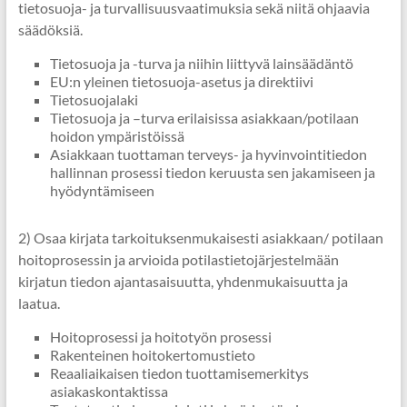
tietosuoja- ja turvallisuusvaatimuksia sekä niitä ohjaavia
säädöksiä.
Tietosuoja ja -turva ja niihin liittyvä lainsäädäntö
EU:n yleinen tietosuoja-asetus ja direktiivi
Tietosuojalaki
Tietosuoja ja –turva erilaisissa asiakkaan/potilaan
hoidon ympäristöissä
Asiakkaan tuottaman terveys- ja hyvinvointitiedon
hallinnan prosessi tiedon keruusta sen jakamiseen ja
hyödyntämiseen
2) Osaa kirjata tarkoituksenmukaisesti asiakkaan/ potilaan
hoitoprosessin ja arvioida potilastietojärjestelmään
kirjatun tiedon ajantasaisuutta, yhdenmukaisuutta ja
laatua.
Hoitoprosessi ja hoitotyön prosessi
Rakenteinen hoitokertomustieto
Reaaliaikaisen tiedon tuottamisemerkitys
asiakaskontaktissa