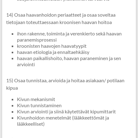
14) Osaa haavanhoidon periaatteet ja osaa soveltaa
tietojaan toteuttaessaan kroonisen haavan hoitoa
ihon rakenne, toiminta ja verenkierto sekä haavan
paranemisprosessi
kroonisten haavojen haavatyypit
haavan etiologia ja ennaltaehkäisy
haavan paikallishoito, haavan paraneminen ja sen
arviointi
15) Osaa tunnistaa, arvioida ja hoitaa asiakaan/ potilaan
kipua
Kivun mekanismit
Kivun tunnistaminen
Kivun arviointi ja siinä käytettävät kipumittarit
Kivunhoidon menetelmät (lääkkeettömät ja
lääkkeelliset)