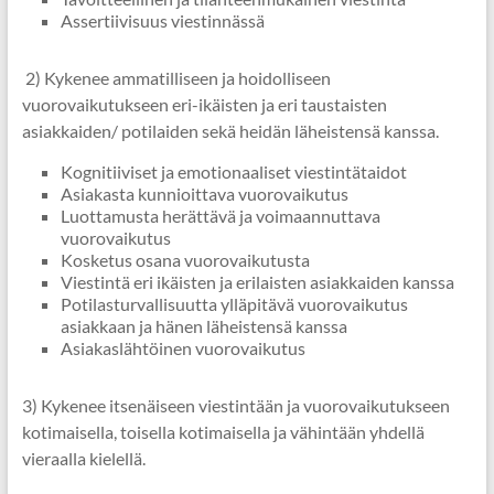
Assertiivisuus viestinnässä
2) Kykenee ammatilliseen ja hoidolliseen
vuorovaikutukseen eri-ikäisten ja eri taustaisten
asiakkaiden/ potilaiden sekä heidän läheistensä kanssa.
Kognitiiviset ja emotionaaliset viestintätaidot
Asiakasta kunnioittava vuorovaikutus
Luottamusta herättävä ja voimaannuttava
vuorovaikutus
Kosketus osana vuorovaikutusta
Viestintä eri ikäisten ja erilaisten asiakkaiden kanssa
Potilasturvallisuutta ylläpitävä vuorovaikutus
asiakkaan ja hänen läheistensä kanssa
Asiakaslähtöinen vuorovaikutus
3) Kykenee itsenäiseen viestintään ja vuorovaikutukseen
kotimaisella, toisella kotimaisella ja vähintään yhdellä
vieraalla kielellä.