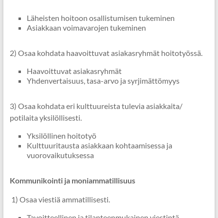
Läheisten hoitoon osallistumisen tukeminen
Asiakkaan voimavarojen tukeminen
2) Osaa kohdata haavoittuvat asiakasryhmät hoitotyössä.
Haavoittuvat asiakasryhmät
Yhdenvertaisuus, tasa-arvo ja syrjimättömyys
3) Osaa kohdata eri kulttuureista tulevia asiakkaita/
potilaita yksilöllisesti.
Yksilöllinen hoitotyö
Kulttuuritausta asiakkaan kohtaamisessa ja
vuorovaikutuksessa
Kommunikointi ja moniammatillisuus
1) Osaa viestiä ammatillisesti.
Tavoitteellinen ja tilanteenmukainen viestintä