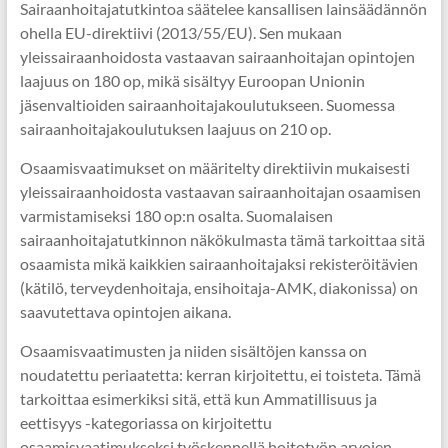
Sairaanhoitajatutkintoa säätelee kansallisen lainsäädännön
ohella EU-direktiivi (2013/55/EU). Sen mukaan
yleissairaanhoidosta vastaavan sairaanhoitajan opintojen
laajuus on 180 op, mikä sisältyy Euroopan Unionin
jäsenvaltioiden sairaanhoitajakoulutukseen. Suomessa
sairaanhoitajakoulutuksen laajuus on 210 op.
Osaamisvaatimukset on määritelty direktiivin mukaisesti
yleissairaanhoidosta vastaavan sairaanhoitajan osaamisen
varmistamiseksi 180 op:n osalta. Suomalaisen
sairaanhoitajatutkinnon näkökulmasta tämä tarkoittaa sitä
osaamista mikä kaikkien sairaanhoitajaksi rekisteröitävien
(kätilö, terveydenhoitaja, ensihoitaja-AMK, diakonissa) on
saavutettava opintojen aikana.
Osaamisvaatimusten ja niiden sisältöjen kanssa on
noudatettu periaatetta: kerran kirjoitettu, ei toisteta. Tämä
tarkoittaa esimerkiksi sitä, että kun Ammatillisuus ja
eettisyys -kategoriassa on kirjoitettu
osaamisvaatimukseksi työskennellä hoitotyön arvojen,