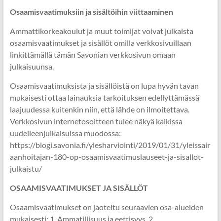
Osaamisvaatimuksiin ja sisältöihin viittaaminen
Ammattikorkeakoulut ja muut toimijat voivat julkaista
osaamisvaatimukset ja sisällöt omilla verkkosivuillaan
linkittämällä tämän Savonian verkkosivun omaan
julkaisuunsa.
Osaamisvaatimuksista ja sisällöistä on lupa hyvän tavan
mukaisesti ottaa lainauksia tarkoituksen edellyttämässä
laajuudessa kuitenkin niin, että lähde on ilmoitettava.
Verkkosivun internetosoitteen tulee näkyä kaikissa
uudelleenjulkaisuissa muodossa:
https://blogi.savonia.fi/ylesharviointi/2019/01/31/yleissair
aanhoitajan-180-op-osaamisvaatimuslauseet-ja-sisallot-
julkaistu/
OSAAMISVAATIMUKSET JA SISÄLLÖT
Osaamisvaatimukset on jaoteltu seuraavien osa-alueiden
mukaisesti: 1. Ammatillisuus ja eettisyys, 2.