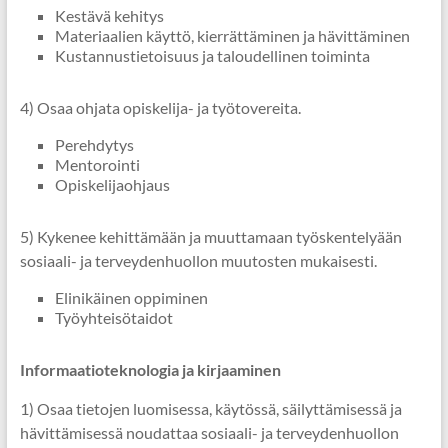
Kestävä kehitys
Materiaalien käyttö, kierrättäminen ja hävittäminen
Kustannustietoisuus ja taloudellinen toiminta
4) Osaa ohjata opiskelija- ja työtovereita.
Perehdytys
Mentorointi
Opiskelijaohjaus
5) Kykenee kehittämään ja muuttamaan työskentelyään
sosiaali- ja terveydenhuollon muutosten mukaisesti.
Elinikäinen oppiminen
Työyhteisötaidot
Informaatioteknologia ja kirjaaminen
1) Osaa tietojen luomisessa, käytössä, säilyttämisessä ja
hävittämisessä noudattaa sosiaali- ja terveydenhuollon