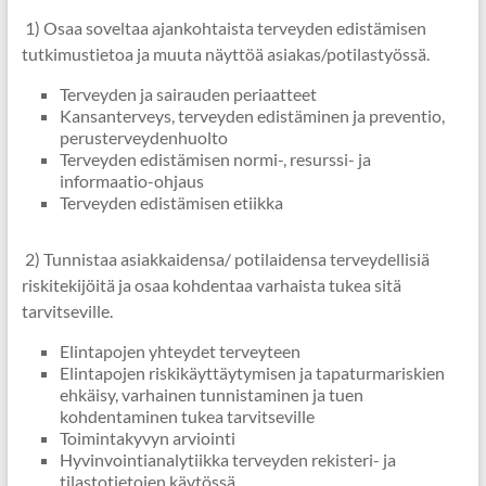
1) Osaa soveltaa ajankohtaista terveyden edistämisen
tutkimustietoa ja muuta näyttöä asiakas/potilastyössä.
Terveyden ja sairauden periaatteet
Kansanterveys, terveyden edistäminen ja preventio,
perusterveydenhuolto
Terveyden edistämisen normi-, resurssi- ja
informaatio-ohjaus
Terveyden edistämisen etiikka
2) Tunnistaa asiakkaidensa/ potilaidensa terveydellisiä
riskitekijöitä ja osaa kohdentaa varhaista tukea sitä
tarvitseville.
Elintapojen yhteydet terveyteen
Elintapojen riskikäyttäytymisen ja tapaturmariskien
ehkäisy, varhainen tunnistaminen ja tuen
kohdentaminen tukea tarvitseville
Toimintakyvyn arviointi
Hyvinvointianalytiikka terveyden rekisteri- ja
tilastotietojen käytössä