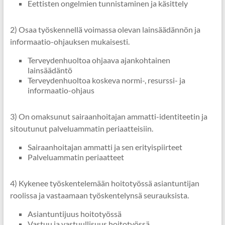
Eettisten ongelmien tunnistaminen ja käsittely
2) Osaa työskennellä voimassa olevan lainsäädännön ja
informaatio-ohjauksen mukaisesti.
Terveydenhuoltoa ohjaava ajankohtainen
lainsäädäntö
Terveydenhuoltoa koskeva normi-, resurssi- ja
informaatio-ohjaus
3) On omaksunut sairaanhoitajan ammatti-identiteetin ja
sitoutunut palveluammatin periaatteisiin.
Sairaanhoitajan ammatti ja sen erityispiirteet
Palveluammatin periaatteet
4) Kykenee työskentelemään hoitotyössä asiantuntijan
roolissa ja vastaamaan työskentelynsä seurauksista.
Asiantuntijuus hoitotyössä
Vastuu ja vastuullisuus hoitotyössä