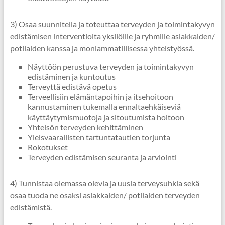
3) Osaa suunnitella ja toteuttaa terveyden ja toimintakyvyn
edistämisen interventioita yksilöille ja ryhmille asiakkaiden/
potilaiden kanssa ja moniammatillisessa yhteistyössä.
Näyttöön perustuva terveyden ja toimintakyvyn
edistäminen ja kuntoutus
Terveyttä edistävä opetus
Terveellisiin elämäntapoihin ja itsehoitoon
kannustaminen tukemalla ennaltaehkäiseviä
käyttäytymismuotoja ja sitoutumista hoitoon
Yhteisön terveyden kehittäminen
Yleisvaarallisten tartuntatautien torjunta
Rokotukset
Terveyden edistämisen seuranta ja arviointi
4) Tunnistaa olemassa olevia ja uusia terveysuhkia sekä
osaa tuoda ne osaksi asiakkaiden/ potilaiden terveyden
edistämistä.