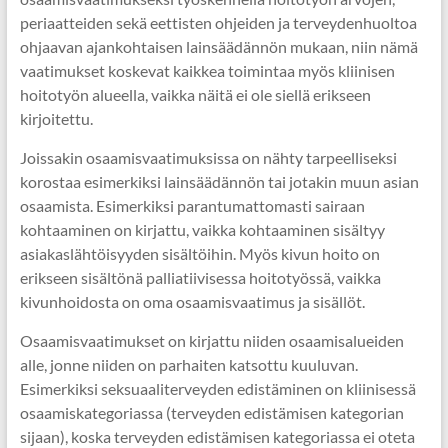
periaatteiden sekä eettisten ohjeiden ja terveydenhuoltoa
ohjaavan ajankohtaisen lainsäädännön mukaan, niin nämä
vaatimukset koskevat kaikkea toimintaa myös kliinisen
hoitotyön alueella, vaikka näitä ei ole siellä erikseen
kirjoitettu.
Joissakin osaamisvaatimuksissa on nähty tarpeelliseksi
korostaa esimerkiksi lainsäädännön tai jotakin muun asian
osaamista. Esimerkiksi parantumattomasti sairaan
kohtaaminen on kirjattu, vaikka kohtaaminen sisältyy
asiakaslähtöisyyden sisältöihin. Myös kivun hoito on
erikseen sisältönä palliatiivisessa hoitotyössä, vaikka
kivunhoidosta on oma osaamisvaatimus ja sisällöt.
Osaamisvaatimukset on kirjattu niiden osaamisalueiden
alle, jonne niiden on parhaiten katsottu kuuluvan.
Esimerkiksi seksuaaliterveyden edistäminen on kliinisessä
osaamiskategoriassa (terveyden edistämisen kategorian
sijaan), koska terveyden edistämisen kategoriassa ei oteta