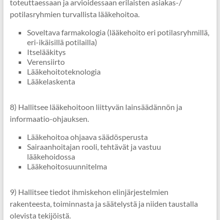
toteuttaessaan ja arvioidessaan erilaisten asiakas-/
potilasryhmien turvallista lääkehoitoa.
Soveltava farmakologia (lääkehoito eri potilasryhmillä,
eri-ikäisillä potilailla)
Itselääkitys
Verensiirto
Lääkehoitoteknologia
Lääkelaskenta
8) Hallitsee lääkehoitoon liittyvän lainsäädännön ja
informaatio-ohjauksen.
Lääkehoitoa ohjaava säädösperusta
Sairaanhoitajan rooli, tehtävät ja vastuu
lääkehoidossa
Lääkehoitosuunnitelma
9) Hallitsee tiedot ihmiskehon elinjärjestelmien
rakenteesta, toiminnasta ja säätelystä ja niiden taustalla
olevista tekijöistä.