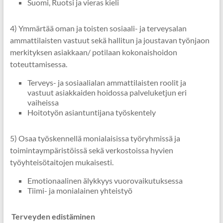
Suomi, Ruotsi ja vieras kieli
4) Ymmärtää oman ja toisten sosiaali- ja terveysalan
ammattilaisten vastuut sekä hallitun ja joustavan työnjaon
merkityksen asiakkaan/ potilaan kokonaishoidon
toteuttamisessa.
Terveys- ja sosiaalialan ammattilaisten roolit ja
vastuut asiakkaiden hoidossa palveluketjun eri
vaiheissa
Hoitotyön asiantuntijana työskentely
5) Osaa työskennellä monialaisissa työryhmissä ja
toimintaympäristöissä sekä verkostoissa hyvien
työyhteisötaitojen mukaisesti.
Emotionaalinen älykkyys vuorovaikutuksessa
Tiimi- ja monialainen yhteistyö
Terveyden edistäminen