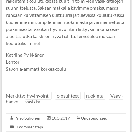
rakentamiskoulutuksessa kuultiin toimivien vasikkatilojen
suunnittelusta, Saksan matkalla kävimme omaksumassa
runsaan kuivittamisen kulttuuria ja tulevissa koulutuksissa
kuulemme mm. umpilehmän ruokinnasta ja varmennetusta
poikimisesta. Vasikan hyvinvointiin liittyykin monia osa-
alueita, jotka kaikki on hyvä hallita. Tervetuloa mukaan
koulutuksiimme!
Katriina Pylkkänen
Lehtori
Savonia-ammattikorkeakoulu
Merkitty:
hyvinvointi
olosuhteet
ruokinta
Vaavi-
hanke
vasikka
Pirjo Suhonen
10.5.2017
Uncategorized
Ei kommentteja