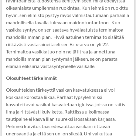
ravintoaineita kudostensa kehittymiseen, mikä edellyttää
oikeanlaista umpilehmän ruokintaa. Kun lehmä on ruokittu
hyvin, sen elimistö pystyy myös valmistautumaan parhaalla
mahdollisella tavalla tulevaan maidontuotantoon. Kun
vasikka syntyy, on sen saatava hyvälaatuista ternimaitoa
mahdollisimman pian. Hyvälaatuinen ternimaito sisältää
riittävästi vasta-aineita eli sen Brix-arvo on yli 22.
Ternimaitoa vasikka juo noin neljä litraa ja annettuna
mahdollisimman pian syntymän jälkeen, se on parasta
elämän eliksiiriä vastasyntyneelle vasikalle
.
Olosuhteet tärkeimmät
Olosuhteiden tärkeyttä vasikan kasvatuksessa ei voi
koskaan korostaa liikaa. Parhaat lypsylehmiksi
kasvatettavat vasikat kasvatetaan igluissa, joissa on raitis
ilma ja riittävästi kuiviketta. Raittiissa ulkoilmassa
tautipaine ei kasva liian suureksi isossakaan karjassa.
Pehmeä kuivitus taas edesauttaa vasikan riittävää
unensaantia ja että sen uni on sikeää. Uni vaikuttaa