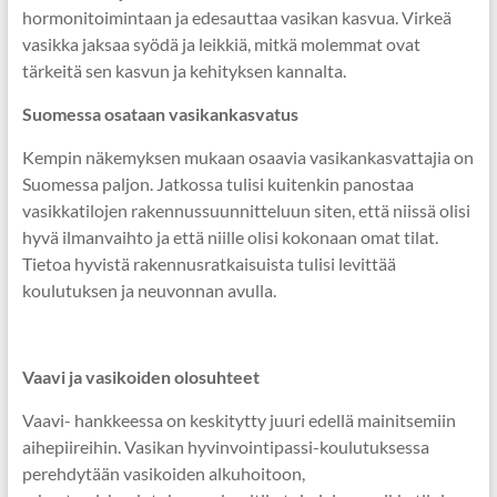
hormonitoimintaan ja edesauttaa vasikan kasvua. Virkeä
vasikka jaksaa syödä ja leikkiä, mitkä molemmat ovat
tärkeitä sen kasvun ja kehityksen kannalta.
Suomessa osataan vasikankasvatus
Kempin näkemyksen mukaan osaavia vasikankasvattajia on
Suomessa paljon. Jatkossa tulisi kuitenkin panostaa
vasikkatilojen rakennussuunnitteluun siten, että niissä olisi
hyvä ilmanvaihto ja että niille olisi kokonaan omat tilat.
Tietoa hyvistä rakennusratkaisuista tulisi levittää
koulutuksen ja neuvonnan avulla.
Vaavi ja vasikoiden olosuhteet
Vaavi- hankkeessa on keskitytty juuri edellä mainitsemiin
aihepiireihin. Vasikan hyvinvointipassi-koulutuksessa
perehdytään vasikoiden alkuhoitoon,