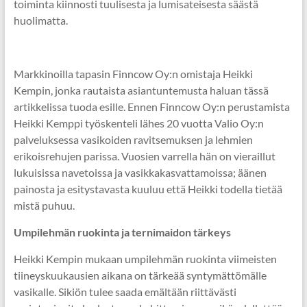
toiminta kiinnosti tuulisesta ja lumisateisesta säästä
huolimatta.
Markkinoilla tapasin Finncow Oy:n omistaja Heikki
Kempin, jonka rautaista asiantuntemusta haluan tässä
artikkelissa tuoda esille. Ennen Finncow Oy:n perustamista
Heikki Kemppi työskenteli lähes 20 vuotta Valio Oy:n
palveluksessa vasikoiden ravitsemuksen ja lehmien
erikoisrehujen parissa. Vuosien varrella hän on vieraillut
lukuisissa navetoissa ja vasikkakasvattamoissa; äänen
painosta ja esitystavasta kuuluu että Heikki todella tietää
mistä puhuu.
Umpilehmän ruokinta ja ternimaidon tärkeys
Heikki Kempin mukaan umpilehmän ruokinta viimeisten
tiineyskuukausien aikana on tärkeää syntymättömälle
vasikalle. Sikiön tulee saada emältään riittävästi