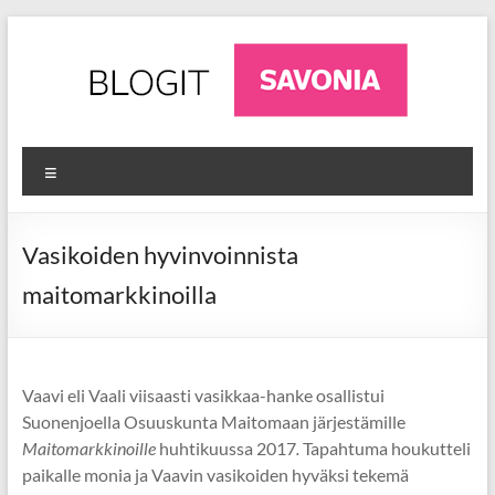
Skip
to
content
AgriFuture
Ajankohtaista
Valikko
luonnonvara-
Iisalmi
alalta
Iisalmesta
Vasikoiden hyvinvoinnista
maitomarkkinoilla
Vaavi eli Vaali viisaasti vasikkaa-hanke osallistui
Suonenjoella Osuuskunta Maitomaan järjestämille
Maitomarkkinoille
huhtikuussa 2017
.
Tapahtuma houkutteli
paikalle monia ja Vaavin vasikoiden hyväksi tekemä