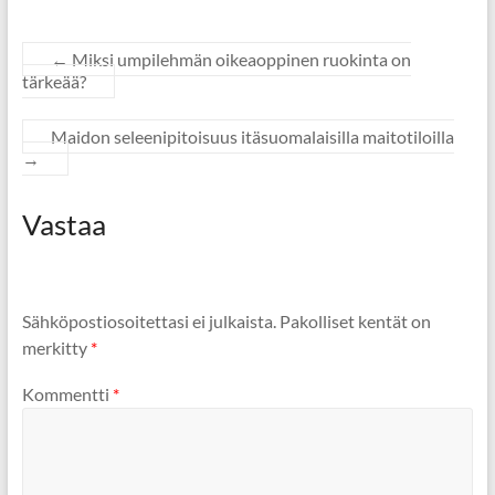
←
Miksi umpilehmän oikeaoppinen ruokinta on
tärkeää?
Maidon seleenipitoisuus itäsuomalaisilla maitotiloilla
→
Vastaa
Sähköpostiosoitettasi ei julkaista.
Pakolliset kentät on
merkitty
*
Kommentti
*