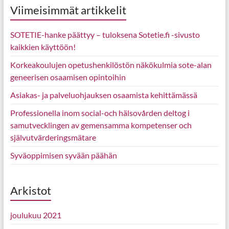
Viimeisimmät artikkelit
SOTETIE-hanke päättyy – tuloksena Sotetie.fi -sivusto
kaikkien käyttöön!
Korkeakoulujen opetushenkilöstön näkökulmia sote-alan
geneerisen osaamisen opintoihin
Asiakas- ja palveluohjauksen osaamista kehittämässä
Professionella inom social-och hälsovården deltog i
samutvecklingen av gemensamma kompetenser och
självutvärderingsmätare
Syväoppimisen syvään päähän
Arkistot
joulukuu 2021