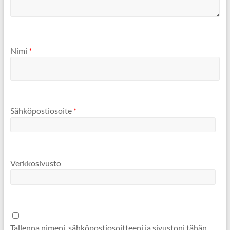
Nimi
*
Sähköpostiosoite
*
Verkkosivusto
Tallenna nimeni, sähköpostiosoitteeni ja sivustoni tähän