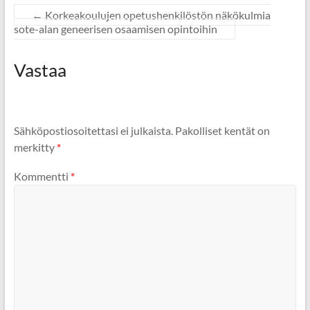
←
Korkeakoulujen opetushenkilöstön näkökulmia
sote-alan geneerisen osaamisen opintoihin
Vastaa
Sähköpostiosoitettasi ei julkaista.
Pakolliset kentät on
merkitty
*
Kommentti
*