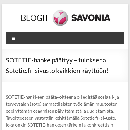
Skip
to
content
SOTETIE
Valikko
Sote-
alan
ammattilaisen
SOTETIE-hanke päättyy – tuloksena
jatkuvan
Sotetie.fi -sivusto kaikkien käyttöön!
oppimisen
tiekartta
SOTETIE-hankkeen päätavoitteena oli edistää sosiaali- ja
terveysalan (sote) ammattilaisten työelämän muutosten
edellyttämän osaamisen päivittämistä ja uudistamista.
Tavoitteeseen vastattiin kehittämällä Sotetie.fi -sivusto,
joka onkin SOTETIE-hankkeen tärkein ja konkreettisin