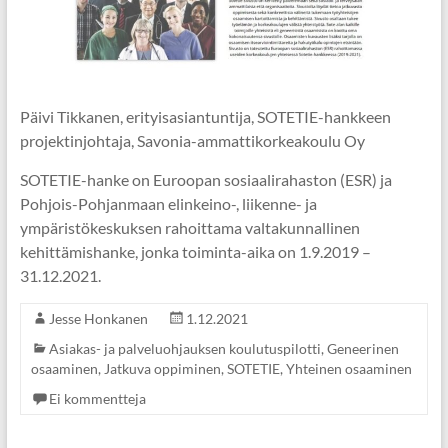
Päivi Tikkanen, erityisasiantuntija, SOTETIE-hankkeen
projektinjohtaja, Savonia-ammattikorkeakoulu Oy
SOTETIE-hanke on Euroopan sosiaalirahaston (ESR) ja
Pohjois-Pohjanmaan elinkeino-, liikenne- ja
ympäristökeskuksen rahoittama valtakunnallinen
kehittämishanke, jonka toiminta-aika on 1.9.2019 –
31.12.2021.
Jesse Honkanen
1.12.2021
Asiakas- ja palveluohjauksen koulutuspilotti
,
Geneerinen
osaaminen
,
Jatkuva oppiminen
,
SOTETIE
,
Yhteinen osaaminen
Ei kommentteja