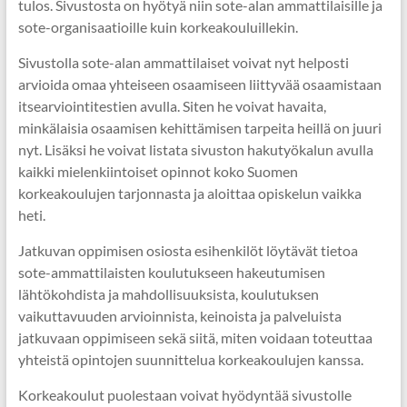
tulos. Sivustosta on hyötyä niin sote-alan ammattilaisille ja
sote-organisaatioille kuin korkeakouluillekin.
Sivustolla sote-alan ammattilaiset voivat nyt helposti
arvioida omaa yhteiseen osaamiseen liittyvää osaamistaan
itsearviointitestien avulla. Siten he voivat havaita,
minkälaisia osaamisen kehittämisen tarpeita heillä on juuri
nyt. Lisäksi he voivat listata sivuston hakutyökalun avulla
kaikki mielenkiintoiset opinnot koko Suomen
korkeakoulujen tarjonnasta ja aloittaa opiskelun vaikka
heti.
Jatkuvan oppimisen osiosta esihenkilöt löytävät tietoa
sote-ammattilaisten koulutukseen hakeutumisen
lähtökohdista ja mahdollisuuksista, koulutuksen
vaikuttavuuden arvioinnista, keinoista ja palveluista
jatkuvaan oppimiseen sekä siitä, miten voidaan toteuttaa
yhteistä opintojen suunnittelua korkeakoulujen kanssa.
Korkeakoulut puolestaan voivat hyödyntää sivustolle