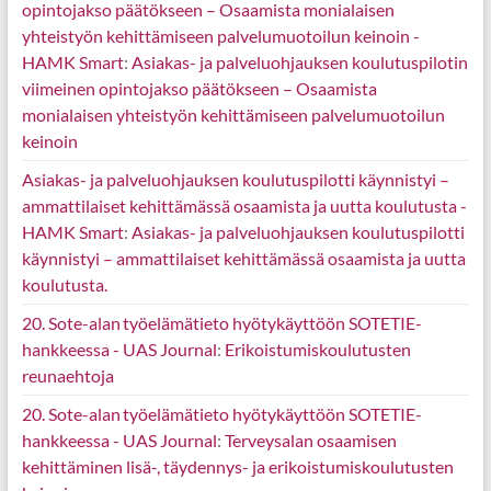
opintojakso päätökseen – Osaamista monialaisen
yhteistyön kehittämiseen palvelumuotoilun keinoin -
HAMK Smart
:
Asiakas- ja palveluohjauksen koulutuspilotin
viimeinen opintojakso päätökseen – Osaamista
monialaisen yhteistyön kehittämiseen palvelumuotoilun
keinoin
Asiakas- ja palveluohjauksen koulutuspilotti käynnistyi –
ammattilaiset kehittämässä osaamista ja uutta koulutusta -
HAMK Smart
:
Asiakas- ja palveluohjauksen koulutuspilotti
käynnistyi – ammattilaiset kehittämässä osaamista ja uutta
koulutusta.
20. Sote-alan työelämätieto hyötykäyttöön SOTETIE-
hankkeessa - UAS Journal
:
Erikoistumiskoulutusten
reunaehtoja
20. Sote-alan työelämätieto hyötykäyttöön SOTETIE-
hankkeessa - UAS Journal
:
Terveysalan osaamisen
kehittäminen lisä-, täydennys- ja erikoistumiskoulutusten