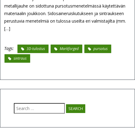
metallijauhe on sidottuna pursotusmenetelmässä käytettävän
materiaalin joukkoon. Sidosaineruiskutukseen ja sintraukseen
perustuvia menetelmiä on tulossa useilta eri valmistajilta (mm.
[…]
Tags:
3D-tulostus
Markforged
pursotus
sintraus
Search
for: