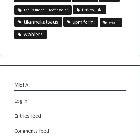
terveysala
Teollisuuden uudet osaajat
tilannekatsaus
upm formi
waam
wohlers
META
Log in
Entries feed
Comments feed