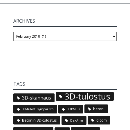
ARCHIVES
Archives
TAGS
3D-tulostus
3D-skannaus
betoni
3D-tulostusympäristö
3DPMED
Betonin 3D-tulostus
dicom
DexArm