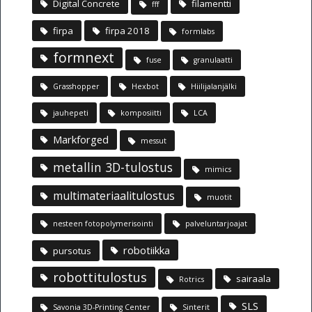
Digital Concrete
filamentti
fff
firpa
firpa 2018
formlabs
formnext
fuse
granulaatti
Grasshopper
Hexbot
Hiilijalanjälki
jauhepeti
komposiitti
LCA
Markforged
messut
metallin 3D-tulostus
mimics
multimateriaalitulostus
muotit
nesteen fotopolymerisointi
palveluntarjoajat
robotiikka
pursotus
robottitulostus
sairaala
Rotrics
SLS
Savonia 3D-Printing Center
Sinterit