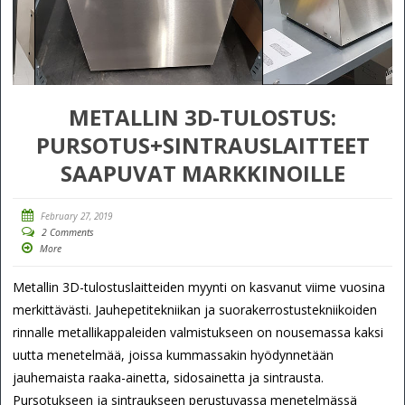
METALLIN 3D-TULOSTUS:
PURSOTUS+SINTRAUSLAITTEET
SAAPUVAT MARKKINOILLE
February 27, 2019
2 Comments
More
Metallin 3D-tulostuslaitteiden myynti on kasvanut viime vuosina
merkittävästi. Jauhepetitekniikan ja suorakerrostustekniikoiden
rinnalle metallikappaleiden valmistukseen on nousemassa kaksi
uutta menetelmää, joissa kummassakin hyödynnetään
jauhemaista raaka-ainetta, sidosainetta ja sintrausta.
Pursotukseen ja sintraukseen perustuvassa menetelmässä