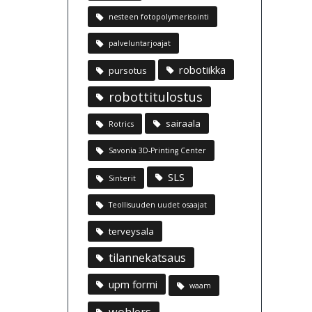
nesteen fotopolymerisointi
palveluntarjoajat
robotiikka
pursotus
robottitulostus
sairaala
Rotrics
Savonia 3D-Printing Center
SLS
Sinterit
Teollisuuden uudet osaajat
terveysala
tilannekatsaus
upm formi
waam