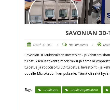
SAVONIAN 3D-
March 30, 2021
/
No Comments
/
More
Savonian 3D-tulostuksen investointi- ja kehittämisha
tulostuksen laitekanta moderniksi ja samalla ympärist
tulostus ja robotisoitu 3D-tulostus. Investointi- ja k
uudelle Microkadun kampukselle. Tämä oli sekä hyvä 
Tags:
3D-tulostus
3D-tulostusympäristö