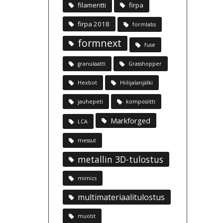
filamentti
firpa
firpa 2018
formlabs
formnext
fuse
granulaatti
Grasshopper
Hexbot
Hiilijalanjälki
jauhepeti
komposiitti
Markforged
LCA
messut
metallin 3D-tulostus
mimics
multimateriaalitulostus
muotit