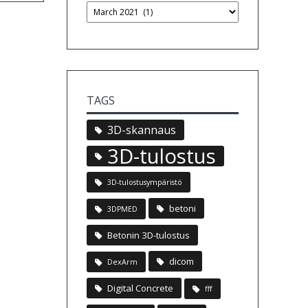
TAGS
3D-skannaus
3D-tulostus
3D-tulostusympäristö
betoni
3DPMED
Betonin 3D-tulostus
dicom
DexArm
Digital Concrete
fff