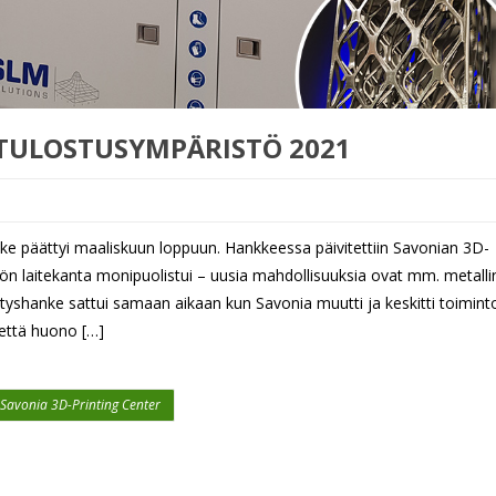
TULOSTUSYMPÄRISTÖ 2021
nke päättyi maaliskuun loppuun. Hankkeessa päivitettiin Savonian 3D-
ön laitekanta monipuolistui – uusia mahdollisuuksia ovat mm. metalli
ehityshanke sattui samaan aikaan kun Savonia muutti ja keskitti toimint
että huono […]
Savonia 3D-Printing Center