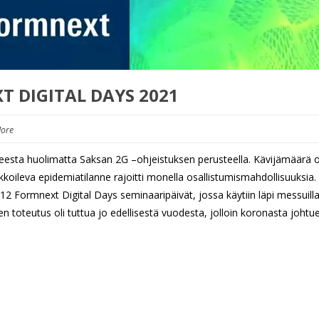
 DIGITAL DAYS 2021
ore
teesta huolimatta Saksan 2G –ohjeistuksen perusteella. Kävijämäärä o
ukkoileva epidemiatilanne rajoitti monella osallistumismahdollisuuksia.
2 Formnext Digital Days seminaaripäivät, jossa käytiin läpi messuill
inen toteutus oli tuttua jo edellisestä vuodesta, jolloin koronasta johtu