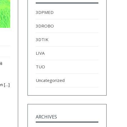
3DPMED
3DROBO
3DTIK
LIVA
li
TUO
a
Uncategorized
en […]
ARCHIVES
Archives