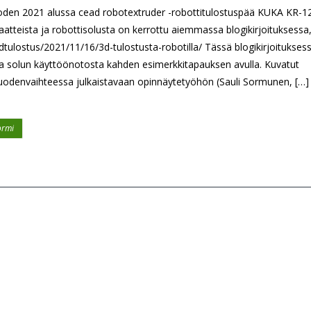
oden 2021 alussa cead robotextruder -robottitulostuspää KUKA KR-1
aatteista ja robottisolusta on kerrottu aiemmassa blogikirjoituksessa
/3dtulostus/2021/11/16/3d-tulostusta-robotilla/ Tässä blogikirjoitukses
 ja solun käyttöönotosta kahden esimerkkitapauksen avulla. Kuvatut
 vuodenvaihteessa julkaistavaan opinnäytetyöhön (Sauli Sormunen, […]
ormi