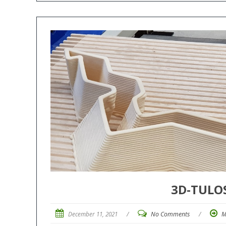
3D-TULO
December 11, 2021
/
No Comments
/
M