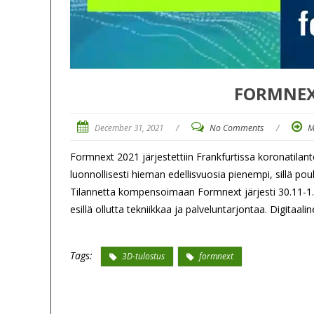
FORMNEXT
December 31, 2021
/
No Comments
/
M
Formnext 2021 järjestettiin Frankfurtissa koronatilan
luonnollisesti hieman edellisvuosia pienempi, sillä po
Tilannetta kompensoimaan Formnext järjesti 30.11-1.1
esillä ollutta tekniikkaa ja palveluntarjontaa. Digitaal
Tags:
3D-tulostus
formnext