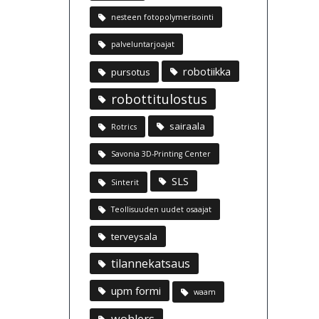
nesteen fotopolymerisointi
palveluntarjoajat
robotiikka
pursotus
robottitulostus
sairaala
Rotrics
Savonia 3D-Printing Center
SLS
Sinterit
Teollisuuden uudet osaajat
terveysala
tilannekatsaus
upm formi
waam