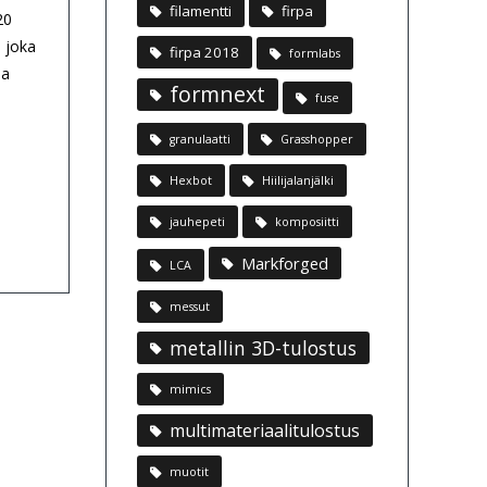
filamentti
firpa
20
, joka
firpa 2018
formlabs
sa
formnext
fuse
granulaatti
Grasshopper
Hexbot
Hiilijalanjälki
jauhepeti
komposiitti
Markforged
LCA
messut
metallin 3D-tulostus
mimics
multimateriaalitulostus
muotit