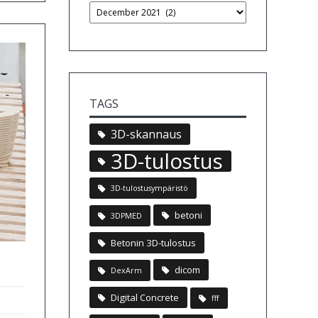
TAGS
3D-skannaus
3D-tulostus
3D-tulostusympäristö
betoni
3DPMED
Betonin 3D-tulostus
dicom
DexArm
Digital Concrete
fff