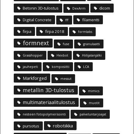
Betonin 3D-tulostus
dicom
DexArm
Digital Concrete
filamentti
fff
firpa
firpa 2018
formlabs
formnext
fuse
granulaatti
Grasshopper
Hexbot
Hiilijalanjälki
jauhepeti
komposiitti
LCA
Markforged
messut
metallin 3D-tulostus
mimics
multimateriaalitulostus
muotit
nesteen fotopolymerisointi
palveluntarjoajat
robotiikka
pursotus