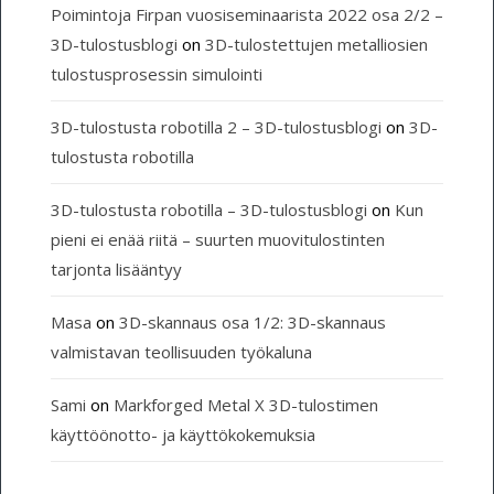
Poimintoja Firpan vuosiseminaarista 2022 osa 2/2 –
3D-tulostusblogi
on
3D-tulostettujen metalliosien
tulostusprosessin simulointi
3D-tulostusta robotilla 2 – 3D-tulostusblogi
on
3D-
tulostusta robotilla
3D-tulostusta robotilla – 3D-tulostusblogi
on
Kun
pieni ei enää riitä – suurten muovitulostinten
tarjonta lisääntyy
Masa
on
3D-skannaus osa 1/2: 3D-skannaus
valmistavan teollisuuden työkaluna
Sami
on
Markforged Metal X 3D-tulostimen
käyttöönotto- ja käyttökokemuksia