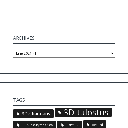
ARCHIVES
Archives
TAGS
3D-tulostus
3D-skannaus
betoni
3D-tulostusympäristö
3DPMED