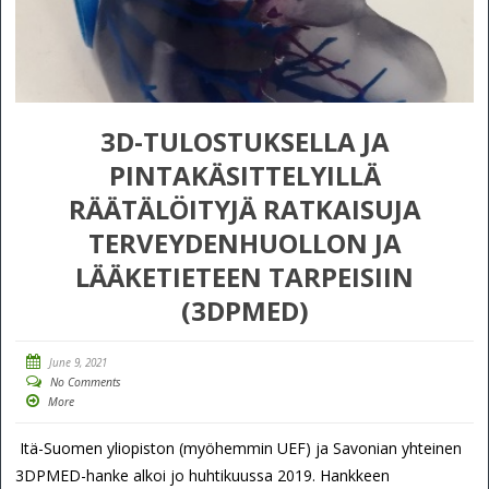
3D-TULOSTUKSELLA JA
PINTAKÄSITTELYILLÄ
RÄÄTÄLÖITYJÄ RATKAISUJA
TERVEYDENHUOLLON JA
LÄÄKETIETEEN TARPEISIIN
(3DPMED)
June 9, 2021
No Comments
More
Itä-Suomen yliopiston (myöhemmin UEF) ja Savonian yhteinen
3DPMED-hanke alkoi jo huhtikuussa 2019. Hankkeen