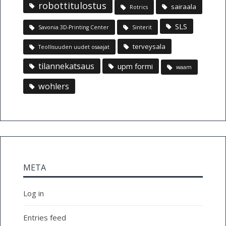
robottitulostus
sairaala
Rotrics
SLS
Savonia 3D-Printing Center
Sinterit
terveysala
Teollisuuden uudet osaajat
tilannekatsaus
upm formi
waam
wohlers
META
Log in
Entries feed