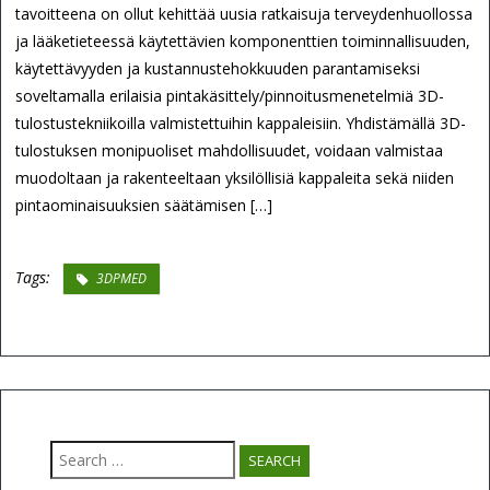
tavoitteena on ollut kehittää uusia ratkaisuja terveydenhuollossa
ja lääketieteessä käytettävien komponenttien toiminnallisuuden,
käytettävyyden ja kustannustehokkuuden parantamiseksi
soveltamalla erilaisia pintakäsittely/pinnoitusmenetelmiä 3D-
tulostustekniikoilla valmistettuihin kappaleisiin. Yhdistämällä 3D-
tulostuksen monipuoliset mahdollisuudet, voidaan valmistaa
muodoltaan ja rakenteeltaan yksilöllisiä kappaleita sekä niiden
pintaominaisuuksien säätämisen […]
Tags:
3DPMED
Search
for: