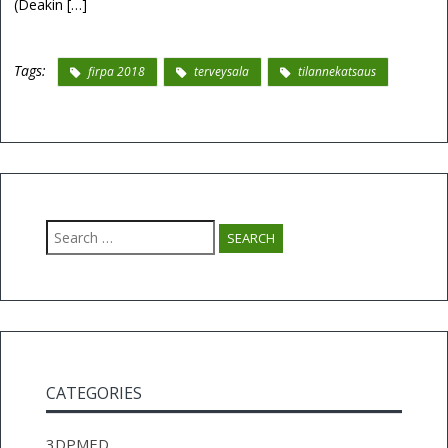
(Deakin […]
Tags:
firpa 2018
terveysala
tilannekatsaus
Search
for:
CATEGORIES
3DPMED