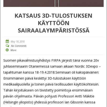
KATSAUS 3D-TULOSTUKSEN
KÄYTTÖÖN
SAIRAALAYMPÄRISTÖSSÄ
May 18, 2018
No Comments
More
Suomen pikavalmistusyhdistys FIRPA järjesti tänä vuonna 20v
juhlaseminaarin Otaniemessä samaan aikaan Nordic 3Dexpo –
tapahtuman kanssa 18-19.4.2018.Seminaari oli kaksipäiväinen:
Ensimmäinen päivä keskittyi 3D-tulostuksen käyttöön
medikaalipuolella ja toinen päivä teollisuuden käyttökohteisiin.
Tähän kirjoitukseen on tiivistetty poimintoja ensimmäisen
päivän ohjelmasta. Päivän pohjusti Professori Antti Mäkitie
(Helsingin yliopisto) yhdessä professori Ian Gibsonin kanssa