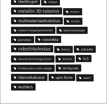
Markforged
messut
metallin 3D-tulostus
mimics
multimateriaalitulostus
muotit
nesteen fotopolymerisointi
palveluntarjoajat
robotiikka
pursotus
robottitulostus
sairaala
Rotrics
SLS
Savonia 3D-Printing Center
Sinterit
terveysala
Teollisuuden uudet osaajat
tilannekatsaus
upm formi
waam
wohlers