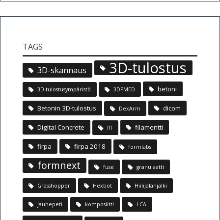
TAGS
3D-tulostus
3D-skannaus
betoni
3D-tulostusympäristö
3DPMED
Betonin 3D-tulostus
dicom
DexArm
Digital Concrete
filamentti
fff
firpa
firpa 2018
formlabs
formnext
fuse
granulaatti
Grasshopper
Hexbot
Hiilijalanjälki
jauhepeti
komposiitti
LCA