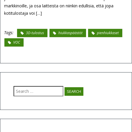
markkinoille, ja osa laitteista on niinkin edullisia, että jopa
kotitulostaja voi […]
Tags:
3D-tulostus
hiukkaspäästöt
pienhiukkaset
VOC
Search
for: