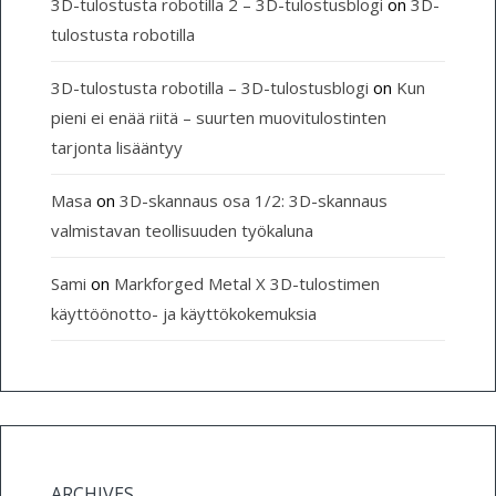
3D-tulostusta robotilla 2 – 3D-tulostusblogi
on
3D-
tulostusta robotilla
3D-tulostusta robotilla – 3D-tulostusblogi
on
Kun
pieni ei enää riitä – suurten muovitulostinten
tarjonta lisääntyy
Masa
on
3D-skannaus osa 1/2: 3D-skannaus
valmistavan teollisuuden työkaluna
Sami
on
Markforged Metal X 3D-tulostimen
käyttöönotto- ja käyttökokemuksia
ARCHIVES