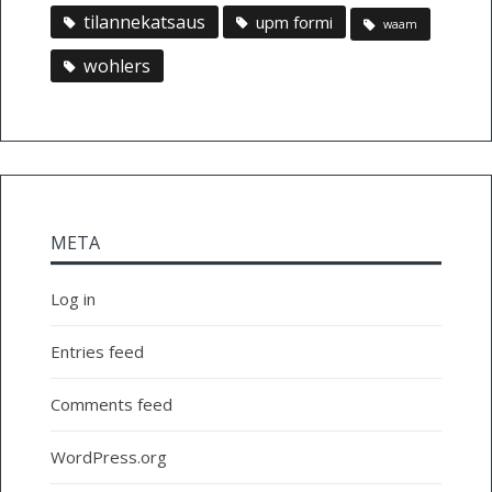
tilannekatsaus
upm formi
waam
wohlers
META
Log in
Entries feed
Comments feed
WordPress.org