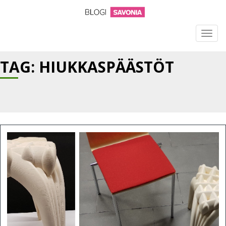
TOGG
NAVIG
TAG: HIUKKASPÄÄSTÖT