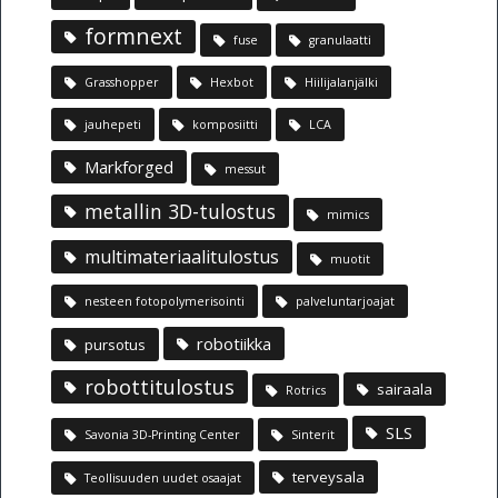
formnext
fuse
granulaatti
Grasshopper
Hexbot
Hiilijalanjälki
jauhepeti
komposiitti
LCA
Markforged
messut
metallin 3D-tulostus
mimics
multimateriaalitulostus
muotit
nesteen fotopolymerisointi
palveluntarjoajat
robotiikka
pursotus
robottitulostus
sairaala
Rotrics
SLS
Savonia 3D-Printing Center
Sinterit
terveysala
Teollisuuden uudet osaajat