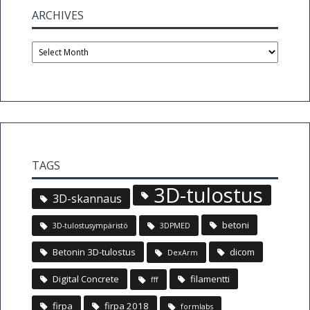
ARCHIVES
Archives
TAGS
3D-tulostus
3D-skannaus
betoni
3D-tulostusympäristö
3DPMED
Betonin 3D-tulostus
dicom
DexArm
Digital Concrete
filamentti
fff
firpa
firpa 2018
formlabs