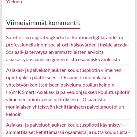
Yleinen
Viimeisimmät kommentit
Sotetie – en digital vägkarta för kontinuerligt lärande för
professionella inom social-och hälsovården | inside.arcada
:
Sosiaali- ja terveysalan ammattilaisten arvioita
asiakastyöosaamisen geneerisistä osaamiskuvauksista
Asiakas- ja palveluohjauksen koulutuspilotin viimeinen
opintojakso päätökseen – Osaamista monialaisen
yhteistyön kehittämiseen palvelumuotoilun keinoin -
HAMK Smart
:
Asiakas- ja palveluohjauksen koulutuspilotin
viimeinen opintojakso päätökseen – Osaamista
monialaisen yhteistyön kehittämiseen palvelumuotoilun
keinoin
Asiakas- ja palveluohjauksen koulutuspilotti käynnistyi –
ammattilaiset kehittämässä osaamista ja uutta koulutusta -