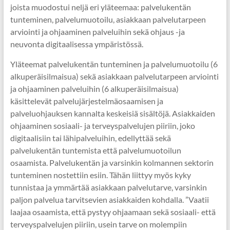
joista muodostui neljä eri yläteemaa: palvelukentän
tunteminen, palvelumuotoilu, asiakkaan palvelutarpeen
arviointi ja ohjaaminen palveluihin sekä ohjaus -ja
neuvonta digitaalisessa ympäristössä.
Yläteemat palvelukentän tunteminen ja palvelumuotoilu (6
alkuperäisilmaisua) sekä asiakkaan palvelutarpeen arviointi
ja ohjaaminen palveluihin (6 alkuperäisilmaisua)
käsittelevät palvelujärjestelmäosaamisen ja
palveluohjauksen kannalta keskeisiä sisältöjä. Asiakkaiden
ohjaaminen sosiaali- ja terveyspalvelujen piiriin, joko
digitaalisiin tai lähipalveluihin, edellyttää sekä
palvelukentän tuntemista että palvelumuotoilun
osaamista. Palvelukentän ja varsinkin kolmannen sektorin
tunteminen nostettiin esiin. Tähän liittyy myös kyky
tunnistaa ja ymmärtää asiakkaan palvelutarve, varsinkin
paljon palvelua tarvitsevien asiakkaiden kohdalla. ”Vaatii
laajaa osaamista, että pystyy ohjaamaan sekä sosiaali- että
terveyspalvelujen piiriin, usein tarve on molempiin