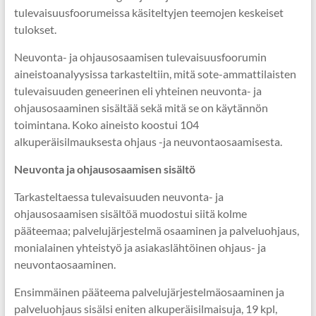
tulevaisuusfoorumeissa käsiteltyjen teemojen keskeiset
tulokset.
Neuvonta- ja ohjausosaamisen tulevaisuusfoorumin
aineistoanalyysissa tarkasteltiin, mitä sote-ammattilaisten
tulevaisuuden geneerinen eli yhteinen neuvonta- ja
ohjausosaaminen sisältää sekä mitä se on käytännön
toimintana. Koko aineisto koostui 104
alkuperäisilmauksesta ohjaus -ja neuvontaosaamisesta.
Neuvonta ja ohjausosaamisen sisältö
Tarkasteltaessa tulevaisuuden neuvonta- ja
ohjausosaamisen sisältöä muodostui siitä kolme
pääteemaa; palvelujärjestelmä osaaminen ja palveluohjaus,
monialainen yhteistyö ja asiakaslähtöinen ohjaus- ja
neuvontaosaaminen.
Ensimmäinen pääteema palvelujärjestelmäosaaminen ja
palveluohjaus sisälsi eniten alkuperäisilmaisuja, 19 kpl,