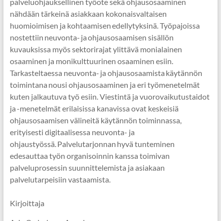
palveluohjauksellinen työote sekä ohjausosaaminen
nähdään tärkeinä asiakkaan kokonaisvaltaisen
huomioimisen ja kohtaamisen edellytyksinä. Työpajoissa
nostettiin neuvonta- ja ohjausosaamisen sisällön
kuvauksissa myös sektorirajat ylittävä monialainen
osaaminen ja monikulttuurinen osaaminen esiin.
Tarkasteltaessa neuvonta- ja ohjausosaamista käytännön
toimintana nousi ohjausosaaminen ja eri työmenetelmät
kuten jalkautuva työ esiin. Viestintä ja vuorovaikutustaidot
ja -menetelmät erilaisissa kanavissa ovat keskeisiä
ohjausosaamisen välineitä käytännön toiminnassa,
erityisesti digitaalisessa neuvonta- ja
ohjaustyössä. Palvelutarjonnan hyvä tunteminen
edesauttaa työn organisoinnin kanssa toimivan
palveluprosessin suunnittelemista ja asiakaan
palvelutarpeisiin vastaamista.
Kirjoittaja