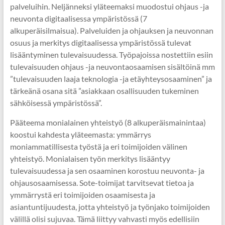
palveluihin. Neljänneksi yläteemaksi muodostui ohjaus -ja
neuvonta digitaalisessa ympäristössä (7
alkuperäisilmaisua). Palveluiden ja ohjauksen ja neuvonnan
osuus ja merkitys digitaalisessa ympäristössä tulevat
lisääntyminen tulevaisuudessa. Työpajoissa nostettiin esiin
tulevaisuuden ohjaus -ja neuvontaosaamisen sisältöinä mm
”tulevaisuuden laaja teknologia -ja etäyhteysosaaminen” ja
tärkeänä osana sitä ”asiakkaan osallisuuden tukeminen
sähköisessä ympäristössä”.
Pääteema monialainen yhteistyö (8 alkuperäismainintaa)
koostui kahdesta yläteemasta: ymmärrys
moniammatillisesta työstä ja eri toimijoiden välinen
yhteistyö. Monialaisen työn merkitys lisääntyy
tulevaisuudessa ja sen osaaminen korostuu neuvonta- ja
ohjausosaamisessa. Sote-toimijat tarvitsevat tietoa ja
ymmärrystä eri toimijoiden osaamisesta ja
asiantuntijuudesta, jotta yhteistyö ja työnjako toimijoiden
välillä olisi sujuvaa. Tämä liittyy vahvasti myös edellisiin