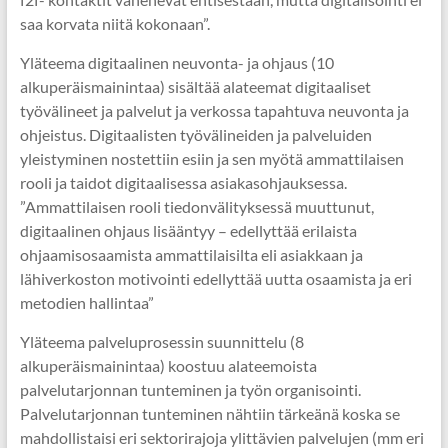
saa korvata niitä kokonaan”.
Yläteema digitaalinen neuvonta- ja ohjaus (10
alkuperäismainintaa) sisältää alateemat digitaaliset
työvälineet ja palvelut ja verkossa tapahtuva neuvonta ja
ohjeistus. Digitaalisten työvälineiden ja palveluiden
yleistyminen nostettiin esiin ja sen myötä ammattilaisen
rooli ja taidot digitaalisessa asiakasohjauksessa.
”Ammattilaisen rooli tiedonvälityksessä muuttunut,
digitaalinen ohjaus lisääntyy – edellyttää erilaista
ohjaamisosaamista ammattilaisilta eli asiakkaan ja
lähiverkoston motivointi edellyttää uutta osaamista ja eri
metodien hallintaa”
Yläteema palveluprosessin suunnittelu (8
alkuperäismainintaa) koostuu alateemoista
palvelutarjonnan tunteminen ja työn organisointi.
Palvelutarjonnan tunteminen nähtiin tärkeänä koska se
mahdollistaisi eri sektorirajoja ylittävien palvelujen (mm eri