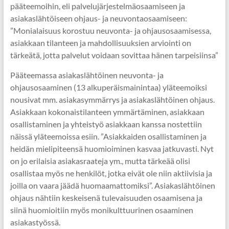
pääteemoihin, eli palvelujärjestelmäosaamiseen ja
asiakaslähtöiseen ohjaus- ja neuvontaosaamiseen:
”Monialaisuus korostuu neuvonta- ja ohjausosaamisessa,
asiakkaan tilanteen ja mahdollisuuksien arviointi on
tärkeätä, jotta palvelut voidaan sovittaa hänen tarpeisiinsa”
Pääteemassa asiakaslähtöinen neuvonta- ja
ohjausosaaminen (13 alkuperäismainintaa) yläteemoiksi
nousivat mm. asiakasymmärrys ja asiakaslähtöinen ohjaus.
Asiakkaan kokonaistilanteen ymmärtäminen, asiakkaan
osallistaminen ja yhteistyö asiakkaan kanssa nostettiin
näissä yläteemoissa esiin. ”Asiakkaiden osallistaminen ja
heidän mielipiteensä huomioiminen kasvaa jatkuvasti. Nyt
on jo erilaisia asiakasraateja ym., mutta tärkeää olisi
osallistaa myös ne henkilöt, jotka eivät ole niin aktiivisia ja
joilla on vaara jäädä huomaamattomiksi”. Asiakaslähtöinen
ohjaus nähtiin keskeisenä tulevaisuuden osaamisena ja
siinä huomioitiin myös monikulttuurinen osaaminen
asiakastyössä.