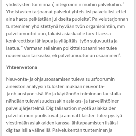
yhdistysten toiminnan) integroinnin muihin palveluihin. ”
Yhdistysten tarjoamat palvelut yhteisiksi palveluiksi, ettei
aina haeta pelkästään julkiselta puolelta”. Palvelutarjonnan
tunteminen yhdistettynä hyvään työn organisointiin, mm
palvelumuotoiluun, takaisi asiakkaalle tarvittaessa
konkreettista lähiapua ja ylläpitäisi työn sujuvuutta ja
laatua. ” Varmaan sellainen poikittaisosaaminen tulee
nousemaan tärkeäksi, eli palvelumuotoilun osaaminen”.
Yhteenvetona
Neuvonta- ja ohjausosaamisen tulevaisuusfoorumin
aineiston analyysin tulosten mukaan neuvonta-
ja ohjaustyön sisällön ja käytännön toiminnan taustalla
nähdään tulevaisuudessakin asiakas- ja tarvelähtöinen
palvelujärjestelmä. Digitalisaation myötä asiakkaiden
palvelut monipuolistuvat ja ammattilaisten tulee pystyä
viestimään asiakkaiden kanssa lähitapaamisten lisäksi
digitaalisilla välineillä. Palvelukentän tunteminen ja