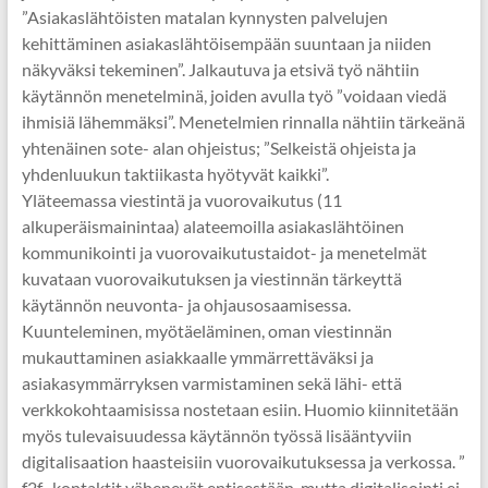
”Asiakaslähtöisten matalan kynnysten palvelujen
kehittäminen asiakaslähtöisempään suuntaan ja niiden
näkyväksi tekeminen”. Jalkautuva ja etsivä työ nähtiin
käytännön menetelminä, joiden avulla työ ”voidaan viedä
ihmisiä lähemmäksi”. Menetelmien rinnalla nähtiin tärkeänä
yhtenäinen sote- alan ohjeistus; ”Selkeistä ohjeista ja
yhdenluukun taktiikasta hyötyvät kaikki”.
Yläteemassa viestintä ja vuorovaikutus (11
alkuperäismainintaa) alateemoilla asiakaslähtöinen
kommunikointi ja vuorovaikutustaidot- ja menetelmät
kuvataan vuorovaikutuksen ja viestinnän tärkeyttä
käytännön neuvonta- ja ohjausosaamisessa.
Kuunteleminen, myötäeläminen, oman viestinnän
mukauttaminen asiakkaalle ymmärrettäväksi ja
asiakasymmärryksen varmistaminen sekä lähi- että
verkkokohtaamisissa nostetaan esiin. Huomio kiinnitetään
myös tulevaisuudessa käytännön työssä lisääntyviin
digitalisaation haasteisiin vuorovaikutuksessa ja verkossa. ”
f2f- kontaktit vähenevät entisestään, mutta digitalisointi ei