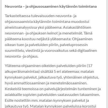
Neuvonta – ja ohjausosaaminen käytännön toimintana
Tarkasteltaessa tulevaisuuden neuvonta- ja
ohjausosaamista käytännön toimintana muodostui
aineistoanalyysissa yksi pääteema: Asiakaslähtöisen
neuvonnan -ja ohjauksen keinot ja menetelmät. Tämä
pääteema koostuu neljästä yläteemasta: Ohjaaminen
oikean tuen ja palveluiden piiriin, palveluprosessin
suunnittelu, viestintä ja vuorovaikutus sekä digitaalinen
neuvonta -ja ohjaus.
Yläteema ohjaaminen oikeiden palveluiden piiriin (17
alkuperäismainintaa) sisältää 5 eri alateemaa; matalan
kynnyksen palvelut, jalkautuva työ, yhtenäinen ohjeistus,
hyvä ammattiosaaminen ja menetelmäosaaminen.
Keskeistä teemoissa on palvelujärjestelmän tunteminen ja
asiakkaille sopivien palveluiden saatavuuden takaaminen.
Esille nostettiin mm. matalan kynnyksen palvelut ja
jalkautuva työ. Matalan kynnyksen palveluissa korostui