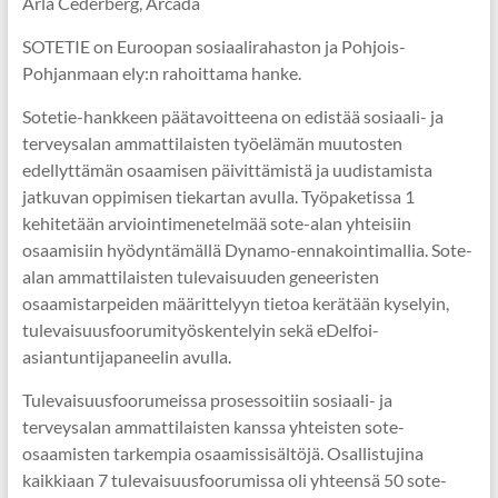
Arla Cederberg, Arcada
SOTETIE on Euroopan sosiaalirahaston ja Pohjois-
Pohjanmaan ely:n rahoittama hanke.
Sotetie-hankkeen päätavoitteena on edistää sosiaali- ja
terveysalan ammattilaisten työelämän muutosten
edellyttämän osaamisen päivittämistä ja uudistamista
jatkuvan oppimisen tiekartan avulla. Työpaketissa 1
kehitetään arviointimenetelmää sote-alan yhteisiin
osaamisiin hyödyntämällä Dynamo-ennakointimallia. Sote-
alan ammattilaisten tulevaisuuden geneeristen
osaamistarpeiden määrittelyyn tietoa kerätään kyselyin,
tulevaisuusfoorumityöskentelyin sekä eDelfoi-
asiantuntijapaneelin avulla.
Tulevaisuusfoorumeissa prosessoitiin sosiaali- ja
terveysalan ammattilaisten kanssa yhteisten sote-
osaamisten tarkempia osaamissisältöjä. Osallistujina
kaikkiaan 7 tulevaisuusfoorumissa oli yhteensä 50 sote-