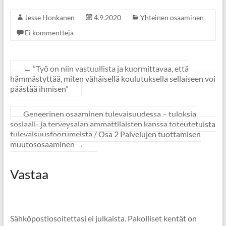
Jesse Honkanen
4.9.2020
Yhteinen osaaminen
Ei kommentteja
←
”Työ on niin vastuullista ja kuormittavaa, että
hämmästyttää, miten vähäisellä koulutuksella sellaiseen voi
päästää ihmisen”
Geneerinen osaaminen tulevaisuudessa – tuloksia
sosiaali- ja terveysalan ammattilaisten kanssa toteutetuista
tulevaisuusfoorumeista / Osa 2 Palvelujen tuottamisen
muutososaaminen
→
Vastaa
Sähköpostiosoitettasi ei julkaista.
Pakolliset kentät on