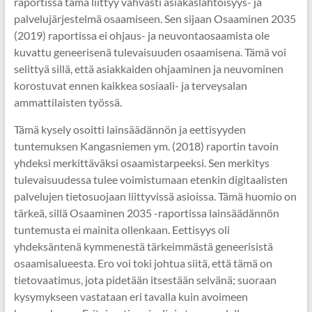
raportissa tämä liittyy vahvasti asiakaslähtöisyys- ja
palvelujärjestelmä osaamiseen. Sen sijaan Osaaminen 2035
(2019) raportissa ei ohjaus- ja neuvontaosaamista ole
kuvattu geneerisenä tulevaisuuden osaamisena. Tämä voi
selittyä sillä, että asiakkaiden ohjaaminen ja neuvominen
korostuvat ennen kaikkea sosiaali- ja terveysalan
ammattilaisten työssä.
Tämä kysely osoitti lainsäädännön ja eettisyyden
tuntemuksen Kangasniemen ym. (2018) raportin tavoin
yhdeksi merkittäväksi osaamistarpeeksi. Sen merkitys
tulevaisuudessa tulee voimistumaan etenkin digitaalisten
palvelujen tietosuojaan liittyvissä asioissa. Tämä huomio on
tärkeä, sillä Osaaminen 2035 -raportissa lainsäädännön
tuntemusta ei mainita ollenkaan. Eettisyys oli
yhdeksäntenä kymmenestä tärkeimmästä geneerisistä
osaamisalueesta. Ero voi toki johtua siitä, että tämä on
tietovaatimus, jota pidetään itsestään selvänä; suoraan
kysymykseen vastataan eri tavalla kuin avoimeen