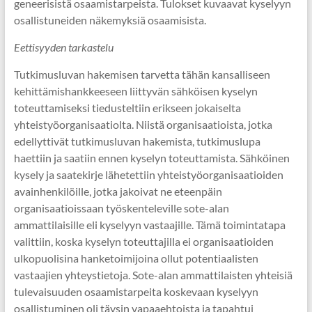
geneerisistä osaamistarpeista. Tulokset kuvaavat kyselyyn
osallistuneiden näkemyksiä osaamisista.
Eettisyyden tarkastelu
Tutkimusluvan hakemisen tarvetta tähän kansalliseen
kehittämishankkeeseen liittyvän sähköisen kyselyn
toteuttamiseksi tiedusteltiin erikseen jokaiselta
yhteistyöorganisaatiolta. Niistä organisaatioista, jotka
edellyttivät tutkimusluvan hakemista, tutkimuslupa
haettiin ja saatiin ennen kyselyn toteuttamista. Sähköinen
kysely ja saatekirje lähetettiin yhteistyöorganisaatioiden
avainhenkilöille, jotka jakoivat ne eteenpäin
organisaatioissaan työskenteleville sote-alan
ammattilaisille eli kyselyyn vastaajille. Tämä toimintatapa
valittiin, koska kyselyn toteuttajilla ei organisaatioiden
ulkopuolisina hanketoimijoina ollut potentiaalisten
vastaajien yhteystietoja. Sote-alan ammattilaisten yhteisiä
tulevaisuuden osaamistarpeita koskevaan kyselyyn
osallistuminen oli täysin vapaaehtoista ja tapahtui