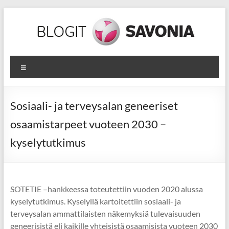
Skip
to
content
SOTETIE
Valikko
Sote-
alan
ammattilaisen
Sosiaali- ja terveysalan geneeriset
jatkuvan
osaamistarpeet vuoteen 2030 –
oppimisen
tiekartta
kyselytutkimus
SOTETIE –hankkeessa toteutettiin vuoden 2020 alussa
kyselytutkimus. Kyselyllä kartoitettiin sosiaali- ja
terveysalan ammattilaisten näkemyksiä tulevaisuuden
geneerisistä eli kaikille yhteisistä osaamisista vuoteen 2030