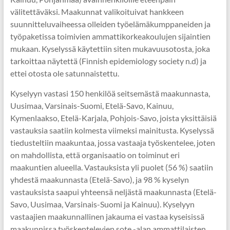
välitettäväksi. Maakunnat valikoituivat hankkeen
suunnitteluvaiheessa olleiden työelämäkumppaneiden ja
työpaketissa toimivien ammattikorkeakoulujen sijaintien
mukaan. Kyselyssä käytettiin siten mukavuusotosta, joka
tarkoittaa näytettä (Finnish epidemiology society n.d) ja
ettei otosta ole satunnaistettu.
Kyselyyn vastasi 150 henkilöä seitsemästä maakunnasta,
Uusimaa, Varsinais-Suomi, Etelä-Savo, Kainuu,
Kymenlaakso, Etelä-Karjala, Pohjois-Savo, joista yksittäisiä
vastauksia saatiin kolmesta viimeksi mainitusta. Kyselyssä
tiedusteltiin maakuntaa, jossa vastaaja työskentelee, joten
on mahdollista, että organisaatio on toiminut eri
maakuntien alueella. Vastauksista yli puolet (56 %) saatiin
yhdestä maakunnasta (Etelä-Savo), ja 98 % kyselyn
vastauksista saapui yhteensä neljästä maakunnasta (Etelä-
Savo, Uusimaa, Varsinais-Suomi ja Kainuu). Kyselyyn
vastaajien maakunnallinen jakauma ei vastaa kyseisissä
maakunnissa työskentelevien sote -alan ammattilaisten