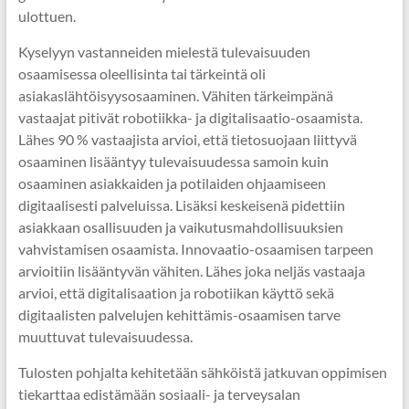
ulottuen.
Kyselyyn vastanneiden mielestä tulevaisuuden
osaamisessa oleellisinta tai tärkeintä oli
asiakaslähtöisyysosaaminen. Vähiten tärkeimpänä
vastaajat pitivät robotiikka- ja digitalisaatio-osaamista.
Lähes 90 % vastaajista arvioi, että tietosuojaan liittyvä
osaaminen lisääntyy tulevaisuudessa samoin kuin
osaaminen asiakkaiden ja potilaiden ohjaamiseen
digitaalisesti palveluissa. Lisäksi keskeisenä pidettiin
asiakkaan osallisuuden ja vaikutusmahdollisuuksien
vahvistamisen osaamista. Innovaatio-osaamisen tarpeen
arvioitiin lisääntyvän vähiten. Lähes joka neljäs vastaaja
arvioi, että digitalisaation ja robotiikan käyttö sekä
digitaalisten palvelujen kehittämis-osaamisen tarve
muuttuvat tulevaisuudessa.
Tulosten pohjalta kehitetään sähköistä jatkuvan oppimisen
tiekarttaa edistämään sosiaali- ja terveysalan