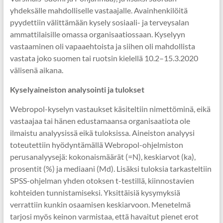
yhdeksälle mahdolliselle vastaajalle. Avainhenkilöitä
pyydettiin välittämään kysely sosiaali- ja terveysalan
ammattilaisille omassa organisaatiossaan. Kyselyyn
vastaaminen oli vapaaehtoista ja siihen oli mahdollista
vastata joko suomen tai ruotsin kielellä 10.2–15.3.2020
välisenä aikana.
Kyselyaineiston analysointi ja tulokset
Webropol-kyselyn vastaukset käsiteltiin nimettöminä, eikä
vastaajaa tai hänen edustamaansa organisaatiota ole
ilmaistu analyysissä eikä tuloksissa. Aineiston analyysi
toteutettiin hyödyntämällä Webropol-ohjelmiston
perusanalyysejä: kokonaismäärät (=N), keskiarvot (ka),
prosentit (%) ja mediaani (Md). Lisäksi tuloksia tarkasteltiin
SPSS-ohjelman yhden otoksen t-testillä, kiinnostavien
kohteiden tunnistamiseksi. Yksittäisiä kysymyksiä
verrattiin kunkin osaamisen keskiarvoon. Menetelmä
tarjosi myös keinon varmistaa, että havaitut pienet erot