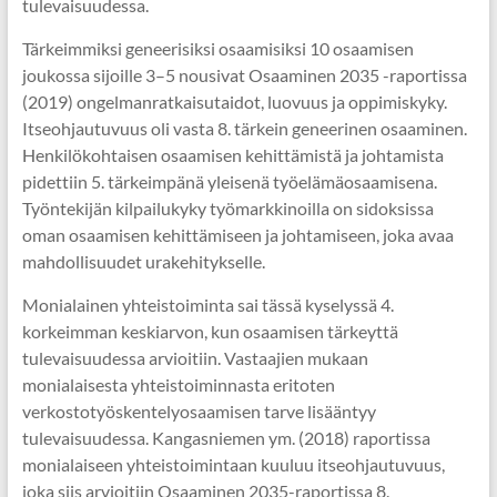
tulevaisuudessa.
Tärkeimmiksi geneerisiksi osaamisiksi 10 osaamisen
joukossa sijoille 3–5 nousivat Osaaminen 2035 -raportissa
(2019) ongelmanratkaisutaidot, luovuus ja oppimiskyky.
Itseohjautuvuus oli vasta 8. tärkein geneerinen osaaminen.
Henkilökohtaisen osaamisen kehittämistä ja johtamista
pidettiin 5. tärkeimpänä yleisenä työelämäosaamisena.
Työntekijän kilpailukyky työmarkkinoilla on sidoksissa
oman osaamisen kehittämiseen ja johtamiseen, joka avaa
mahdollisuudet urakehitykselle.
Monialainen yhteistoiminta sai tässä kyselyssä 4.
korkeimman keskiarvon, kun osaamisen tärkeyttä
tulevaisuudessa arvioitiin. Vastaajien mukaan
monialaisesta yhteistoiminnasta eritoten
verkostotyöskentelyosaamisen tarve lisääntyy
tulevaisuudessa. Kangasniemen ym. (2018) raportissa
monialaiseen yhteistoimintaan kuuluu itseohjautuvuus,
joka siis arvioitiin Osaaminen 2035-raportissa 8.