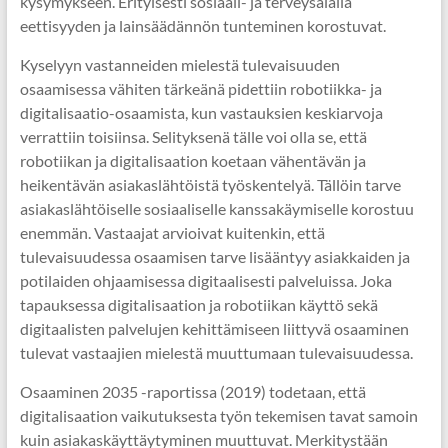
kysymykseen. Erityisesti sosiaali- ja terveysalalla
eettisyyden ja lainsäädännön tunteminen korostuvat.
Kyselyyn vastanneiden mielestä tulevaisuuden
osaamisessa vähiten tärkeänä pidettiin robotiikka- ja
digitalisaatio-osaamista, kun vastauksien keskiarvoja
verrattiin toisiinsa. Selityksenä tälle voi olla se, että
robotiikan ja digitalisaation koetaan vähentävän ja
heikentävän asiakaslähtöistä työskentelyä. Tällöin tarve
asiakaslähtöiselle sosiaaliselle kanssakäymiselle korostuu
enemmän. Vastaajat arvioivat kuitenkin, että
tulevaisuudessa osaamisen tarve lisääntyy asiakkaiden ja
potilaiden ohjaamisessa digitaalisesti palveluissa. Joka
tapauksessa digitalisaation ja robotiikan käyttö sekä
digitaalisten palvelujen kehittämiseen liittyvä osaaminen
tulevat vastaajien mielestä muuttumaan tulevaisuudessa.
Osaaminen 2035 -raportissa (2019) todetaan, että
digitalisaation vaikutuksesta työn tekemisen tavat samoin
kuin asiakaskäyttäytyminen muuttuvat. Merkitystään