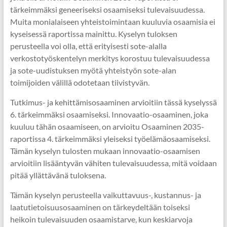
tärkeimmäksi geneeriseksi osaamiseksi tulevaisuudessa.
Muita monialaiseen yhteistoimintaan kuuluvia osaamisia ei
kyseisessä raportissa mainittu. Kyselyn tuloksen
perusteella voi olla, että erityisesti sote-alalla
verkostotyöskentelyn merkitys korostuu tulevaisuudessa
ja sote-uudistuksen myötä yhteistyön sote-alan
toimijoiden välillä odotetaan tiivistyvän.
Tutkimus- ja kehittämisosaaminen arvioitiin tässä kyselyssä
6. tärkeimmäksi osaamiseksi. Innovaatio-osaaminen, joka
kuuluu tähän osaamiseen, on arvioitu Osaaminen 2035-
raportissa 4. tärkeimmäksi yleiseksi työelämäosaamiseksi.
Tämän kyselyn tulosten mukaan innovaatio-osaamisen
arvioitiin lisääntyvän vähiten tulevaisuudessa, mitä voidaan
pitää yllättävänä tuloksena.
Tämän kyselyn perusteella vaikuttavuus-, kustannus- ja
laatutietoisuusosaaminen on tärkeydeltään toiseksi
heikoin tulevaisuuden osaamistarve, kun keskiarvoja