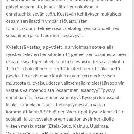
palveluosaamista, joka sisältää ennakoivan ja
ennaltaehkäisevän työn. Kestävän kehityksen mukaiseen
osaamisen lisättiin ympäristövastuisten
toimintasuunnitelmien osalta ekologinen, taloudellinen,
sosiaalinen ja kulttuurinen kestävyys.
Kyselyssä vastaajia pyydettiin arvioimaan sote-alalla
työskentelevien henkilöiden 11 geneerisen osaamistarpeen
osaamissisältöjen oleellisuutta tulevaisuudessa asteikolla
1–5 (1= ei oleellinen, 5= erittäin oleellinen). Lisäksi heitä
pyydettiin arvioimaan kunkin osaamisen merkityksen
muutosta tulevaisuudessa valitsemalla mielestään sopivin
vastaus vaihtoehdoista “osaaminen lisääntyy”, “pysyy
ennallaan” tai “osaaminen vähentyy”. Kyselyn lopussa oli
lisäksi kahdeksan taustatietokysymystä ja vapaa
kommenttikenttä. Sähköinen Webropol-kysely lähetettiin
sosiaali- ja terveysalan organisaation avainhenkilölle
viiteen maakuntaan (Etelä-Savo, Kainuu, Uusimaa,
Varsinais-Suomi ja Pohjanmaa), ja lisäksi suoraan