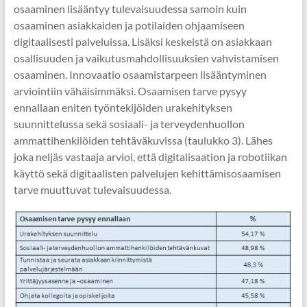
osaaminen lisääntyy tulevaisuudessa samoin kuin
osaaminen asiakkaiden ja potilaiden ohjaamiseen
digitaalisesti palveluissa. Lisäksi keskeistä on asiakkaan
osallisuuden ja vaikutusmahdollisuuksien vahvistamisen
osaaminen. Innovaatio osaamistarpeen lisääntyminen
arviointiin vähäisimmäksi. Osaamisen tarve pysyy
ennallaan eniten työntekijöiden urakehityksen
suunnittelussa sekä sosiaali- ja terveydenhuollon
ammattihenkilöiden tehtäväkuvissa (taulukko 3). Lähes
joka neljäs vastaaja arvioi, että digitalisaation ja robotiikan
käyttö sekä digitaalisten palvelujen kehittämisosaamisen
tarve muuttuvat tulevaisuudessa.