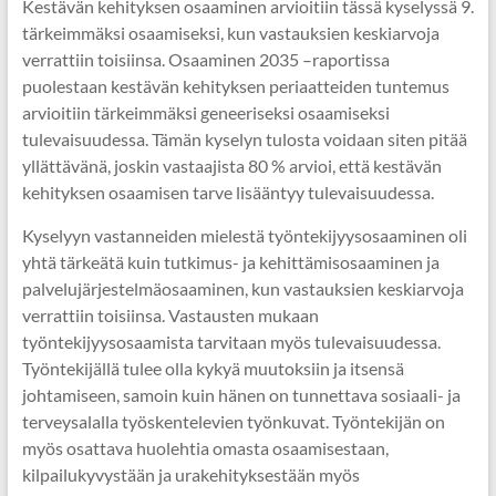
Kestävän kehityksen osaaminen arvioitiin tässä kyselyssä 9.
tärkeimmäksi osaamiseksi, kun vastauksien keskiarvoja
verrattiin toisiinsa. Osaaminen 2035 –raportissa
puolestaan kestävän kehityksen periaatteiden tuntemus
arvioitiin tärkeimmäksi geneeriseksi osaamiseksi
tulevaisuudessa. Tämän kyselyn tulosta voidaan siten pitää
yllättävänä, joskin vastaajista 80 % arvioi, että kestävän
kehityksen osaamisen tarve lisääntyy tulevaisuudessa.
Kyselyyn vastanneiden mielestä työntekijyysosaaminen oli
yhtä tärkeätä kuin tutkimus- ja kehittämisosaaminen ja
palvelujärjestelmäosaaminen, kun vastauksien keskiarvoja
verrattiin toisiinsa. Vastausten mukaan
työntekijyysosaamista tarvitaan myös tulevaisuudessa.
Työntekijällä tulee olla kykyä muutoksiin ja itsensä
johtamiseen, samoin kuin hänen on tunnettava sosiaali- ja
terveysalalla työskentelevien työnkuvat. Työntekijän on
myös osattava huolehtia omasta osaamisestaan,
kilpailukyvystään ja urakehityksestään myös