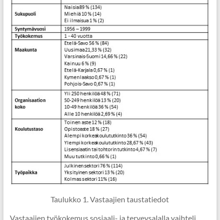
Taulukko 1. Vastaajien taustatiedot
Vastaajien työkokemus sosiaali- ja terveysalalla vaihteli