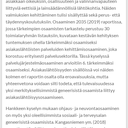
asiakkaan oikeuksiin, osallisuuteen ja valinnanvapauteen
liittyviä eettisiä ja lainsäädännöllisiä lähtökohtia. Näiden
valmiuksien kehittäminen tulisi sisällyttää sekä perus- että
täydennyskoulutuksiin. Osaaminen 2035 (2019) raportissa,
jossa tärkeimpien osaamisten tarkastelu perustuu 30
toimialaryhmän listauksiin, kuvataan kestävän kehityksen
tuntemuksen ohella tärkeimmäksi osaamiseksi
asiakaslähtöisten palveluiden kehittämisosaaminen, joka
korostuu erityisesti palvelusektorilla. Tässä kyselyssä
palvelujärjestelmäosaaminen arvioitiin 6. tärkeimmäksi
osaamiseksi. Asiakaslähtöisyyden sisällöissä voi näiden
kolmen eri raportin osalta olla eroavaisuuksia, mutta
yhteenvetona voidaan silti todeta, että tulevaisuudessa
yksi merkityksellisimmistä geneerisistä osaamista liittyy
asiakaslähtöisyysosaamiseen.
Hankkeen kyselyn mukaan ohjaus- ja neuvontaosaaminen
on myös yksi oleellisimmista sosiaali- ja terveysalan
geneerisistä osaamisista. Kangasniemen ym. (2018)