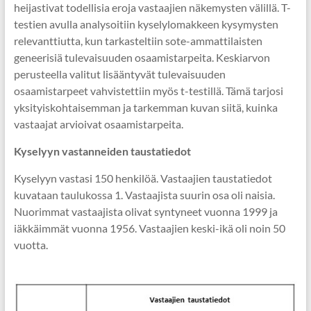
heijastivat todellisia eroja vastaajien näkemysten välillä. T-
testien avulla analysoitiin kyselylomakkeen kysymysten
relevanttiutta, kun tarkasteltiin sote-ammattilaisten
geneerisiä tulevaisuuden osaamistarpeita. Keskiarvon
perusteella valitut lisääntyvät tulevaisuuden
osaamistarpeet vahvistettiin myös t-testillä. Tämä tarjosi
yksityiskohtaisemman ja tarkemman kuvan siitä, kuinka
vastaajat arvioivat osaamistarpeita.
Kyselyyn vastanneiden taustatiedot
Kyselyyn vastasi 150 henkilöä. Vastaajien taustatiedot
kuvataan taulukossa 1. Vastaajista suurin osa oli naisia.
Nuorimmat vastaajista olivat syntyneet vuonna 1999 ja
iäkkäimmät vuonna 1956. Vastaajien keski-ikä oli noin 50
vuotta.