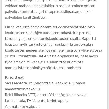
voidaan mahdollistaa asiakkaan osallistuminen omaan
palvelu-, kuntoutus- ja hoitoprosessiinsa samoin kuin
palvelujen kehittämiseen.
On selvää, että nämä osaamiset edellyttävät sote-alan
koulutusten sisältöjen uudelleentarkastelua perus-,
täydennys- ja erikoistumiskoulutusten osalta. Raportti
haastaa myös tarkastelemaan sosiaali- ja terveysalan
koulutusten geneeristen osaamisten sisältöjä yhteistyössä
eri koulutusasteilla. Jatkuvassa oppimisessa, jossa myös
työelämä on mukana, tulisi kiinnittää huomiota
monialaisten oppimisympäristöjen luomiseen.
Kirjoittajat
Sari Laanterä, TtT, yliopettaja, Kaakkois-Suomen
ammattikorkeakoulu
Ralf Lillbacka, VTT, lehtori, Yrkeshögskolan Novia
Leila Lintula, THM, lehtori, Metropolia
Ammattikorkeakoulu