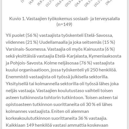
Kuvio 1. Vastaajien työkokemus sosiaali- ja terveysalalla
(n=149)
Yli puolet (56 %) vastaajista työskenteli Etelä-Savossa,
viidennes (21 %) Uudellamaalla ja joka seitsemäs (15 %)
Varsinais-Suomessa. Vastaajia oli myös Kainuusta (6 %)
sekä yksittäisiä vastaajia Etelä-Karjalasta, Kymenlaaksosta
ja Pohjois-Savosta. Kolme neljäsosaa (76 %) vastaajista
kuului organisaatioon, jossa työskenteli yli 250 henkilöä.
Enemmistö vastaajista oli työssä julkisella sektorilla.
Yksityisellä tai kolmannella sektorilla oli työssä lähes joka
neljäs vastaaja. Vastaajien koulutustaso vaihteli toisen
asteen tutkinnosta tohtorin tutkintoon. Toisen asteen tai
opistoasteen tutkinnon suorittaneita oli 30 % eli lähes
kolmannes vastaajista. Eniten oli alemman
korkeakoulututkinnon suorittaneita 36 % vastaajia.
Kaikkiaan 149 henkilöä vastasi ammattia koskevaan