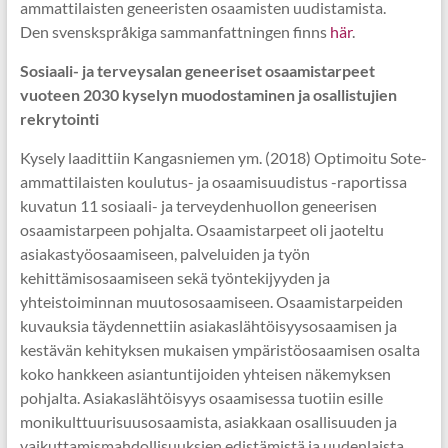
ammattilaisten geneeristen osaamisten uudistamista.
Den svenskspråkiga sammanfattningen finns
här
.
Sosiaali- ja terveysalan geneeriset osaamistarpeet
vuoteen 2030 kyselyn muodostaminen ja osallistujien
rekrytointi
Kysely laadittiin Kangasniemen ym. (2018) Optimoitu Sote-
ammattilaisten koulutus- ja osaamisuudistus -raportissa
kuvatun 11 sosiaali- ja terveydenhuollon geneerisen
osaamistarpeen pohjalta. Osaamistarpeet oli jaoteltu
asiakastyöosaamiseen, palveluiden ja työn
kehittämisosaamiseen sekä työntekijyyden ja
yhteistoiminnan muutososaamiseen. Osaamistarpeiden
kuvauksia täydennettiin asiakaslähtöisyysosaamisen ja
kestävän kehityksen mukaisen ympäristöosaamisen osalta
koko hankkeen asiantuntijoiden yhteisen näkemyksen
pohjalta. Asiakaslähtöisyys osaamisessa tuotiin esille
monikulttuurisuusosaamista, asiakkaan osallisuuden ja
vaikuttamismahdollisuuksien edistämistä ja uudenlaista