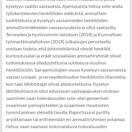
kyselyyn saatiin vastauksia. Ajantasaista tietoa sote-alalla
työskentelevien henkilöiden määrästä, ammattien
luokittelusta ja kyselyyn vastanneiden henkilöiden
ammattinimikkeiden vastaavuudesta ei ollut saatavilla.
Terveyden ja hyvinvoinnin laitoksen (2018) ja Kunnallisen
työmarkkinalaitoksen (2018) julkaisujen perusteella
voidaan todeta, että johtotehtävissä olevat henkilöt,
kuntoutusalan ja eräät sosiaalialan ammattiryhmät olivat
tutkimuksessa yliedustettuina suhteessa muuhun
henkilöstöön. Sairaanhoitajien osuus kyselyyn vastanneista
vastasi sosiaali- ja terveydenhuollon henkilöstön tilannetta,
kun taas lähihoitajat olivat aliedustettuina. Kyselyn
lähtökohtana ei ollut edustavan vastaajajoukon otoksen
saaminen vaan tulevaisuuden sote-alan geneerisen
osaamisen painopisteiden ja osaamisen muutosten
tunnistaminen yleisellä tasolla. Raportissa ei pyritty
arvottamaan tai erittelemään eri ammattiryhmien antamaa
tietoa, vaan saamaan kokonaiskuva tulevaisuuden