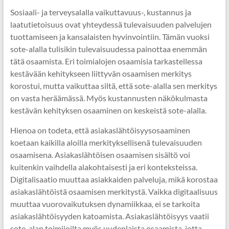
Sosiaali- ja terveysalalla vaikuttavuus-, kustannus ja
laatutietoisuus ovat yhteydessä tulevaisuuden palvelujen
tuottamiseen ja kansalaisten hyvinvointiin. Tämän vuoksi
sote-alalla tulisikin tulevaisuudessa painottaa enemmän
tätä osaamista. Eri toimialojen osaamisia tarkastellessa
kestävään kehitykseen liittyvän osaamisen merkitys
korostui, mutta vaikuttaa siltä, että sote-alalla sen merkitys
on vasta heräämässä. Myös kustannusten näkökulmasta
kestävän kehityksen osaaminen on keskeistä sote-alalla.
Hienoa on todeta, että asiakaslähtöisyysosaaminen
koetaan kaikilla aloilla merkityksellisenä tulevaisuuden
osaamisena. Asiakaslähtöisen osaamisen sisältö voi
kuitenkin vaihdella alakohtaisesti ja eri konteksteissa.
Digitalisaatio muuttaa asiakkaiden palveluja, mikä korostaa
asiakaslähtöistä osaamisen merkitystä. Vaikka digitaalisuus
muuttaa vuorovaikutuksen dynamiikkaa, ei se tarkoita
asiakaslähtöisyyden katoamista. Asiakaslähtöisyys vaatii
sote-alan toimijoilta myös uudenlaista osaamista, jotta