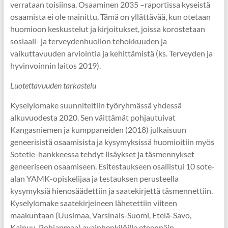
verrataan toisiinsa. Osaaminen 2035 –raportissa kyseistä
osaamista ei ole mainittu. Tämä on yllättävää, kun otetaan
huomioon keskustelut ja kirjoitukset, joissa korostetaan
sosiaali- ja terveydenhuollon tehokkuuden ja
vaikuttavuuden arviointia ja kehittämistä (ks. Terveyden ja
hyvinvoinnin laitos 2019).
Luotettavuuden tarkastelu
Kyselylomake suunniteltiin työryhmässä yhdessä
alkuvuodesta 2020. Sen väittämät pohjautuivat
Kangasniemen ja kumppaneiden (2018) julkaisuun
geneerisistä osaamisista ja kysymyksissä huomioitiin myös
Sotetie-hankkeessa tehdyt lisäykset ja täsmennykset
geneeriseen osaamiseen. Esitestaukseen osallistui 10 sote-
alan YAMK-opiskelijaa ja testauksen perusteella
kysymyksiä hienosäädettiin ja saatekirjettä täsmennettiin.
Kyselylomake saatekirjeineen lähetettiin viiteen
maakuntaan (Uusimaa, Varsinais-Suomi, Etelä-Savo,
Kainuu, Pohjanmaa) avainhenkilöille eteenpäin