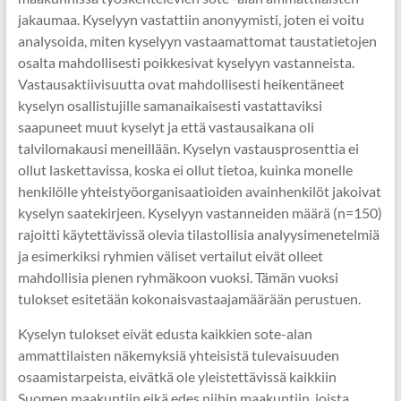
jakaumaa. Kyselyyn vastattiin anonyymisti, joten ei voitu
analysoida, miten kyselyyn vastaamattomat taustatietojen
osalta mahdollisesti poikkesivat kyselyyn vastanneista.
Vastausaktiivisuutta ovat mahdollisesti heikentäneet
kyselyn osallistujille samanaikaisesti vastattaviksi
saapuneet muut kyselyt ja että vastausaikana oli
talvilomakausi meneillään. Kyselyn vastausprosenttia ei
ollut laskettavissa, koska ei ollut tietoa, kuinka monelle
henkilölle yhteistyöorganisaatioiden avainhenkilöt jakoivat
kyselyn saatekirjeen. Kyselyyn vastanneiden määrä (n=150)
rajoitti käytettävissä olevia tilastollisia analyysimenetelmiä
ja esimerkiksi ryhmien väliset vertailut eivät olleet
mahdollisia pienen ryhmäkoon vuoksi. Tämän vuoksi
tulokset esitetään kokonaisvastaajamäärään perustuen.
Kyselyn tulokset eivät edusta kaikkien sote-alan
ammattilaisten näkemyksiä yhteisistä tulevaisuuden
osaamistarpeista, eivätkä ole yleistettävissä kaikkiin
Suomen maakuntiin eikä edes niihin maakuntiin, joista