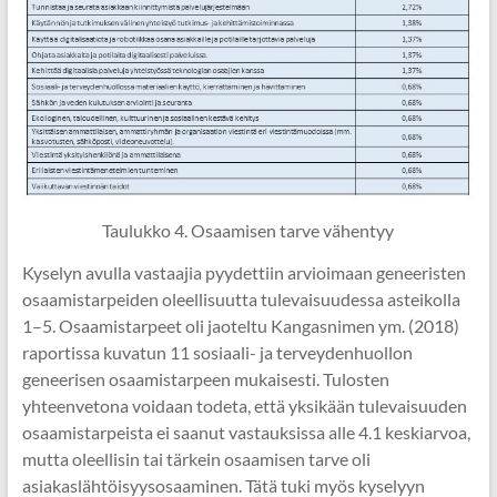
Taulukko 4. Osaamisen tarve vähentyy
Kyselyn avulla vastaajia pyydettiin arvioimaan geneeristen
osaamistarpeiden oleellisuutta tulevaisuudessa asteikolla
1–5. Osaamistarpeet oli jaoteltu Kangasnimen ym. (2018)
raportissa kuvatun 11 sosiaali- ja terveydenhuollon
geneerisen osaamistarpeen mukaisesti. Tulosten
yhteenvetona voidaan todeta, että yksikään tulevaisuuden
osaamistarpeista ei saanut vastauksissa alle 4.1 keskiarvoa,
mutta oleellisin tai tärkein osaamisen tarve oli
asiakaslähtöisyysosaaminen. Tätä tuki myös kyselyyn