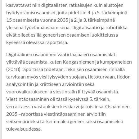
kasvattavat niin digitaalisten ratkaisujen kuin alustojen
hyödyntämisosaamiset, joita pidettiin 4. ja 5. tärkeimpinä
15 osaamisesta vuonna 2035 ja 2. ja 3. tärkeimpänä
yleisenä työelämäosaamisena. Digitalisaatio ja robotiikka
eivät olleet esillä geneerisen osaamisen luokittelussa
kyseessä olevassa raportissa.
Digitaalinen osaaminen vaatii laajaa eri osaamisalat
ylittävää osaamista, kuten Kangasniemen ja kumppaneiden
(2018) raportissa todetaan. Teknisen osaamisen rinnalla
tarvitaan myös yksityisyyden suojaan, tietoturvaan, tiedon
analysointiin ja kriittiseen arviointiin sekä
vuorovaikutukseen ja viestintään liittyvää osaamista.
Viestintäosaaminen oli tässä kyselyssä 5. tärkein,
verrattaessa vastauksien keskiarvoja toisiinsa. Osaaminen
2035 –raportissa viestintäosaaminen arvioitiin
seitsemänneksi tärkeimmäksi geneeriseksi osaamiseksi
tulevaisuudessa.