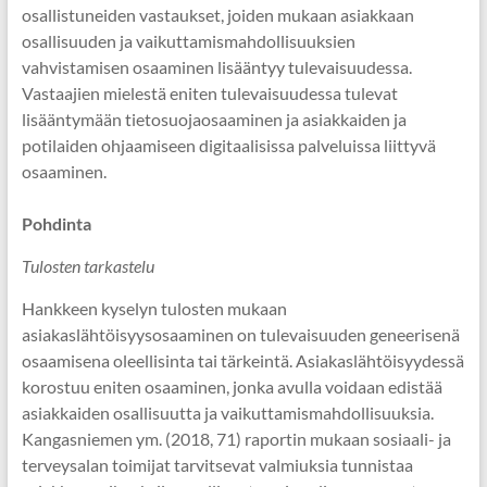
osallistuneiden vastaukset, joiden mukaan asiakkaan
osallisuuden ja vaikuttamismahdollisuuksien
vahvistamisen osaaminen lisääntyy tulevaisuudessa.
Vastaajien mielestä eniten tulevaisuudessa tulevat
lisääntymään tietosuojaosaaminen ja asiakkaiden ja
potilaiden ohjaamiseen digitaalisissa palveluissa liittyvä
osaaminen.
Pohdinta
Tulosten tarkastelu
Hankkeen kyselyn tulosten mukaan
asiakaslähtöisyysosaaminen on tulevaisuuden geneerisenä
osaamisena oleellisinta tai tärkeintä. Asiakaslähtöisyydessä
korostuu eniten osaaminen, jonka avulla voidaan edistää
asiakkaiden osallisuutta ja vaikuttamismahdollisuuksia.
Kangasniemen ym. (2018, 71) raportin mukaan sosiaali- ja
terveysalan toimijat tarvitsevat valmiuksia tunnistaa