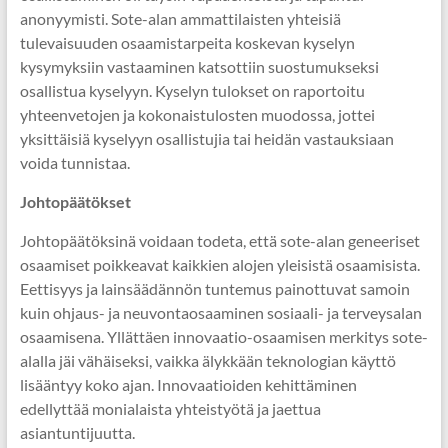
anonyymisti. Sote-alan ammattilaisten yhteisiä
tulevaisuuden osaamistarpeita koskevan kyselyn
kysymyksiin vastaaminen katsottiin suostumukseksi
osallistua kyselyyn. Kyselyn tulokset on raportoitu
yhteenvetojen ja kokonaistulosten muodossa, jottei
yksittäisiä kyselyyn osallistujia tai heidän vastauksiaan
voida tunnistaa.
Johtopäätökset
Johtopäätöksinä voidaan todeta, että sote-alan geneeriset
osaamiset poikkeavat kaikkien alojen yleisistä osaamisista.
Eettisyys ja lainsäädännön tuntemus painottuvat samoin
kuin ohjaus- ja neuvontaosaaminen sosiaali- ja terveysalan
osaamisena. Yllättäen innovaatio-osaamisen merkitys sote-
alalla jäi vähäiseksi, vaikka älykkään teknologian käyttö
lisääntyy koko ajan. Innovaatioiden kehittäminen
edellyttää monialaista yhteistyötä ja jaettua
asiantuntijuutta.